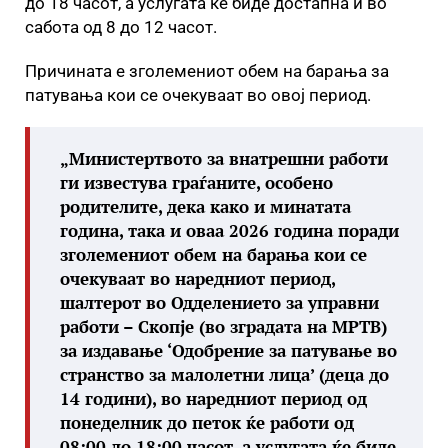
до 18 часот, а услугата ќе биде достапна и во
сабота од 8 до 12 часот.
Причината е зголемениот обем на барања за
патувања кои се очекуваат во овој период.
„Министертвото за внатрешни работи
ги известува граѓаните, особено
родителите, дека како и минатата
година, така и оваа 2026 година поради
зголемениот обем на барања кои се
очекуваат во наредниот период,
шалтерот во Одделението за управни
работи – Скопје (во зградата на МРТВ)
за издавање ‘Одобрение за патување во
странство за малолетни лица’ (деца до
14 години), во наредниот период од
понеделник до петок ќе работи од
08:00 до 18:00 часот, а услугата ќе биде