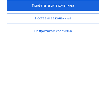
Прифати ги сите колачиња
Поставки за колачиња
Не прифаќам колачиња
СТОРИЈА
ДЕБАТА
САБОТАЖА
ТИМ
КОНТАКТ