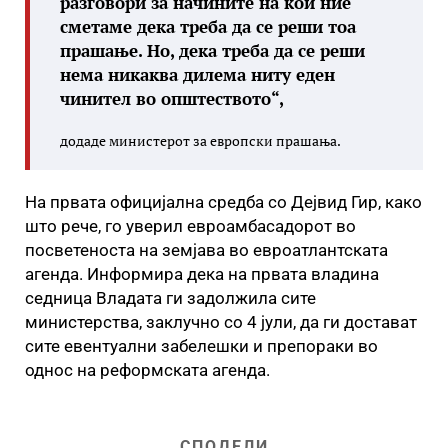
разговори за начините на кои ние
сметаме дека треба да се реши тоа
прашање. Но, дека треба да се реши
нема никаква дилема ниту еден
чинител во општеството“,
додаде министерот за европски прашања.
На првата официјална средба со Дејвид Гир, како
што рече, го уверил евроамбасадорот во
посветеноста на земјава во евроатлантската
агенда. Информира дека на првата владина
седница Владата ги задолжила сите
министерства, заклучно со 4 јули, да ги достават
сите евентуални забелешки и препораки во
однос на реформската агенда.
СПОДЕЛИ