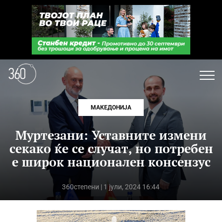
МАКЕДОНИЈА
Муртезани: Уставните измени
секако ќе се случат, но потребен
е широк национален консензус
360степени
| 1 јули, 2024 16:44