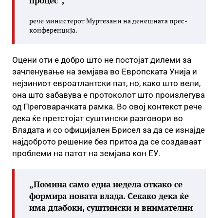
процес“,
рече министерот Муртезани на денешната прес-
конференција.
Оцени оти е добро што не постојат дилеми за
зачленување на земјава во Европската Унија и
нејзиниот евроатлантски пат, но, како што вели,
она што забавува е протоколот што произлегува
од Преговарачката рамка. Во овој контекст рече
дека ќе претстојат суштински разговори во
Владата и со официјален Брисел за да се изнајде
најдоброто решение без притоа да се создаваат
проблеми на патот на земјава кон ЕУ.
„Помина само една недела откако се
формира новата влада. Секако дека ќе
има длабоки, суштински и внимателни