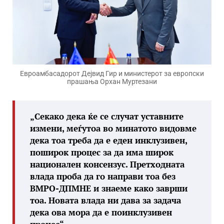
Евроамбасадорот Дејвид Гир и министерот за европски
прашања Орхан Муртезани
„Секако дека ќе се случат уставните
измени, меѓутоа во минатото видовме
дека тоа треба да е еден инклузивен,
поширок процес за да има широк
национален консензус. Претходната
влада проба да го направи тоа без
ВМРО-ДПМНЕ и знаеме како заврши
тоа. Новата влада ни дава за задача
дека ова мора да е поинклузивен