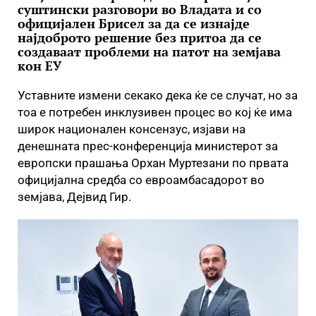
суштински разговори во Владата и со
официјален Брисел за да се изнајде
најдоброто решение без притоа да се
создаваат проблеми на патот на земјава
кон ЕУ
Уставните измени секако дека ќе се случат, но за
тоа е потребен инклузивен процес во кој ќе има
широк национален консензус, изјави на
денешната прес-конференција министерот за
европски прашања Орхан Муртезани по првата
официјална средба со евроамбасадорот во
земјава, Дејвид Гир.