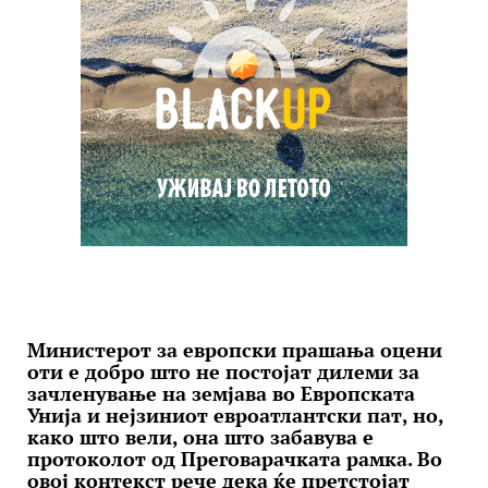
Министерот за европски прашања оцени
оти е добро што не постојат дилеми за
зачленување на земјава во Европската
Унија и нејзиниот евроатлантски пат, но,
како што вели, она што забавува е
протоколот од Преговарачката рамка. Во
овој контекст рече дека ќе претстојат