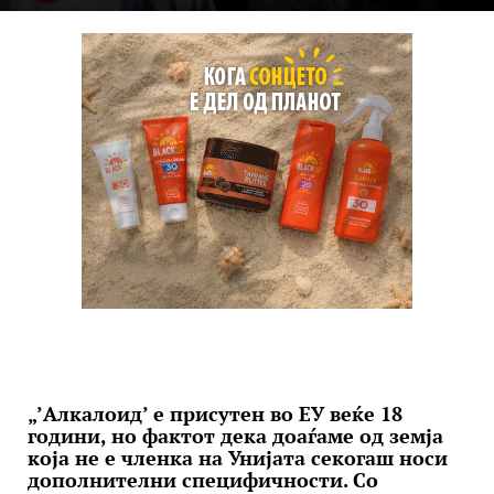
„’Алкалоид’ е присутен во ЕУ веќе 18
години, но фактот дека доаѓаме од земја
која не е членка на Унијата секогаш носи
дополнителни специфичности. Со