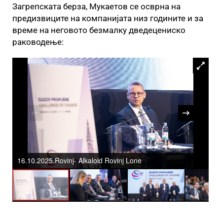
Загрепската берза, Мукаетов се осврна на
предизвиците на компанијата низ годините и за
време на неговото безмалку дведецениско
раководење:
16.10.2025.Rovinj- Alkaloid Rovinj Lone
16