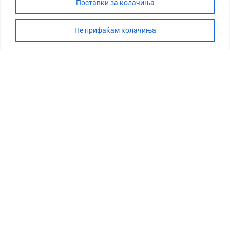
Поставки за колачиња
Не прифаќам колачиња
СТОРИЈА
ДЕБАТА
САБОТАЖА
ТИМ
КОНТАКТ