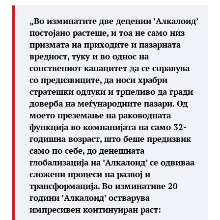
„Во изминатите две децении ’Алкалоид’
постојано растеше, и тоа не само низ
призмата на приходите и пазарната
вредност, туку и во однос на
сопствениот капацитет да се справува
со предизвиците, да носи храбри
стратешки одлуки и трпеливо да гради
доверба на меѓународните пазари. Од
моето преземање на раководната
функција во компанијата на само 32-
годишна возраст, што беше предизвик
само по себе, до денешната
глобализација на ’Алкалоид’ се одвиваа
сложени процеси на развој и
трансформација. Во изминативе 20
години ’Алкалоид’ остварува
импресивен континуиран раст: