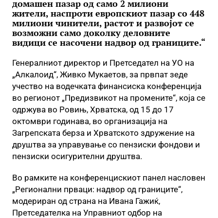
домашен пазар од само 2 милиони
жители, наспроти европскиот пазар со 448
милиони чинители, растот и развојот се
возможни само доколку деловните
видици се насочени надвор од границите.“
Генералниот директор и Претседател на УО на
„Алкалоид“, Живко Мукаетов, за првпат зеде
учество на водечката финансиска конференција
во регионот „Предизвикот на промените“, која се
одржува во Ровињ, Хрватска, од 15 до 17
октомври годинава, во организација на
Загрепската берза и Хрватското здружение на
друштва за управување со пензиски фондови и
пензиски осигурителни друштва.
Во рамките на конференцискиот панел насловен
„Регионални прваци: надвор од границите“,
модериран од страна на Ивана Гажиќ,
Претседателка на Управниот одбор на