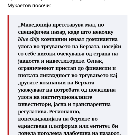
Мукаетов посочи:
„Македонија претставува мал, но
специфичен пазар, каде што неколку
blue
chip
компании имаат доминантна
улога во тргувањето на Берзата, носејќи
со себе високи очекувања од страна на
јавноста и инвеститорите. Сепак,
ограничениот пристап до финансии и
ниската ликвидност во тргувањето кај
другите компании на Берзата
укажуваат на потребата од поактивна
улога на институционалните
инвеститори, јасна и транспарентна
регулатива. Регионално,
консолидацијата на берзите во
единствена платформа или ентитет би
донела поголема длабочина на пазарот,