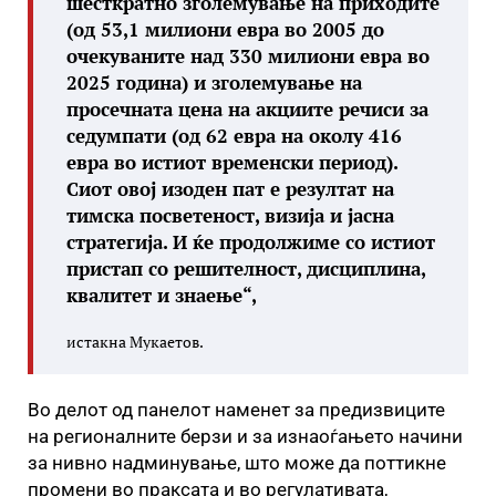
шесткратно зголемување на приходите
(од 53,1 милиони евра во 2005 до
очекуваните над 330 милиони евра во
2025 година) и зголемување на
просечната цена на акциите речиси за
седумпати (од 62 евра на околу 416
евра во истиот временски период).
Сиот овој изоден пат е резултат на
тимска посветеност, визија и јасна
стратегија. И ќе продолжиме со истиот
пристап со решителност, дисциплина,
квалитет и знаење“,
истакна Мукаетов.
Во делот од панелот наменет за предизвиците
на регионалните берзи и за изнаоѓањето начини
за нивно надминување, што може да поттикне
промени во праксата и во регулативата,