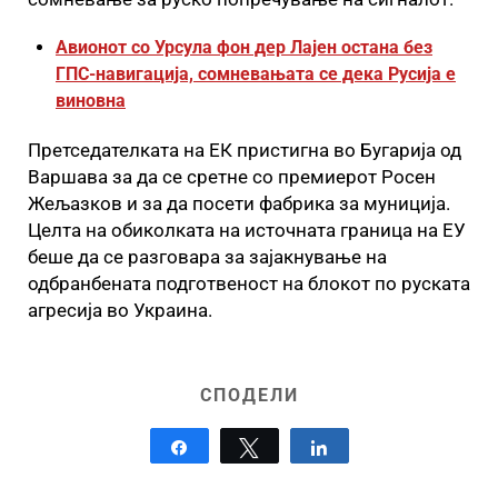
Авионот со Урсула фон дер Лајен остана без
ГПС-навигација, сомневањата се дека Русија е
виновна
Претседателката на ЕК пристигна во Бугарија од
Варшава за да се сретне со премиерот Росен
Жељазков и за да посети фабрика за муниција.
Целта на обиколката на источната граница на ЕУ
беше да се разговара за зајакнување на
одбранбената подготвеност на блокот по руската
агресија во Украина.
СПОДЕЛИ
Share
Tweet
Share