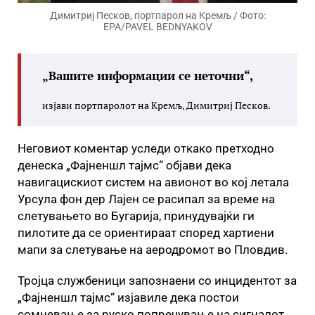
Димитриј Песков, портпарол на Кремљ / Фото:
EPA/PAVEL BEDNYAKOV
„Вашите информации се неточни“,
изјави портпаролот на Кремљ, Димитриј Песков.
Неговиот коментар уследи откако претходно
денеска „Фајненшл тајмс“ објави дека
навигацискиот систем на авионот во кој летала
Урсула фон дер Лајен се расипал за време на
слетувањето во Бугарија, принудувајќи ги
пилотите да се ориентираат според хартиени
мапи за слетување на аеродромот во Пловдив.
Тројца службеници запознаени со инцидентот за
„Фајненшл тајмс“ изјавиле дека постои
сомневање за руско попречување на сигналот.