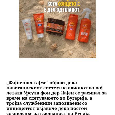
„Фајненшл тајмс“ објави дека
навигацискиот систем на авионот во кој
летала Урсула фон дер Лајен се расипал за
време на слетувањето во Бугарија, а
тројца службеници запознаени со
инцидентот изјавиле дека постои
сомневање за вмешаност на Русија