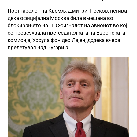
Портпаролот на Кремљ, Дмитриј Песков, негира
дека официјална Москва била вмешана во
блокирањето на ГПС-сигналот на авионот во кој
се превезувала претседателката на Европската
комисија, Урсула фон дер Лајен, додека вчера
прелетувал над Бугарија.