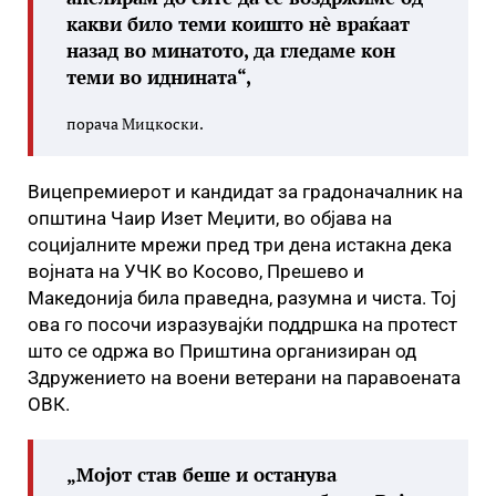
какви било теми коишто нè враќаат
назад во минатото, да гледаме кон
теми во иднината“,
порача Мицкоски.
Вицепремиерот и кандидат за градоначалник на
општина Чаир Изет Меџити, во објава на
социјалните мрежи пред три дена истакна дека
војната на УЧК во Косово, Прешево и
Македонија била праведна, разумна и чиста. Тој
ова го посочи изразувајќи поддршка на протест
што се одржа во Приштина организиран од
Здружението на воени ветерани на паравоената
ОВК.
„Мојот став беше и останува