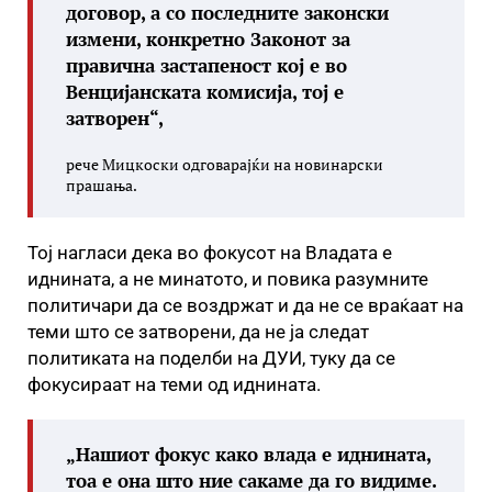
договор, а со последните законски
измени, конкретно Законот за
правична застапеност кој е во
Венцијанската комисија, тој е
затворен“,
рече Мицкоски одговарајќи на новинарски
прашања.
Тој нагласи дека во фокусот на Владата е
иднината, а не минатото, и повика разумните
политичари да се воздржат и да не се враќаат на
теми што се затворени, да не ја следат
политиката на поделби на ДУИ, туку да се
фокусираат на теми од иднината.
„Нашиот фокус како влада е иднината,
тоа е она што ние сакаме да го видиме.