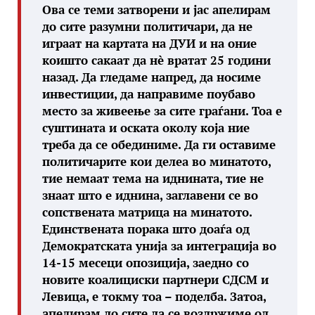
Ова се теми затворени и јас апелирам
до сите разумни политичари, да не
играат на картата на ДУИ и на оние
коишто сакаат да нè вратат 25 години
назад. Да гледаме напред, да носиме
инвестиции, да направиме поубаво
место за живеење за сите граѓани. Тоа е
суштината и оската околу која ние
треба да се обединиме. Да ги оставиме
политичарите кои делеа во минатото,
тие немаат тема на иднината, тие не
знаат што е иднина, заглавени се во
сопствената матрица на минатото.
Единствената порака што доаѓа од
Демократската унија за интеграција во
14-15 месеци опозиција, заедно со
новите коалициски партнери СДСМ и
Левица, е токму тоа – поделба. Затоа,
апелирам до сите да се воздржиме од