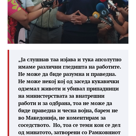
„Ја слушнав таа изјава и тука апсолутно
имаме различни гледишта на работите.
Не може да биде разумна и праведна.
Не може некој кој од заседа кукавички
одземал животи и убивал припадници
на министерствата за внатрешни
работи и за одбрана, тоа не може да
биде праведна и чесна војна, барем не
во Македонија, не коментирам за
соседството. Но, тоа се теми кои се дел
од минатото, затворени со Рамковниот