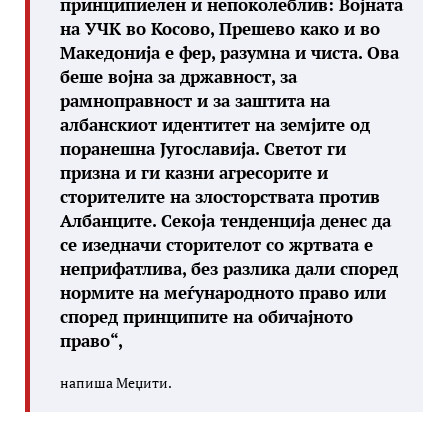
принципиелен и непоколеблив: Војната
на УЧК во Косово, Прешево како и во
Македонија е фер, разумна и чиста. Ова
беше војна за државност, за
рамноправност и за заштита на
албанскиот идентитет на земјите од
поранешна Југославија. Светот ги
призна и ги казни агресорите и
сторителите на злосторствата против
Албанците. Секоја тенденција денес да
се изедначи сторителот со жртвата е
неприфатлива, без разлика дали според
нормите на меѓународното право или
според принципите на обичајното
право“,
напиша Меџити.