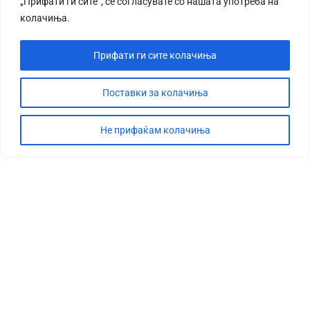
„Прифати ги сите“, се согласувате со нашата употреба на
колачиња.
Прифати ги сите колачиња
Поставки за колачиња
Не прифаќам колачиња
СТОРИЈА
ДЕБАТА
САБОТАЖА
ТИМ