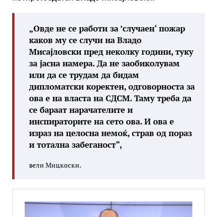
„Овде не се работи за ’случаен‘ пожар
каков му се случи на Владо
Мисајловски пред неколку години, туку
за јасна намера. Да не заобиколувам
или да се трудам да бидам
дипломатски коректен, одговорноста за
ова е на власта на СДСМ. Таму треба да
се бараат нарачателите и
инспираторите на сето ова. И ова е
израз на целосна немоќ, страв од пораз
и тотална забеганост“,
вели Мицкоски.