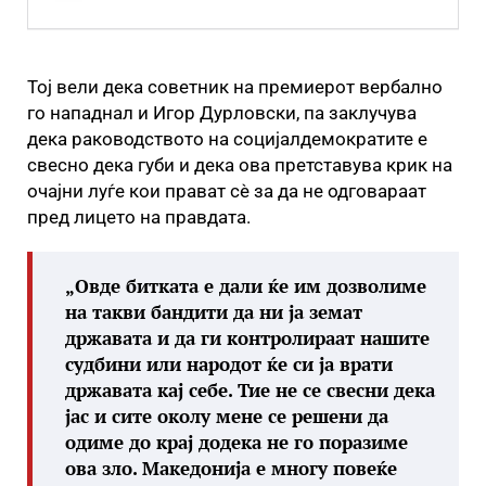
Тој вели дека советник на премиерот вербално
го нападнал и Игор Дурловски, па заклучува
дека раководството на социјалдемократите е
свесно дека губи и дека ова претставува крик на
очајни луѓе кои прават сè за да не одговараат
пред лицето на правдата.
„Овде битката е дали ќе им дозволиме
на такви бандити да ни ја земат
државата и да ги контролираат нашите
судбини или народот ќе си ја врати
државата кај себе. Тие не се свесни дека
јас и сите околу мене се решени да
одиме до крај додека не го поразиме
ова зло. Македонија е многу повеќе