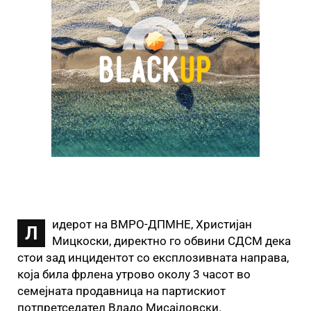
идерот на ВМРО-ДПМНЕ, Христијан
Л
Мицкоски, директно го обвини СДСМ дека
стои зад инцидентот со експлозивната направа,
која била фрлена утрово околу 3 часот во
семејната продавница на партискиот
потпретседател Владо Мисајловски.