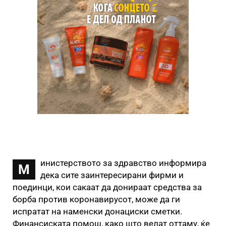
инистерството за здравство информира
М
дека сите заинтересирани фирми и
поединци, кои сакаат да донираат средства за
борба против коронавирусот, може да ги
испратат на наменски донациски сметки.
Финансиската помош, како што велат оттаму, ќе