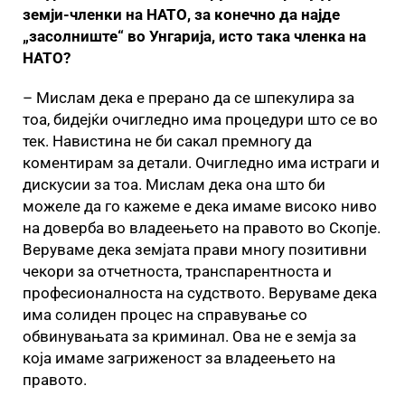
земји-членки на НАТО, за конечно да најде
„засолниште“ во Унгарија, исто така членка на
НАТО?
– Мислам дека е прерано да се шпекулира за
тоа, бидејќи очигледно има процедури што се во
тек. Навистина не би сакал премногу да
коментирам за детали. Очигледно има истраги и
дискусии за тоа. Мислам дека она што би
можеле да го кажеме е дека имаме високо ниво
на доверба во владеењето на правото во Скопје.
Веруваме дека земјата прави многу позитивни
чекори за отчетноста, транспарентноста и
професионалноста на судството. Веруваме дека
има солиден процес на справување со
обвинувањата за криминал. Ова не е земја за
која имаме загриженост за владеењето на
правото.