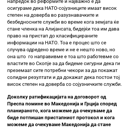
напредок во реформите и најважно е да
осигураме дека НАТО-сојузниците имаат висок
степен на доверба во разузнавачките и
безбедносните служби во време кога земјата ќе
стане членка на Алијансата, бидејќи тоа им дава
право на пристап до класифицираните
информации на НАТО. Тоа е процес што се
случува одредено време и не е нешто ново, но
она што го направивме е тоа што работевме со
властите во Скопје за да бидеме сигурни дека ги
преземаат сите потребни чекори за да покажат
солидни резултати и да докажат дека постои тој
висок степен на доверба со сојузничките служби.
Доколку ратификацијата на договорот од
Преспа помине во Македонија и Грција според
планираното, кога можеме да очекуваме да
биде потпишан пристапниот протокол и кога
можеме да очекуваме Македонија да стане