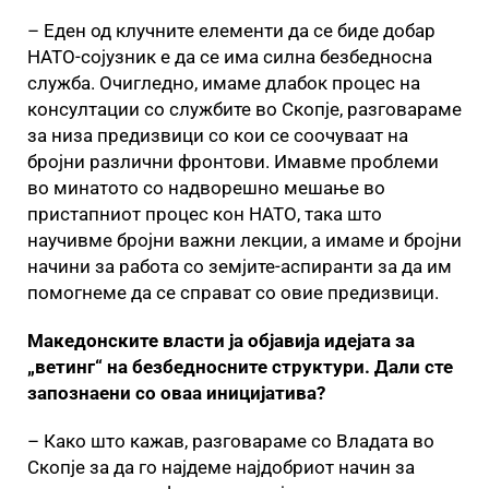
– Еден од клучните елементи да се биде добар
НАТО-сојузник е да се има силна безбедносна
служба. Очигледно, имаме длабок процес на
консултации со службите во Скопје, разговараме
за низа предизвици со кои се соочуваат на
бројни различни фронтови. Имавме проблеми
во минатото со надворешно мешање во
пристапниот процес кон НАТО, така што
научивме бројни важни лекции, а имаме и бројни
начини за работа со земјите-аспиранти за да им
помогнеме да се справат со овие предизвици.
Македонските власти ја објавија идејата за
„ветинг“ на безбедносните структури. Дали сте
запознаени со оваа иницијатива?
– Како што кажав, разговараме со Владата во
Скопје за да го најдеме најдобриот начин за