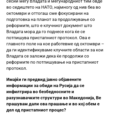
сесии меѓу Владата и меѓународниот тим овде
во седиштето на НАТО, најмногу од нив беа во
октомври и оттогаш сме фокусирани на
подготовка на планот за продолжување со
реформите, што е клучниот документ што
Владата мора да го поднесе кога ќе се
потпишува пристапниот протокол. Ова е
главното поле на кое работевме од октомври –
да ги идентификуваме клучните области за кои
Владата се заложи дека ќе продолжи со
реформите по потпишување на пристапниот
протокол.
Имајќи ги предвид јавно објавените
информации за обиди на Русија да се
инфилтрира во безбедносните и
разузнавачките структури во Македонија, Ве
прашувам дали ова прашање и во кој обем е
дел од пристапниот процес?