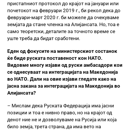
пристапниот протокол до крајот на јануари или
почетокот на февруари 2019 г., би рекол дека до
февруари-март 2020 г. би можеле да очекуваме
земјата да стане членка на Алијансата. Но, тоа е
само теоретски, деталите за точното време се
уште треба да бидат сработени.
Еден од фокусите на министерскиот состанок
ќе биде руската поставеност кон НАТО.
Видовме многу изјави од руски амбасадори кои
се однесуваат на интеграцијата на Македонија
во НАТО. Дали на овие изјави гледате како на
јасна закана за интеграцијата на Македонија во
Алијансата?
– Мислам дека Руската Федерација има јасни
позиции и тоа е нивно право, но на крајот од
денот ние не и дозволуваме на Русија или која
било земја, трета страна, да има вето на