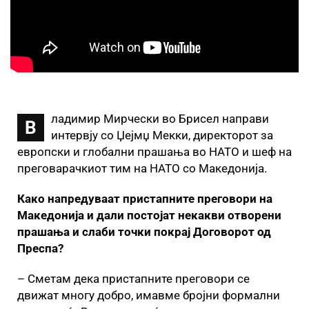
ладимир Мирчески во Брисел направи
В
интервју со Џејмџ Мекки, директорот за
европски и глобални прашања во НАТО и шеф на
преговарачкиот тим на НАТО со Македонија.
Како напредуваат пристапните преговори на
Македонија и дали постојат некакви отворени
прашања и слаби точки покрај Договорот од
Преспа?
– Сметам дека пристапните преговори се
движат многу добро, имавме бројни формални