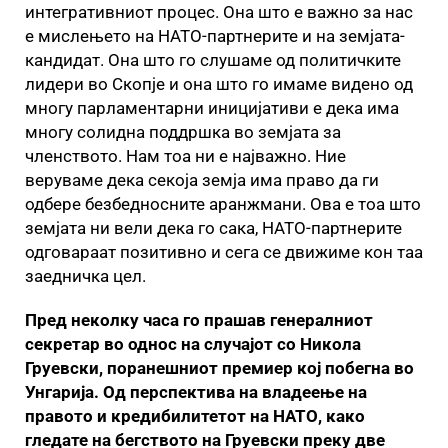
интегративниот процес. Она што е важно за нас
е мислењето на НАТО-партнерите и на земјата-
кандидат. Она што го слушаме од политичките
лидери во Скопје и она што го имаме видено од
многу парламентарни иницијативи е дека има
многу солидна поддршка во земјата за
членството. Нам тоа ни е најважно. Ние
веруваме дека секоја земја има право да ги
одбере безбедносните аранжмани. Ова е тоа што
земјата ни вели дека го сака, НАТО-партнерите
одговараат позитивно и сега се движиме кон таа
заедничка цел.
Пред неколку часа го прашав генералниот
секретар во однос на случајот со Никола
Груевски, поранешниот премиер кој побегна во
Унгарија. Од перспектива на владеење на
правото и кредибилитетот на НАТО, како
гледате на бегството на Груевски преку две