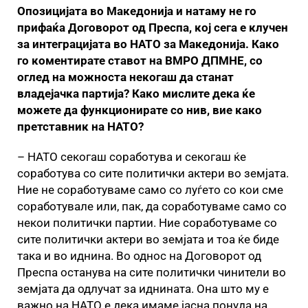
Опозицијата во Македонија и натаму не го
прифаќа Договорот од Преспа, кој сега е клучен
за интеграцијата во НАТО за Македонија. Како
го коментирате ставот на ВМРО ДПМНЕ, со
оглед на можноста некогаш да станат
владејачка партија? Како мислите дека ќе
можете да функционирате со нив, вие како
претставник на НАТО?
– НАТО секогаш соработува и секогаш ќе
соработува со сите политички актери во земјата.
Ние не соработуваме само со луѓето со кои сме
соработувале или, пак, да соработуваме само со
некои политички партии. Ние соработуваме со
сите политички актери во земјата и тоа ќе биде
така и во иднина. Во однос на Договорот од
Преспа останува на сите политички чинители во
земјата да одлучат за иднината. Она што му е
важно на НАТО е дека имаме јасна понуда на