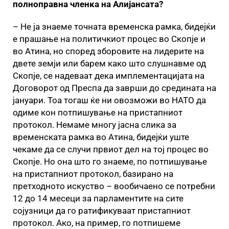
полноправна членка на Алијансата?
– Не ја знаеме точната временска рамка, бидејќи
е прашање на политичкиот процес во Скопје и
во Атина, но според зборовите на лидерите на
двете земји или барем како што слушнавме од
Скопје, се надеваат дека имплементацијата на
Договорот од Преспа да заврши до средината на
јануари. Тоа тогаш ќе ни овозможи во НАТО да
одиме кон потпишување на пристапниот
протокол. Немаме многу јасна слика за
временската рамка во Атина, бидејќи уште
чекаме да се случи првиот дел на тој процес во
Скопје. Но она што го знаеме, по потпишување
на пристапниот протокол, базирано на
претходното искуство – вообичаено се потребни
12 до 14 месеци за парламентите на сите
сојузници да го ратификуваат пристапниот
протокол. Ако, на пример, го потпишеме