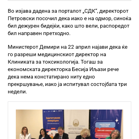
Во изјава дадена за порталот „СДК“, директорот
Петровски посочил дека иако е на одмор, синоќа
бил дежурен бидејќи, како што вели, распоредот
бил направен претходно.
Министерот Демири на 22 април најави дека ќе
го разреши медицинскиот директор на
Клиниката за токсикологија. Тогаш за
економската директорка Бесија Иљази рече
дека нема констатирано ниту едно
прекршување, иако ја испитувал состојбата три
недели.