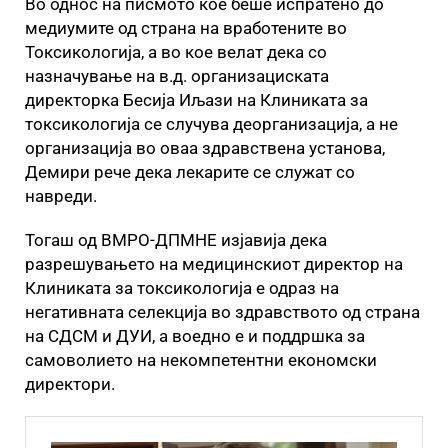
Во однос на писмото кое беше испратено до
медиумите од страна на вработените во
Токсикологија, а во кое велат дека со
назначување на в.д. организациската
директорка Бесија Иљази на Клиниката за
токсикологија се случува деорганизација, а не
организација во оваа здравствена установа,
Демири рече дека лекарите се служат со
навреди.
Тогаш од ВМРО-ДПМНЕ изјавија дека
разрешувањето на медицинскиот директор на
Клиниката за токсикологија е одраз на
негативната селекција во здравството од страна
на СДСМ и ДУИ, а воедно е и поддршка за
самоволието на некомпетентни економски
директори.