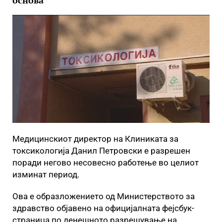
основа
Медицинскиот директор на Клиниката за
токсикологија Данил Петровски е разрешен
поради негово несовесно работење во целиот
изминат период.
Ова е образложението од Министерството за
здравство објавено на официјалната фејсбук-
страница по денешното разрешување на