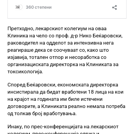
Претходно, лекарскиот колегиум на оваа
Клиника на чело со проф. д-р Нико Беќаровски,
раководител на одделот за интензивна нега
реагираше дека се соочуваат со, како што
изјавија, тотален отпор и несоработка со
организациската директорка на Клиниката за
токсикологија.
Според Беќаровски, економската директорка
инсистирала да бидат вработени 18 лица на кои
на крајот на годината им биле истечени
договорите, а Клиниката реално немала потреба
од толкав број вработувања.
Инаку, по прес-конференцијата на лекарскиот
колегиум, прес-конференција одржа и