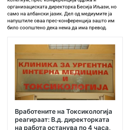
организациската директорка Бесија Иљази, но
само на албански јазик. Дел од медиумите ја
напуштиле оваа прес-конференција зашто им
било соопштено дека нема да има превод.