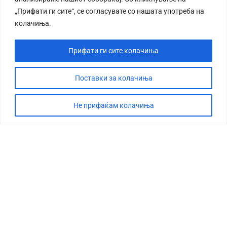
„Прифати ги сите“, се согласувате со нашата употреба на
колачиња.
Прифати ги сите колачиња
Поставки за колачиња
Не прифаќам колачиња
СТОРИЈА
ДЕБАТА
САБОТАЖА