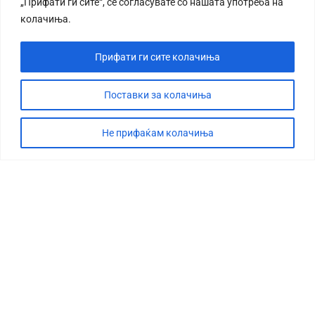
„Прифати ги сите“, се согласувате со нашата употреба на
колачиња.
Прифати ги сите колачиња
Поставки за колачиња
Не прифаќам колачиња
СТОРИЈА
ДЕБАТА
САБОТАЖА