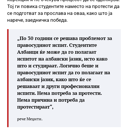
Тој ги повика студентите наместо на протести да
се подготват за прослава на оваа, како што ја
нарече, заедничка победа.
„По 30 години се решава проблемот за
правосудниот испит. Студентите
Албанци ќе може да го полагаат
испитот на албански јазик, исто како
што и студираат. Логично беше и
правосудниот испит да го полагаат на
албански јазик, како што ќе се
решаваат и други професионални
испити. Нема потреба за протести.
Нема причина и потреба да
протестираат“,
рече Меџити.