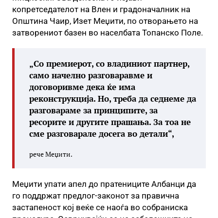
копретседателот на Влен и градоначалник на
Општина Чаир, Изет Меџити, по отворањето на
затворениот базен во населбата Топанско Поле.
„Со премиерот, со владиниот партнер,
само начелно разговаравме и
договоривме дека ќе има
реконструкција. Но, треба да седнеме да
разговараме за принципите, за
ресорите и другите прашања. За тоа не
сме разговарале досега во детали“,
рече Меџити.
Меџити упати апел до пратениците Албанци да
го поддржат предлог-законот за правична
застапеност кој веќе се наоѓа во собраниска