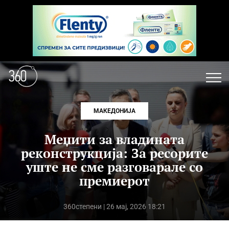
МАКЕДОНИЈА
Меџити за владината
реконструкција: За ресорите
уште не сме разговарале со
премиерот
360степени
| 26 мај, 2026 18:21