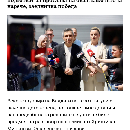
подготват за прослава на оваа, како што ја
нарече, заедничка победа
Реконструкција на Владата во текот на јуни е
начелно договорена, но конкретните детали и
распределбата на ресорите сè уште не биле
предмет на разговор со премиерот Христијан
Мицкоски. Ова денеска го изјави