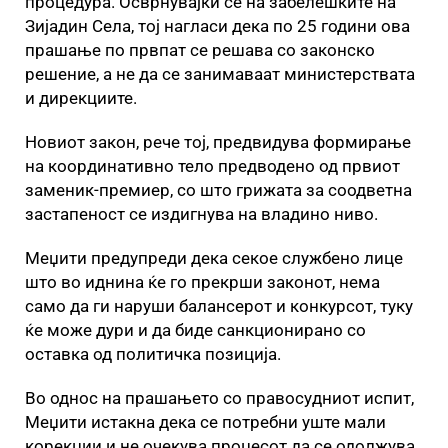
процедура. Осврнувајќи се на забелешките на
Зијадин Села, тој нагласи дека по 25 години ова
прашање по првпат се решава со законско
решение, а не да се занимаваат министерствата
и дирекциите.
Новиот закон, рече тој, предвидува формирање
на координативно тело предводено од првиот
заменик-премиер, со што грижата за соодветна
застапеност се издигнува на владино ниво.
Меџити предупреди дека секое службено лице
што во иднина ќе го прекрши законот, нема
само да ги наруши балансерот и конкурсот, туку
ќе може дури и да биде санкционирано со
оставка од политичка позиција.
Во однос на прашањето со правосудниот испит,
Меџити истакна дека се потребни уште мали
корекции и не очекува процесот да се одолжува.