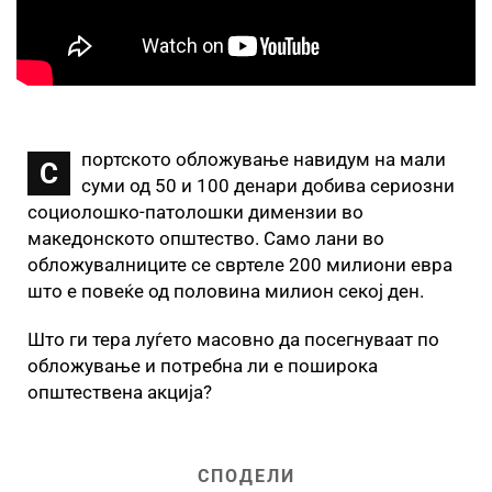
портското обложување навидум на мали
С
суми од 50 и 100 денари добива сериозни
социолошко-патолошки димензии во
македонското општество. Само лани во
обложувалниците се свртеле 200 милиони евра
што е повеќе од половина милион секој ден.
Што ги тера луѓето масовно да посегнуваат по
обложување и потребна ли е поширока
општествена акција?
СПОДЕЛИ