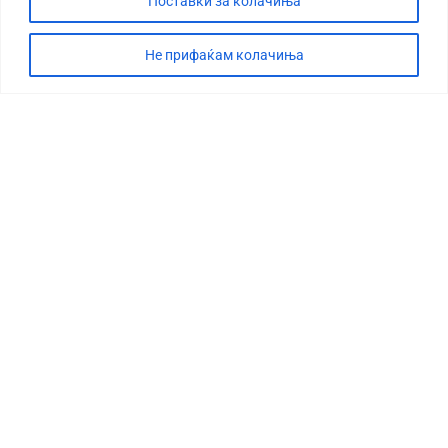
Поставки за колачиња
Не прифаќам колачиња
СТОРИЈА
ДЕБАТА
САБОТАЖА
ТИМ
КОНТАКТ