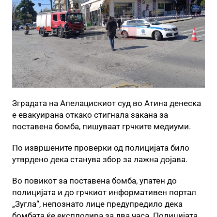
Зградата на Апелацискиот суд во Атина денеска
е евакуирана откако стигнала закана за
поставена бомба, пишуваат грчките медиуми.
По извршените проверки од полицијата било
утврдено дека станува збор за лажна дојава.
Во повикот за поставена бомба, упатен до
полицијата и до грчкиот информативен портал
„Зугла“, непознато лице предупредило дека
бомбата ќе експлодира за два часа. Полицијата