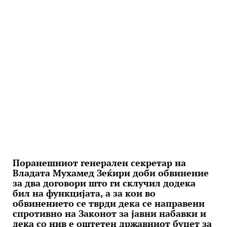
Поранешниот генерален секретар на
Владата Мухамед Зеќири доби обвинение
за два договори што ги склучил додека
бил на функцијата, а за кои во
обвинението се тврди дека се направени
спротивно на Законот за јавни набавки и
дека со нив е оштетен државниот буџет за