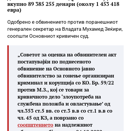
вкупно 89 385 255 денари (околу 1 453 418
евра)
Одобрено е обвинението против поранешниот
генерален секретар на Владата Мухамед Зеќири,
соопшти Основниот кривичен суд.
„Советот за оценка на обвинителен акт
постапувајќи по поднесеното
обвинение на Основното јавно
обвинителство за гонење организиран
криминал и корупција со КО. Бр. 59/22
против М.З., кој се товари за
кривичното дело ‘злоупотреба на
службена положба и овластување’ од
чл.353 ст.5 вв. со ст.3 в.в со ст.1 в.в со
чл. 45 од КЗ, а поврзано со
соопштението
на надлежниот