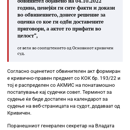
обвинител објавено на 04.10.2022
година, ценејќи ги сите факти и докази
во обвинението, донесе решение за
оценка со кое ги одби доставените
приговори, а актот го прифати во
целост“,
се вели во соопштението од Основниот кривичен
суд.
Согласно оценетиот обвинителен акт формиран
е кривично-правен предмет со КОК бр. 193/22 и
тој е распределен со АКМИС на понатамошно
постапување кај судечки совет. Терминот за
судење ќе биде достапен на календарот за
судење на веб-страницата на судот, додаваат од
Кривичен.
Поранешниот генерален секретар на Владата