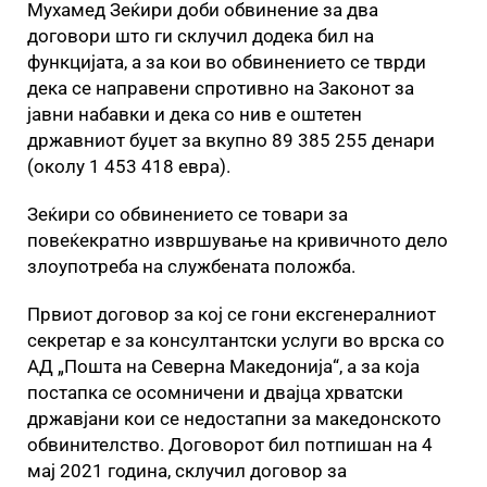
Мухамед Зеќири доби обвинение за два
договори што ги склучил додека бил на
функцијата, а за кои во обвинението се тврди
дека се направени спротивно на Законот за
јавни набавки и дека со нив е оштетен
државниот буџет за вкупно 89 385 255 денари
(околу 1 453 418 евра).
Зеќири со обвинението се товари за
повеќекратно извршување на кривичното дело
злоупотреба на службената положба.
Првиот договор за кој се гони ексгенералниот
секретар е за консултантски услуги во врска со
АД „Пошта на Северна Македонија“, а за која
постапка се осомничени и двајца хрватски
државјани кои се недостапни за македонското
обвинителство. Договорот бил потпишан на 4
мај 2021 година, склучил договор за