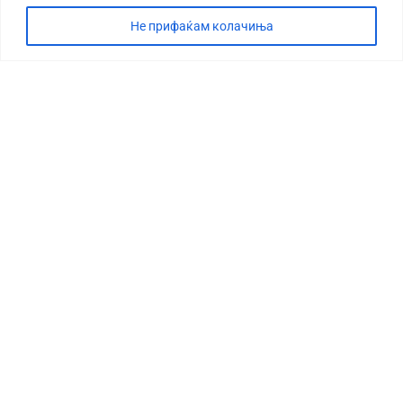
Не прифаќам колачиња
СТОРИЈА
ДЕБАТА
САБОТАЖА
ТИМ
КОНТАКТ