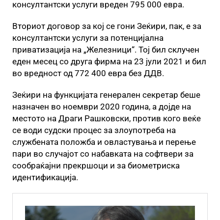
консултантски услуги вреден 795 000 евра.
Вториот договор за кој се гони Зеќири, пак, е за
консултантски услуги за потенцијална
приватизација на „Железници“. Тој бил склучен
еден месец со друга фирма на 23 јули 2021 и бил
во вредност од 772 400 евра без ДДВ.
Зеќири на функцијата генерален секретар беше
назначен во ноември 2020 година, а дојде на
местото на Драги Рашковски, против кого веќе
се води судски процес за злоупотреба на
службената положба и овластувања и перење
пари во случајот со набавката на софтвери за
сообраќајни прекршоци и за биометриска
идентификација.