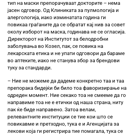
тип на маски препорачуваат докторите – нема
јасен одговор. Од Клиниката за пулмологија и
алергологија, иако изминатата година ги
повикаа граѓаните да се обратат кај нив за совет
околу изборот на маска, годинава не се огласија.
Директорот на Институтот за белодробни
заболувања во Козел, пак, се повика на
лекарската етика и не упати одговори да бараме
во аптеките, иако не станува збор за брендови
туку за стандарди.
– Ние не можеме да дадеме конкретно таа и таа
препорака бидејќи би било тоа фаворизирање на
одреден момент. Ние секако тоа не смееме да го
направиме тоа не е етички од наша страна, ниту
пак ќе биде направено. Затоа велам,
релевантните институции се тие кои што се
повикавме и претходно, тука е и Агенцијата за
лекови која ги регистрира тие помагала, тука се