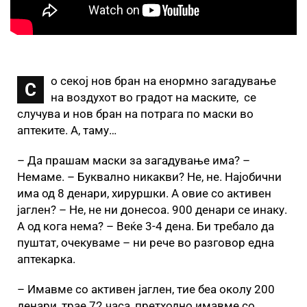
о секој нов бран на енормно загадување
С
на воздухот во градот на маските, се
случува и нов бран на потрага по маски во
аптеките. А, таму…
– Да прашам маски за загадување има? –
Немаме. – Буквално никакви? Не, не. Најобични
има од 8 денари, хируршки. А овие со активен
јаглен? – Не, не ни донесоа. 900 денари се инаку.
А од кога нема? – Веќе 3-4 дена. Би требало да
пуштат, очекуваме – ни рече во разговор една
аптекарка.
– Имавме со активен јаглен, тие беа околу 200
денари, трае 72 часа, претходно имавме со