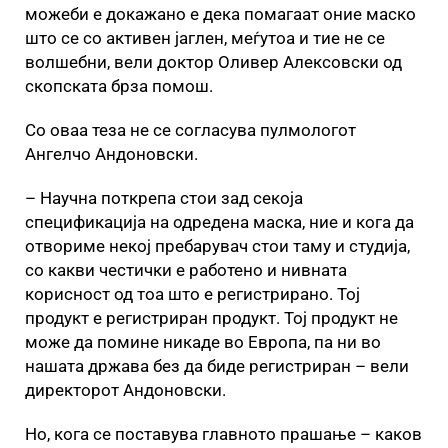
можеби е докажано е дека помагаат оние маско
што се со активен јаглен, меѓутоа и тие не се
волшебни, вели доктор Оливер Алексовски од
скопската брза помош.
Со оваа теза не се согласува пулмологот
Ангелчо Андоновски.
– Научна поткрепа стои зад секоја
спецификација на одредена маска, ние и кога да
отвориме некој пребарувач стои таму и студија,
со какви честички е работено и нивната
корисност од тоа што е регистрирано. Тој
продукт е регистриран продукт. Тој продукт не
може да помине никаде во Европа, па ни во
нашата држава без да биде регистриран – вели
директорот Андоновски.
Но, кога се поставува главното прашање – каков