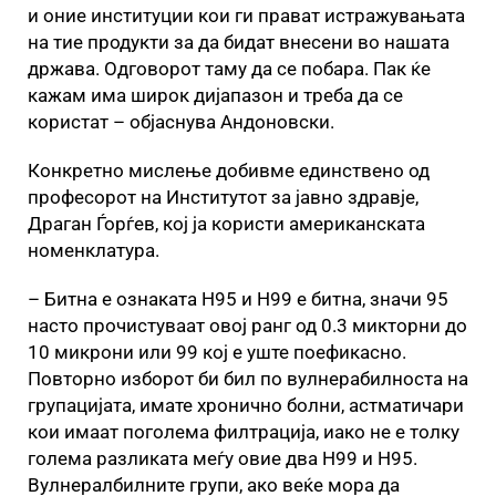
и оние институции кои ги прават истражувањата
на тие продукти за да бидат внесени во нашата
држава. Одговорот таму да се побара. Пак ќе
кажам има широк дијапазон и треба да се
користат – објаснува Андоновски.
Конкретно мислење добивме единствено од
професорот на Институтот за јавно здравје,
Драган Ѓорѓев, кој ја користи американската
номенклатура.
– Битна е ознаката Н95 и Н99 е битна, значи 95
насто прочистуваат овој ранг од 0.3 микторни до
10 микрони или 99 кој е уште поефикасно.
Повторно изборот би бил по вулнерабилноста на
групацијата, имате хронично болни, астматичари
кои имаат поголема филтрација, иако не е толку
голема разликата меѓу овие два Н99 и Н95.
Вулнералбилните групи, ако веќе мора да