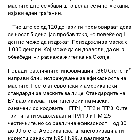
маските што се убави што велат се многу скапи,
изјави еден граѓанин.
– Тие што се од 120 денари ги промовираат дека
се носат 5 дена, јас пробав така, но повеќе од 1
ден не може да издржат. Поиздржлива маска е
1.000 денари. Кој може да си дозволи, да си ја
обезбеди, ни раскажа жителка на Скопје.
Поради различните информации, „360 Степени“
направи блиц-истражување за ефикасноста на
маските. Постојат европски и американски
стандарди за маските за лице. Стандардите на
ЕУ разликуваат три категории на маски,
означени со кодовите – FFP1, FFP2 и FFP3. Сите
три типа ги задржуваат и ПМ 10 и ПМ 2,5
честичките, но со различна ефикасност – од 80
до 99 отсто. Американската категоризација ги
користи ознаките N95 I N99, а разликата