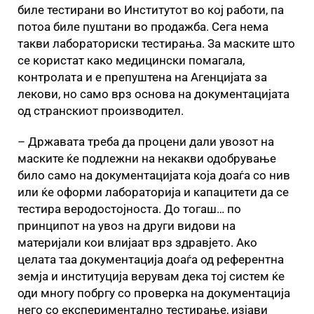
биле тестирани во Институтот во кој работи, па
потоа биле пуштани во продажба. Сега нема
такви лабораториски тестирања. За маските што
се користат како медицински помагала,
контролата и е препуштена на Агенцијата за
лекови, но само врз основа на документацијата
од странскиот производител.
– Државата треба да процени дали увозот на
маските ќе подлежни на некакви одобрување
било само на документацијата која доаѓа со нив
или ќе оформи лабораторија и капацитети да се
тестира веродостојноста. До тогаш… по
принципот на увоз на други видови на
материјали кои влијаат врз здравјето. Ако
целата таа документација доаѓа од референтна
земја и институција верувам дека тој систем ќе
оди многу побргу со проверка на документација
него со експериментално тестирање, изјави