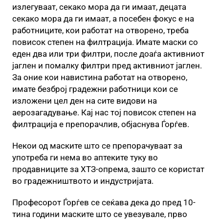
излегуваат, секако мора да ги имаат, децата
секако мора да ги имаат, а посебен фокус е на
работниците, кои работат на отворено, треба
повисок степен на филтрација. Имате маски со
еден два или три филтри, после доаѓа активниот
јаглен и помалку филтри пред активниот јаглен.
За оние кои навистина работат на отворено,
имате безброј градежни работници кои се
изложени цел ден на сите видови на
аерозагадување. Кај нас тој повисок степен на
филтрација е препорачлив, објаснува Ѓорѓев.
Некои од маските што се препорачуваат за
употреба ги нема во аптеките туку во
продавниците за ХТЗ-опрема, зашто се користат
во градежништвото и индустријата.
Професорот Ѓорѓев се сеќава дека до пред 10-
тина години маските што се увезувале, прво