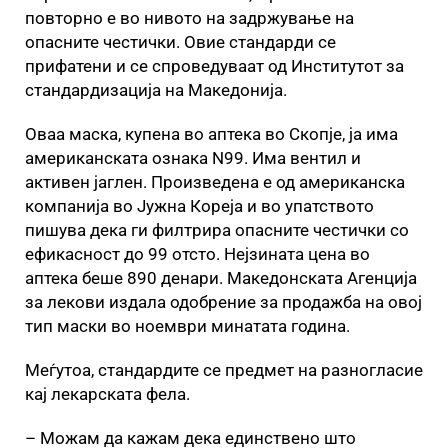
повторно е во нивото на задржување на
опасните честички. Овие стандарди се
прифатени и се спроведуваат од Институтот за
стандардизација на Македонија.
Оваа маска, купена во аптека во Скопје, ја има
американската ознака N99. Има вентил и
активен јаглен. Произведена е од американска
компанија во Јужна Кореја и во упатството
пишува дека ги филтрира опасните честички со
ефикасност до 99 отсто. Нејзината цена во
аптека беше 890 денари. Македонската Агенција
за лекови издала одобрение за продажба на овој
тип маски во ноември минатата година.
Меѓутоа, стандардите се предмет на разногласие
кај лекарската фела.
– Можам да кажам дека единствено што