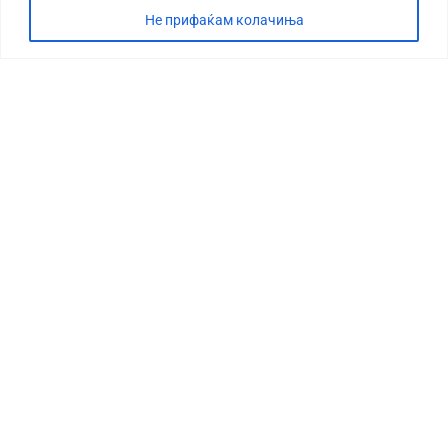
Не прифаќам колачиња
СТОРИЈА
ДЕБАТА
САБОТАЖА
ТИМ
КОНТАКТ
©2026 360 степени, Сите права се задржани