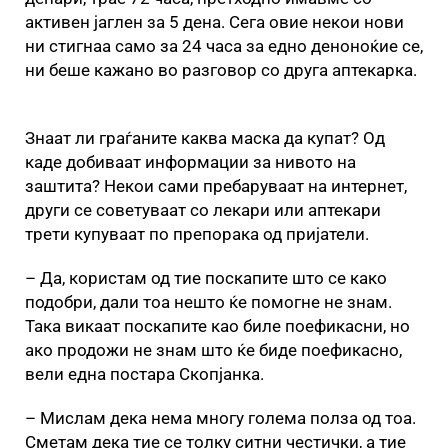
активен јаглен за 5 дена. Сега овие некои нови
ни стигнаа само за 24 часа за едно деноноќие се,
ни беше кажано во разговор со друга аптекарка.
Знаат ли граѓаните каква маска да купат? Од
каде добиваат информации за нивото на
заштита? Некои сами пребаруваат на интернет,
други се советуваат со лекари или аптекари
трети купуваат по препорака од пријатели.
– Да, користам од тие поскапите што се како
подобри, дали тоа нешто ќе помогне не знам.
Така викаат поскапите као биле поефикасни, но
ако продожи не знам што ќе биде поефикасно,
вели една постара Скопјанка.
– Мислам дека нема многу голема полза од тоа.
Сметам дека тие се толку ситни честички, а тие