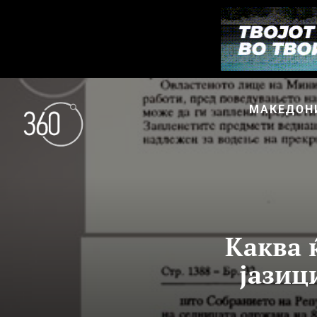
МАКЕДОН
Каква 
јазиц