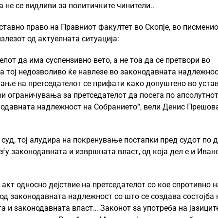
 не се видливи за политичките чинители..
уставно право на Правниот факултет во Скопје, во писмени
излезот од актуелната ситуација:
елот да има суспензивно вето, а не тоа да се претвори во
ја тој недозволиво ќе навлезе во законодавната надлежнос
ање на претседателот се прифати како допуштено во устав
ви ограничувања за претседателот да посега по апсолутно
онодавната надлежност на Собранието“, вели Денис Прешова
суд, тој алудира на покренување постапки пред судот по 
у законодавната и извршната власт, од која дел е и Ивано
акт односно дејствие на претседателот со кое спротивно н
 од законодавната надлежност со што се создава состојба 
а и законодавната власт… Законот за употреба на јазицит