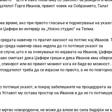
едателот Ѓорге Иванов, првиот човек на Собранието, Талат
има време, ако при првото гласање и поднесување на указо
че Џафери во интервју за „Ноќно студио“ на Телма.
средата навечер го пратил законот на потпис кај Иванов. 
о среда навечер оваа недела да го потпише указот за
се случи, што е за очекување по изјавата на Иванов, Џафер
право сметаат дека Џафери греши и дека Иванов има обврс
спикерот или во првиот момент кога ќе биде во можност.. 
тседателот треба да се изјасни по првото, а не по повторн
о потпише указот, и покрај забелешките на процедурата за
а Уставот му остава простор на Иванов и да не го потпишу
е мртво новороденче, не може да влезе во сила бидејќи не