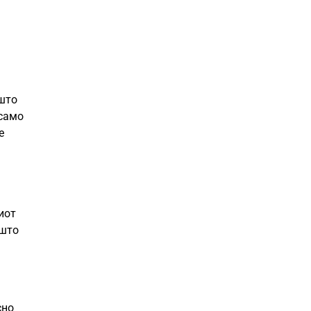
 што
 само
е
иот
 што
сно