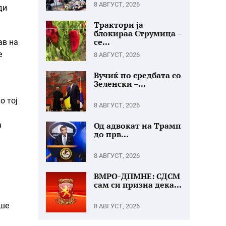
8 АВГУСТ, 2026
ди
Трактори ја
блокираа Струмица –
се...
ав на
е
8 АВГУСТ, 2026
Вучиќ по средбата со
Зеленски –...
о тој
8 АВГУСТ, 2026
а
Од адвокат на Трамп
до прв...
8 АВГУСТ, 2026
ВМРО-ДПМНЕ: СДСМ
сам си призна дека...
ише
8 АВГУСТ, 2026