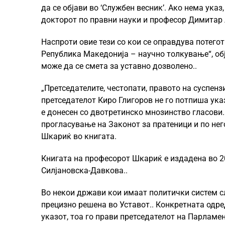
да се објави во ‘Службен весник’. Ако нема указ
докторот по правни науки и професор Димитар 
Наспроти овие тези со кои се оправдува потего
Република Македонија – научно толкување“, об
може да се смета за уставно дозволено..
„Претседателите, честопати, правото на суспенз
претседателот Киро Глигоров не го потпиша ука
е донесен со двотретинско мнозинство гласови.
прогласување на Законот за пратеници и по не
Шкариќ во книгата.
Книгата на професорот Шкариќ е издадена во 20
Силјановска-Давкова..
Во некои држави кои имаат политички систем сл
прецизно решена во Уставот.. Конкретната одре
указот, тоа го прави претседателот на Парламен