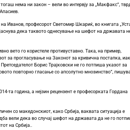
, тогаш нема ни закон – вели во интервју за „Макфакс“, твр
Апасиев.
т на Иванов, професорот Светомир Шкариќ, во книгата „Уст
јаснува дека таквото однесување на шефот на државата н
ивно вето го користеле противуставно. Така, на пример,
зот за прогласување на Законот за кривична постапка, иак
 Претседателот Борис Трајковски не го потпиша указот за
говото повторно гласање со апсолутно мнозинство“, пишув
14-та година, а нејзин рецензент е професорката Гордана
ичен со македонскиот, како Србија, ваквата ситуација е
дба вели дека во случај шефот на државата да не го потп
тот на Србија..