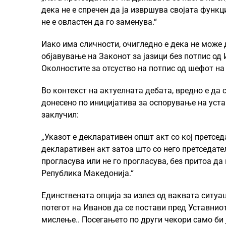
дека не е спречен да ја извршува својата функц
не е овластен да го заменува.“
Иако има сличности, очигледно е дека не може 
објавување на Законот за јазици без потпис од 
Околностите за отсуство на потпис од шефот на
Во контекст на актуелната дебата, вредно е да 
донесено по иницијатива за оспорување на устав
заклучил:
„Указот е декларативен општ акт со кој претсед
декларативен акт затоа што со него претседател
прогласува или не го прогласува, без притоа д
Република Македонија.“
Единствената опција за излез од ваквата ситуац
потегот на Иванов да се постави пред Уставнио
мислење.. Посегањето по други чекори само би