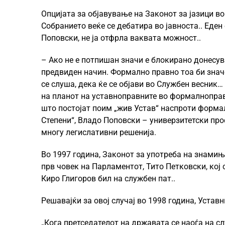
Опцијата за објавување на Законот за јазици в
Собранието веќе се дебатира во јавноста.. Еден
Поповски, не ја отфрла ваквата можност..
– Ако не е потпишан значи е блокирано донесув
предвиден начин. Формално правно тоа би значе
се слуша, дека ќе се објави во Службен весник
на планот на уставноправните во формалноправ
што постојат поим „жив Устав“ наспроти формал
Степени“, Владо Поповски – универзитетски про
многу легислативни решенија.
Во 1997 година, Законот за употреба на знамињ
прв човек на Парламентот, Тито Петковски, кој
Киро Глигоров бил на службен пат..
Решавајќи за овој случај во 1998 година, Устав
„Кога претседателот на државата се наоѓа на сл