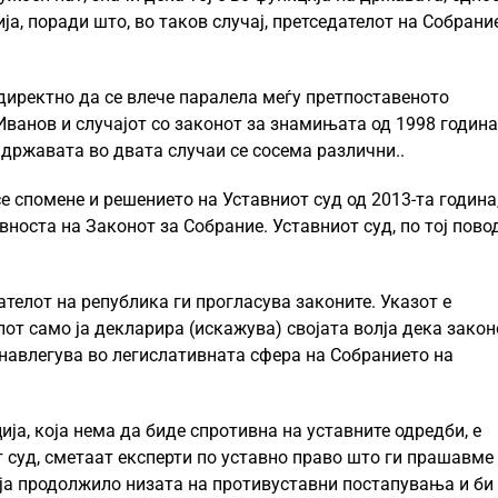
ија, поради што, во таков случај, претседателот на Собрани
директно да се влече паралела меѓу претпоставеното
Иванов и случајот со законот за знамињата од 1998 година
 државата во двата случаи се сосема различни..
се спомене и решението на Уставниот суд од 2013-та година
носта на Законот за Собрание. Уставниот суд, по тој повод
ателот на република ги прогласува законите. Указот е
от само ја декларира (искажува) својата волја дека закон
а навлегува во легислативната сфера на Собранието на
ија, која нема да биде спротивна на уставните одредби, е
т суд, сметаат експерти по уставно право што ги прашавме
 ја продолжило низата на противуставни постапувања и би