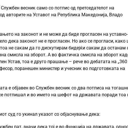
о Службен весник само со потпис од претседателот на
 од авторите на Уставот на Република Македонија, Владо
ањето на законот и не може да биде прогласен на уставно-
ло дека законот не е прогласен. Но ако се прогласи, како
… тоа не сакам да го дискутирам бидејќи сакам да останам
на смисла на зборот. А во фактичка смисла на зборот кад
ен Устав, тоа е друго прашање – рече во дебатата на „360
фесор, поранешен министер и учесник во подготовката на
ата е објавен во Службен весник со два потписа на тогашн
 се потпишал и во името на шефот на државата поради тоа
ниот суд го укинал указот со објаснување дека:
ужбен пат, значи дека тој е во функција на државата, одно