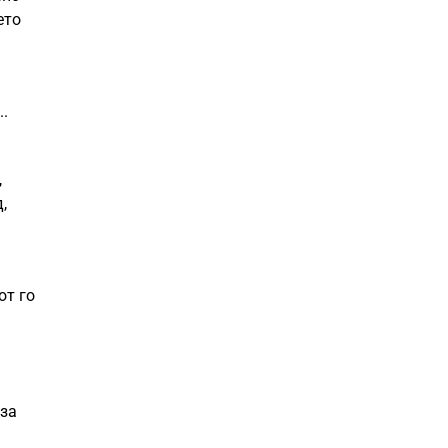
ето
..
,
,
от го
 за