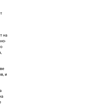
от
т на
но-
то
,
две
в, и
а
на
е