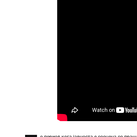
о период кога јавноста е соочена со пра