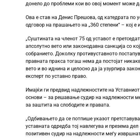
донело до проблеми кои во овој момент може да
Ова е став на Денис Прешова, од катедрата по 
одговор на прашањето на „360 степени“ – кој е 
„Суштината на членот 75 од уставот е претседат
апсолутно вето или законодавна санкција со ко
собранието. Доколку противуставното постапув
правната пракса тогаш нема да постојат никак
вето и во иднина и целосно да ја узурпира зак
експерт по уставно право.
Имајќи ги предвид надлежностите на Уставниот 
основи – за решавање судир на надлежности меѓ
за заштита на слободите и правата.
„Одбивањето да се потпише указот претставува 
уставната одредба тој навлегува и презема дел
позитивен судир на надлежности меѓу извршнат