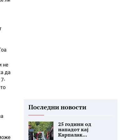
т
Тоа
и не
ка да
7-
ото
Последни новости
ва
25 години од
нападот кај
Карпалак...
 може