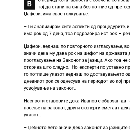
В
тој да стапи на сила без потпис од претс
Џафери, има свое толкување.
– Ги анализирам сите аспекти од процедурите, 
има рок од 7 дена, тоа подразбира ист рок – ре
Џафери, веднаш по повторното изгласување, во 
значи дека му дава рок на шефот на државата д
прогласување на Законот за јазици. Ако тоа не 
открива што следно.. Но, експерти по уставно 
го потпише указот веднаш по доставувањето од 
дневниот рок се однесува на периодот во кој пре
усвојување на законот..
Наспроти ставовите дека Иванов е обврзан да г
носење на законот, други експерти сметаат дек
указот..
– Џебното вето значи дека законот за јазиците 