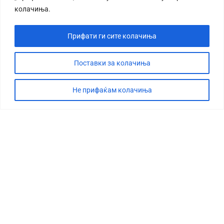
колачиња.
Прифати ги сите колачиња
Поставки за колачиња
Не прифаќам колачиња
СТОРИЈА
ДЕБАТА
САБОТАЖА
ТИМ