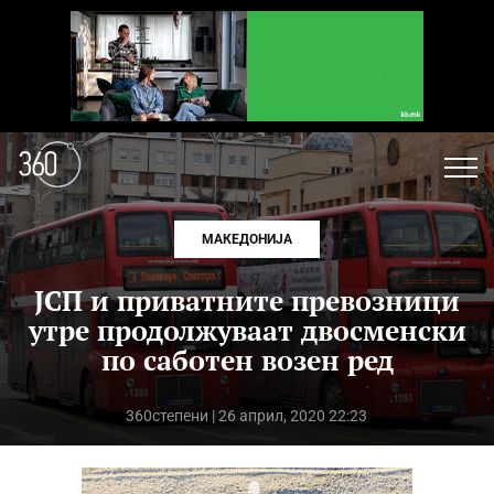
МАКЕДОНИЈА
ЈСП и приватните превозници
утре продолжуваат двосменски
по саботен возен ред
360степени
| 26 април, 2020 22:23