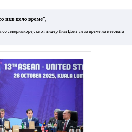
о нив цело време“,
ба со севернокорејскиот лидер Ким Џонг ун за време на неговата