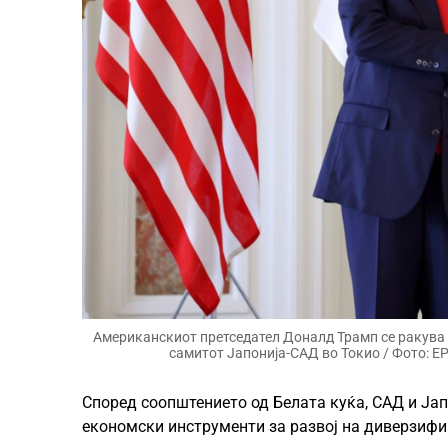
Американскиот претседател Доналд Трамп се ракува 
самитот Јапонија-САД во Токио / Фото: 
Според соопштението од Белата куќа, САД и Ја
економски инструменти за развој на диверзифи