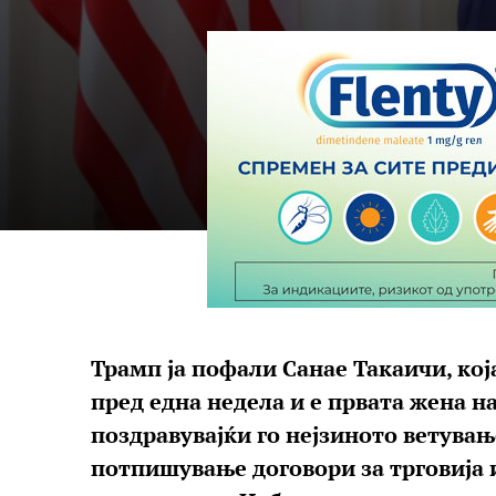
Трамп ја пофали Санае Такаичи, кој
пред една недела и е првата жена на
поздравувајќи го нејзиното ветувањ
потпишување договори за трговија и 