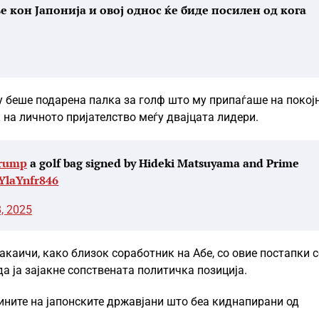
 кон Јапонија и овој однос ќе биде посилен од кога
у беше подарена палка за голф што му припаѓаше на покој
на личното пријателство меѓу двајцата лидери.
rump
a golf bag signed by Hideki Matsuyama and Prime
/YlaYnfr846
, 2025
каичи, како близок соработник на Абе, со овие постапки с
а ја зајакне сопствената политичка позиција.
нините на јапонските државјани што беа киднапирани од