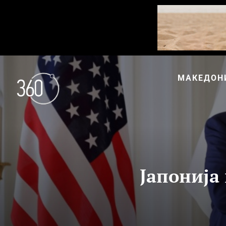
МАКЕДОН
Јапонија