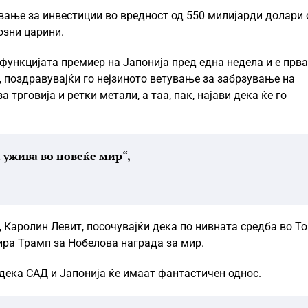
вање за инвестиции во вредност од 550 милијарди долари 
озни царини.
 функцијата премиер на Јапонија пред една недела и е прв
, поздравувајќи го нејзиното ветување за забрзување на
трговија и ретки метали, а таа, пак, најави дека ќе го
а ужива во повеќе мир“,
 Каролин Левит, посочувајќи дека по нивната средба во То
ира Трамп за Нобелова награда за мир.
 дека САД и Јапонија ќе имаат фантастичен однос.