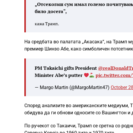
„Отсекогаш сум имал големо почитување
било досега“,
кажа Трамп.
На средбата во палатата „Акасака“, на Трамп м
премиер Шинзо Абе, како симболичен потсетник 
PM Takaichi gifts President
@realDonaldT
Minister Abe’s putter
pic.twitter.com
— Margo Martin (@MargoMartin47)
October 28
Според анализите во американските медиуми, Та
обидува да ги обнови односите со Вашингтон и д
По ручекот со Такаичи, Трамп се сретна со род
Северна Кореја во 1960-тите и 1970-тите.