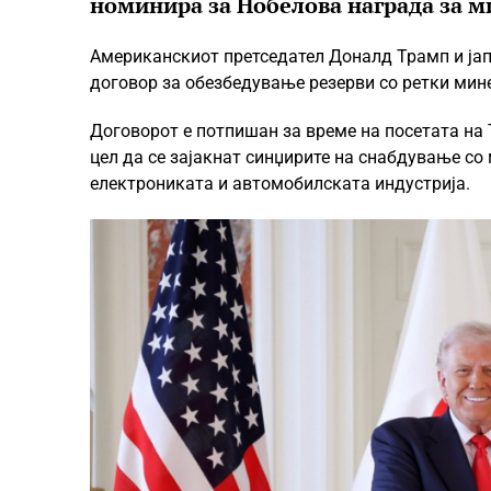
номинира за Нобелова награда за м
Американскиот претседател Доналд Трамп и ја
договор за обезбедување резерви со ретки минер
Договорот е потпишан за време на посетата на Т
цел да се зајакнат синџирите на снабдување со 
електрониката и автомобилската индустрија.