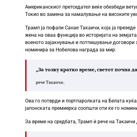
Американскиот претседател веќе обезбеди вету
Токио во замена за намалување на високите ув
Трамп ја пофали Санае Такаичи, која ја презеде
жена на оваа функција во историјата на земјата
военото зајакнување и потпишување договори за 
номинира за Нобелова награда за мир.
„За толку кратко време, светот почна д
рече Такаичи.
Ова го потврди и портпаролката на Белата куќа,
јапонската премиерка соопшти оти ќе го номин
За време на средбата, Трамп ѝ рече на Такаичи