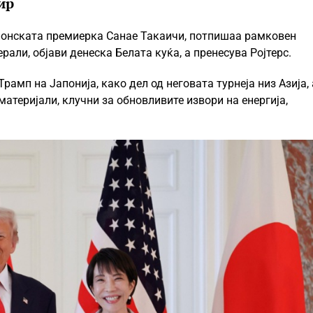
ир
понската премиерка Санае Такаичи, потпишаа рамковен
али, објави денеска Белата куќа, а пренесува Ројтерс.
рамп на Јапонија, како дел од неговата турнеја низ Азија, 
материјали, клучни за обновливите извори на енергија,