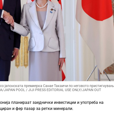
со јапонската премиерка Санае Такаичи по неговото пристигнувањ
EPA/JAPAN POOL / JIJI PRESS EDITORIAL USE ONLY/JAPAN OUT
понија планираат заеднички инвестиции и употреба на
циран и фер пазар за ретки минерали.