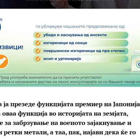
а ја презеде функцијата премиер на Јапонија
 оваа функција во историјата на земјата,
е за забрзување на военото зајакнување и
ретки метали, а таа, пак, најави дека ќе го