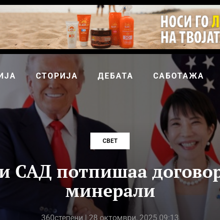
ИЈА
СТОРИЈА
ДЕБАТА
САБОТАЖА
СВЕТ
 и САД потпишаа договор
минерали
360степени
| 28 октомври, 2025 09:13