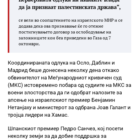
да ја признаат палестинската држава“,
се вели во соопштението на израелското МНР и се
додава дека ова признавање ќе го отежне
постигнувањето договор за ослободување на
заложниците кои беа приведени во Газа од 7
октомври.
Координираната одлука на Осло, Даблин и
Мадрид беше донесена неколку дена откако
обвинителот на Меѓународниот кривичен суд
(МКС) истовремено побара од судиите на МКС за
воени злосторства да ги одобрат налозите за
апсење на израелскиот премиер Бенјамин
Нетанјаху и министерот за одбрана Јоав Галант и
тројца лидери на Хамас.
Шпанскиот премиер Педро Санчез, кој посети
неколку земји за да добие поддршка за