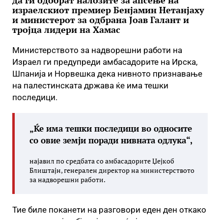
да ги одобрат налозите за апсење на
израелскиот премиер Бенјамин Нетанјаху
и министерот за одбрана Јоав Галант и
тројца лидери на Хамас
Министерството за надворешни работи на
Израел ги предупреди амбасадорите на Ирска,
Шпанија и Норвешка дека нивното признавање
на палестинската држава ќе има тешки
последици.
„Ќе има тешки последици во односите
со овие земји поради нивната одлука“,
најавил по средбата со амбасадорите Џејкоб
Блиштајн, генерален директор на министерството
за надворешни работи.
Тие биле поканети на разговори еден ден откако