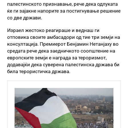
палестинското признавање, рече дека одлуката
ќе ги зајакне напорите за постигнување решение
со две држави.
Израел жестоко реагираше и веднаш ги
отповика своите амбасадори од тие три земји на
консултација. Премиерот Бенјамин Нетанјаху во
средата рече дека заедничкото соопштение на
европските земји е награда за тероризмот,
додавајќи дека суверена палестинска држава би
била терористичка држава.