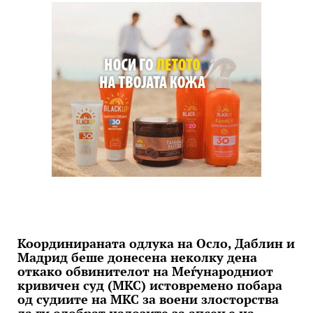
Координираната одлука на Осло, Даблин и
Мадрид беше донесена неколку дена
откако обвинителот на Меѓународниот
кривичен суд (МКС) истовремено побара
од судиите на МКС за воени злосторства