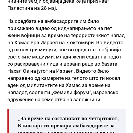
нивните земји објавија дека ќе ја признаат
Палестина на 28 мај.
На средбата на амбасадорите им било
прикажано видео од киднапирањето на пет
жени војници за време на терористичкиот напад
на Хамас врз Израел на 7 октомври. Во видеото
од околу три минути, кое во средата го објавија
светските медиуми, млади жени седат на подот
со раскрвавени лица и врзани раце во базата
Нахал Оз на југот на Израел. Видеото било
направено од камерите на телото што ги носел
еден од милитантите на Хамас за време на
нападот, соопшти „Фемили форум“, израелско
здружение на семејства на заложници.
„За време на состанокот во четвртокот,
Блиштајн ги прекори амбасадорите за
перверзната одлука на нивните влади