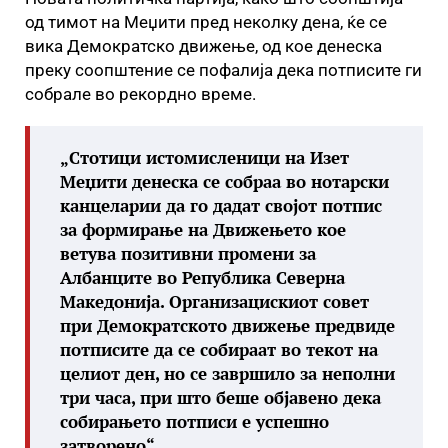
од тимот на Меџити пред неколку дена, ќе се
вика Демократско движење, од кое денеска
преку соопштение се пофалија дека потписите ги
собрале во рекордно време.
„Стотици истомисленици на Изет
Меџити денеска се собраа во нотарски
канцеларии да го дадат својот потпис
за формирање на Движењето кое
ветува позитивни промени за
Албанците во Република Северна
Македонија. Организацискиот совет
при Демократското движење предвиде
потписите да се собираат во текот на
целиот ден, но се завршило за неполни
три часа, при што беше објавено дека
собирањето потписи е успешно
затворено“,