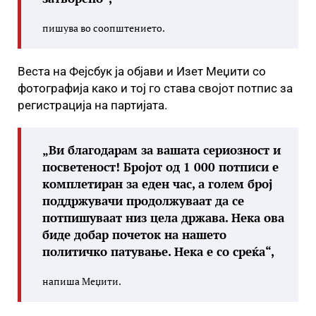
пишува во соопштението.
Веста на Фејсбук ја објави и Изет Меџити со
фотографија како и тој го става својот потпис за
регистрација на партијата.
„Ви благодарам за вашата сериозност и
посветеност! Бројот од 1 000 потписи е
комплетиран за еден час, а голем број
поддржувачи продолжуваат да се
потпишуваат низ цела држава. Нека ова
биде добар почеток на нашето
политичко патување. Нека е со среќа“,
напиша Меџити.