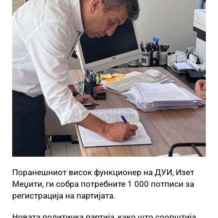
Поранешниот висок функционер на ДУИ, Изет
Меџити, ги собра потребните 1 000 потписи за
регистрација на партијата.
Новата политичка партија, како што соопштија