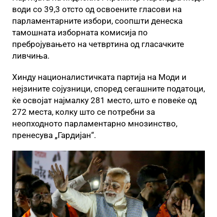
води со 39,3 отсто од освоените гласови на
парламентарните избори, соопшти денеска
тамошната изборната комисија по
пребројувањето на четвртина од гласачките
ливчиња.
Хинду националистичката партија на Моди и
нејзините сојузници, според сегашните податоци,
ќе освојат најмалку 281 место, што е повеќе од
272 места, колку што се потребни за
неопходното парламентарно мнозинство,
пренесува „Гардијан“.