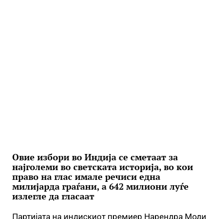
Овие избори во Индија се сметаат за
најголеми во светската историја, во кои
право на глас имале речиси една
милијарда граѓани, а 642 милиони луѓе
излегле да гласаат
Партијата на индискиот премиер Нарендра Моди