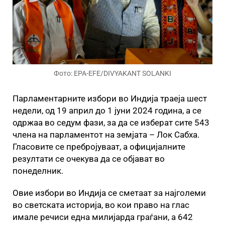
Фото: EPA-EFE/DIVYAKANT SOLANKI
Парламентарните избори во Индија траеја шест
недели, од 19 април до 1 јуни 2024 година, а се
одржаа во седум фази, за да се изберат сите 543
члена на парламентот на земјата – Лок Сабха.
Гласовите се пребројуваат, а официјалните
резултати се очекува да се објават во
понеделник.
Овие избори во Индија се сметаат за најголеми
во светската историја, во кои право на глас
имале речиси една милијарда граѓани, а 642