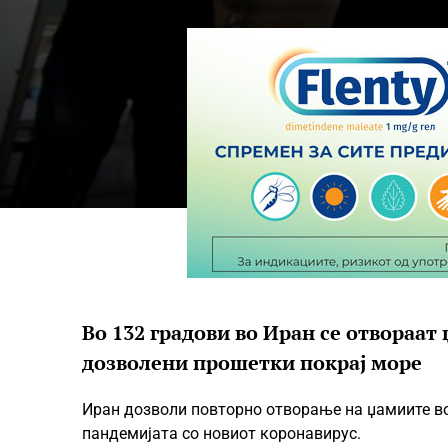
Во 132 градови во Иран се отвораат
дозволени прошетки покрај море
Иран дозволи повторно отворање на џамиите во
пандемијата со новиот коронавирус.