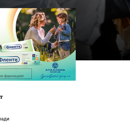
т
ради