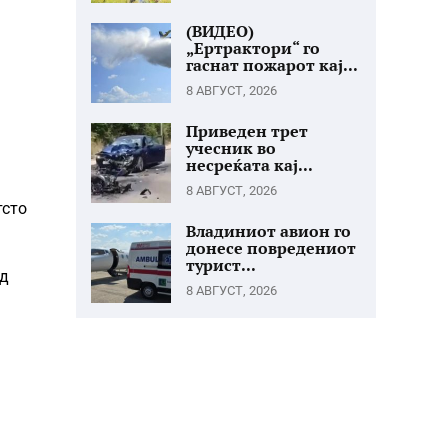
(ВИДЕО)
„Ертрактори“ го
гаснат пожарот кај...
8 АВГУСТ, 2026
Приведен трет
учесник во
несреќата кај...
8 АВГУСТ, 2026
тсто
Владиниот авион го
донесе повредениот
турист...
од
8 АВГУСТ, 2026