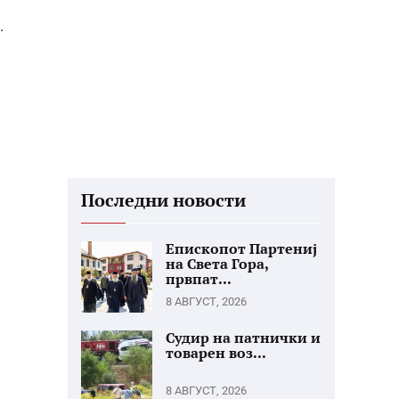
.
Последни новости
Епископот Партениј
на Света Гора,
првпат...
8 АВГУСТ, 2026
Судир на патнички и
товарен воз...
8 АВГУСТ, 2026