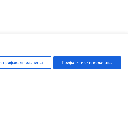
е прифаќам колачиња
Прифати ги сите колачиња
Т
РЕСУМ
ПОЛИТИКА ЗА ПРИВАТНОСТ
СВЕТ
МАКЕДОНИЈА