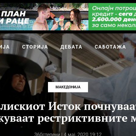
ИЈА
СТОРИЈА
ДЕБАТА
САБОТАЖА
МАКЕДОНИЈА
Блискиот Исток почнуваат
жуваат рестриктивните 
360степени
| 4 мај, 2020 19:12