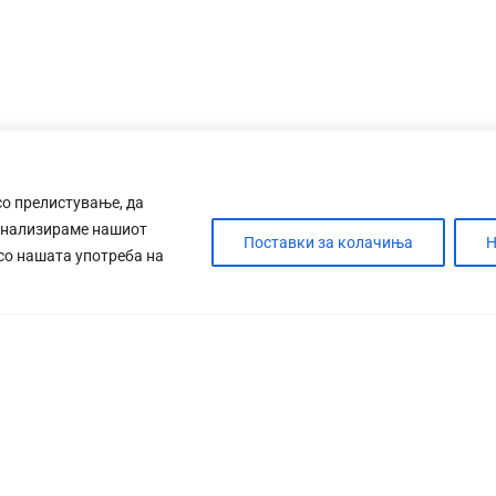
со прелистување, да
анализираме нашиот
Поставки за колачиња
Н
 со нашата употреба на
ДЕБАТА
САБОТАЖА
ТИМ
КОНТАК
УСЛОВИ ЗА ПРЕЗЕМАЊЕ
МАРКЕТИНГ
ИМП