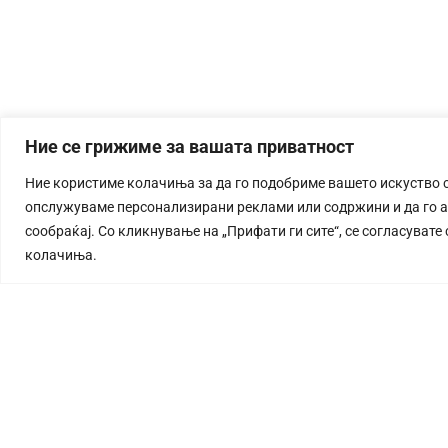
Ние се грижиме за вашата приватност
Ние користиме колачиња за да го подобриме вашето искуство 
опслужуваме персонализирани реклами или содржини и да го 
сообраќај. Со кликнување на „Прифати ги сите“, се согласувате
колачиња.
СТОРИЈА
©2026 360 степени, Сите права се задржани