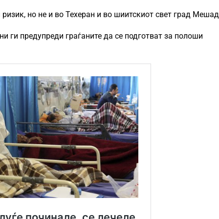
ризик, но не и во Техеран и во шиитскиот свет град Мешад
ани ги предупреди граѓаните да се подготват за полоши