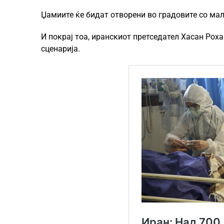
Џамиите ќе бидат отворени во градовите со мал 
И покрај тоа, иранскиот претседател Хасан Рох
сценарија.