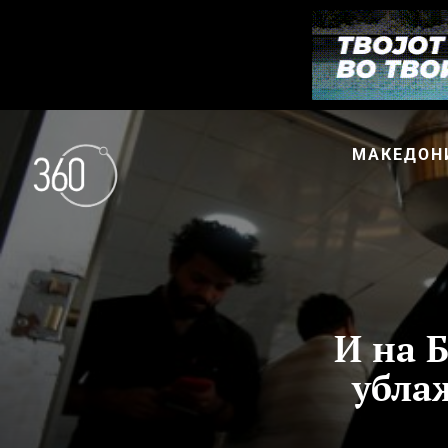
МАКЕДОН
И на 
убла