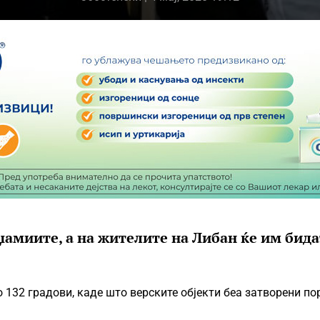
 џамиите, а на жителите на Либан ќе им бида
 132 градови, каде што верските објекти беа затворени по