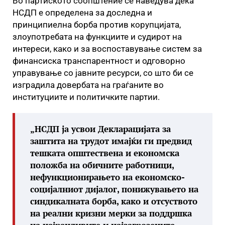
Во партиското соопштение се наведува дека
НСДП е определена за доследна и
принципиелна борба против корупцијата,
злоупотребата на функциите и судирот на
интереси, како и за воспоставување систем за
финансиска транспарентност и одговорно
управување со јавните ресурси, со што би се
изградила довербата на граѓаните во
институциите и политичките партии.
„НСДП ја усвои Декларацијата за
заштита на трудот имајќи ги предвид
тешката општествена и економска
положба на обичните работници,
нефункционирањето на економско-
социјалниот дијалог, понижувањето на
синдикалната борба, како и отсуството
на реални кризни мерки за поддршка