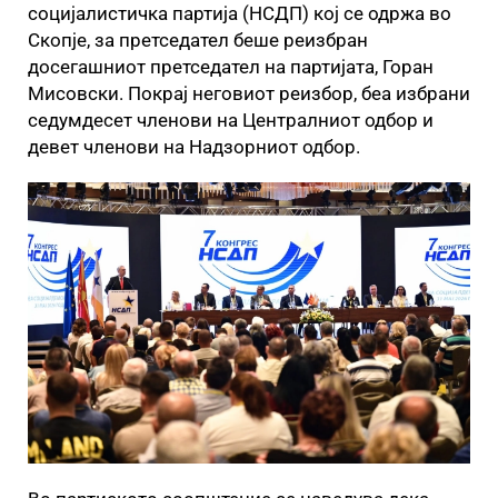
социјалистичка партија (НСДП) кој се одржа во
Скопје, за претседател беше реизбран
досегашниот претседател на партијата, Горан
Мисовски. Покрај неговиот реизбор, беа избрани
седумдесет членови на Централниот одбор и
девет членови на Надзорниот одбор.