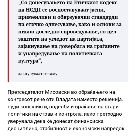
„Со донесувањето на Етичкиот кодекс
на НСДП се воспоставуваат јасни,
применливи и обврзувачки стандарди
на етичко однесување, како и основи за
нивно доследно спроведување, со цел
заштита на угледот на партијата,
зајакнување на довербата на граѓаните
и унапредување на политичката
култура“,
заклучуваат оттаму.
Претседателот Мисовски во обраќањето на
конгресот рече оти Владата наместо решенија,
нуди конфликти, поделби и враќање на стари
политики на страв и контрола, иако претходно
уверувала дека ќе донесат финансиска
дисциплина, стабилност и економски напредок.