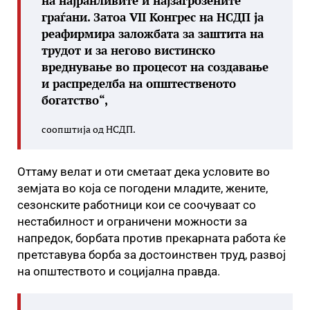
на најранливите и најзагрозените
граѓани. Затоа VII Конгрес на НСДП ја
реафирмира заложбата за заштита на
трудот и за негово вистинско
вреднување во процесот на создавање
и распределба на општественото
богатство“,
соопштија од НСДП.
Оттаму велат и оти сметаат дека условите во
земјата во која се погодени младите, жените,
сезонските работници кои се соочуваат со
нестабилност и ограничени можности за
напредок, борбата против прекарната работа ќе
претставува борба за достоинствен труд, развој
на општеството и социјална правда.