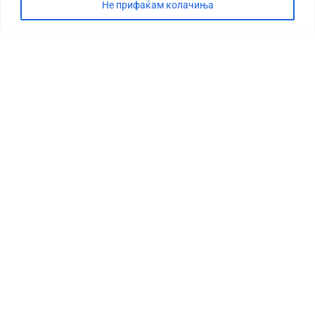
Не прифаќам колачиња
СТОРИЈА
ДЕБАТА
САБОТАЖА
ТИМ
КОНТАКТ
©2026 360 степени, Сите права се задржани
УСЛОВИ ЗА ПРЕЗЕМАЊЕ
МАРКЕТИНГ
ИМПРЕСУМ