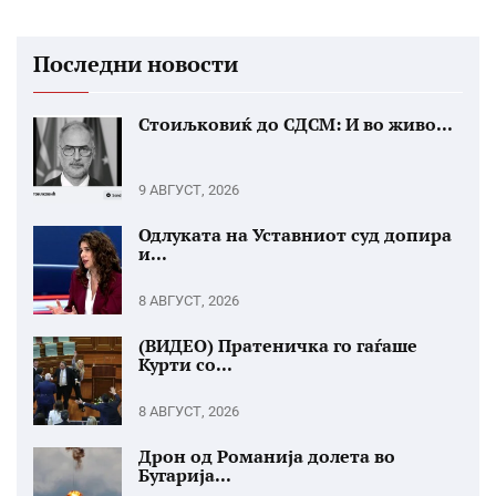
Последни новости
Стоиљковиќ до СДСМ: И во живо...
9 АВГУСТ, 2026
Одлуката на Уставниот суд допира
и...
8 АВГУСТ, 2026
(ВИДЕО) Пратеничка го гаѓаше
Курти со...
8 АВГУСТ, 2026
Дрон од Романија долета во
Бугарија...