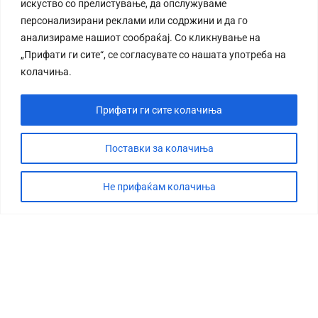
искуство со прелистување, да опслужуваме
персонализирани реклами или содржини и да го
анализираме нашиот сообраќај. Со кликнување на
„Прифати ги сите“, се согласувате со нашата употреба на
колачиња.
Прифати ги сите колачиња
Поставки за колачиња
Не прифаќам колачиња
СТОРИЈА
ДЕБАТА
САБОТАЖА