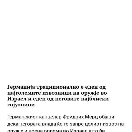
Германија традиционално е еден од
најголемите извозници на оружје во
Израел и еден од неговите најблиски
сојузници
Германскиот канцелар Фридрих Мерц објави
дека неговата влада ќе го запре целиот извоз на
оружје и воена опрема во Израел што би