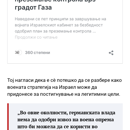
Тој нагласи дека е сè потешко да се разбере како
воената стратегија на Израел може да
придонесе за постигнување на легитимни цели.
„Во овие околности, германската влада
нема да одобри извоз на воена опрема
што би можела да се користи во