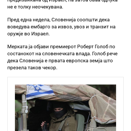
не е толку неочекувана.
Пред една недела, Словенија соопшти дека
воведува ембарго за извоз, увоз и транзит на
оружје во Израел.
Мерката ја објави премиерот Роберт Голоб по
состанокот на словенечката влада. Голоб рече
дека Словенија е првата европска земја што
презела таков чекор.