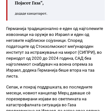
Појасот Газа“,
додаде канцеларот.
Германија традиционално е еден од најголемите
извозници на оружје во Израел и еден од
неговите најблиски сојузници. Според
податоците од Стокхолмскиот меѓународен
институт за истражување на мирот (СИПРИ), во
периодот од 2020 до 2024 година, САД беа
најголемиот снабдувач на воена опрема за
Израел, додека Германија беше втора на таа
листа.
Сепак, и покрај поддршката, во последните
месеци, новиот канцелар Мерц даваше сè
порезервирани изјави во светлината на
катастрофалната ситуација во Газа
предизвикана од Израел, па затоа оваа одлука