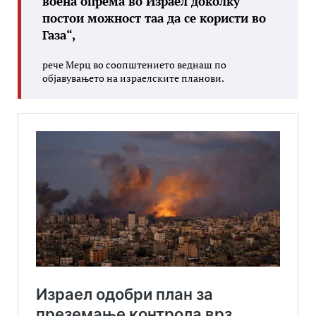
воена опрема во Израел доколку
постои можност таа да се користи во
Газа“,
рече Мерц во соопштението веднаш по
објавувањето на израелските планови.