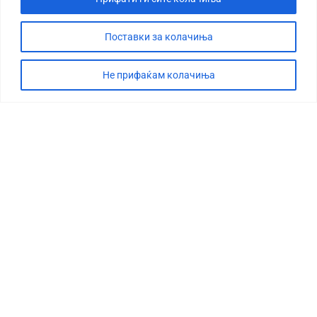
Поставки за колачиња
Не прифаќам колачиња
СТОРИЈА
ДЕБАТА
САБОТАЖА
ТИМ
КОНТАКТ