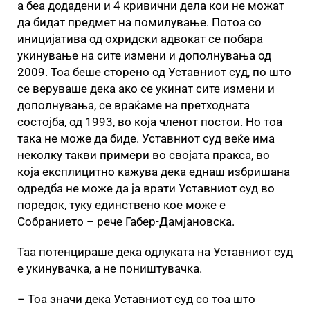
а беа додадени и 4 кривични дела кои не можат
да бидат предмет на помилување. Потоа со
иницијатива од охридски адвокат се побара
укинување на сите измени и дополнувања од
2009. Тоа беше сторено од Уставниот суд, по што
се веруваше дека ако се укинат сите измени и
дополнувања, се враќаме на претходната
состојба, од 1993, во која членот постои. Но тоа
така не може да биде. Уставниот суд веќе има
неколку такви примери во својата пракса, во
која експлицитно кажува дека еднаш избришана
одредба не може да ја врати Уставниот суд во
поредок, туку единствено кое може е
Собранието – рече Габер-Дамјановска.
Таа потенцираше дека одлуката на Уставниот суд
е укинувачка, а не поништувачка.
– Тоа значи дека Уставниот суд со тоа што