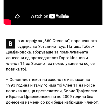
о интервју за „360 Степени“, поранешната
В
судијка во Уставниот суд, Наташа Габер-
Дамјановска, зборуваше за помилувањата
донесени од претседателот Ѓорге Иванов и
членот 11 од Законот за помилување на кој се
повика тој.
– Основниот текст на законот е изгласан во
1993 година и таму го има тој член 11 на кој се
повикаа двајца претседатели, Борис Трајковски
и Бранко Црвенковски, па во 2009 година беа
донесени измени со кои беше избришан членот,