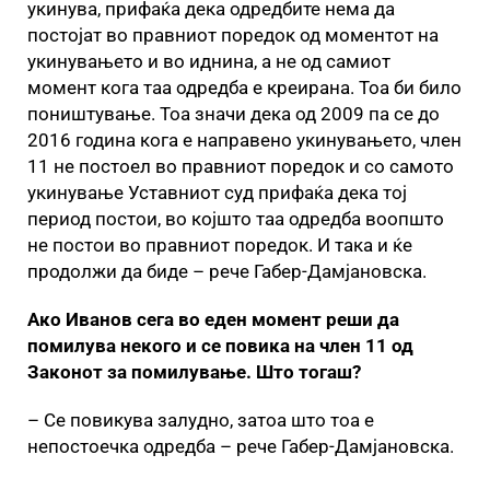
укинува, прифаќа дека одредбите нема да
постојат во правниот поредок од моментот на
укинувањето и во иднина, а не од самиот
момент кога таа одредба е креирана. Тоа би било
поништување. Тоа значи дека од 2009 па се до
2016 година кога е направено укинувањето, член
11 не постоел во правниот поредок и со самото
укинување Уставниот суд прифаќа дека тој
период постои, во којшто таа одредба воопшто
не постои во правниот поредок. И така и ќе
продолжи да биде – рече Габер-Дамјановска.
Ако Иванов сега во еден момент реши да
помилува некого и се повика на член 11 од
Законот за помилување. Што тогаш?
– Се повикува залудно, затоа што тоа е
непостоечка одредба – рече Габер-Дамјановска.