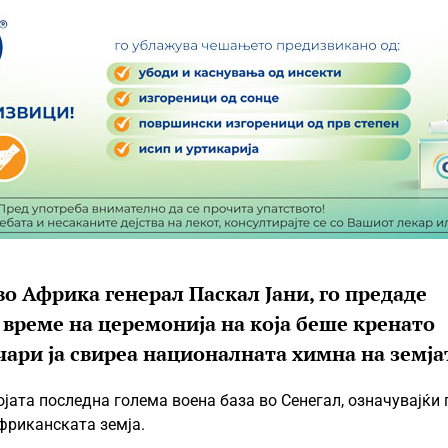
о Африка генерал Паскал Јани, го предаде
 време на церемонија на која беше кренато
чари ја свиреа националната химна на земја
јата последна голема воена база во Сенегал, означувајќи 
фриканската земја.