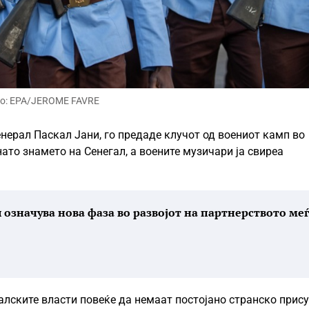
о: EPA/JEROME FAVRE
нерал Паскал Јани, го предаде клучот од воениот камп во
ато знамето на Сенегал, а воените музичари ја свиреа
значува нова фаза во развојот на партнерството меѓ
галските власти повеќе да немаат постојано странско прис