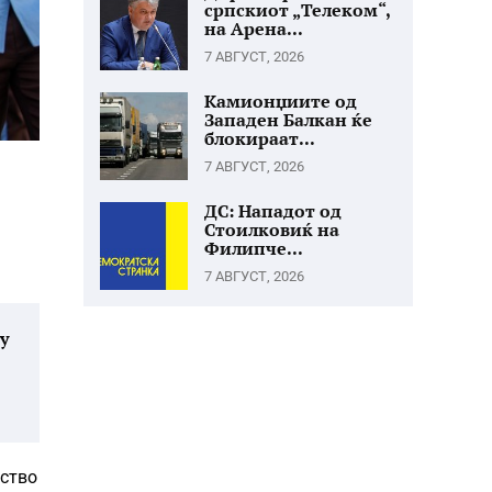
српскиот „Телеком“,
на Арена...
7 АВГУСТ, 2026
Камионџиите од
Западен Балкан ќе
блокираат...
7 АВГУСТ, 2026
ДС: Нападот од
Стоилковиќ на
Филипче...
7 АВГУСТ, 2026
у
уство