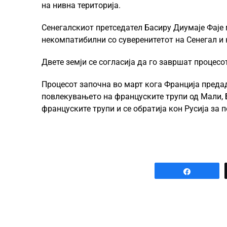
на нивна територија.
Сенегалскиот претседател Басиру Диумаје Фаје 
некомпатибилни со суверенитетот на Сенегал и 
Двете земји се согласија да го завршат процесот
Процесот започна во март кога Франција предад
повлекувањето на француските трупи од Мали, Б
француските трупи и се обратија кон Русија за
Share