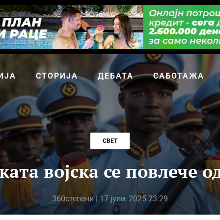
ИЈА
СТОРИЈА
ДЕБАТА
САБОТАЖА
СВЕТ
ата војска се повлече о
360степени
| 17 јули, 2025 23:29