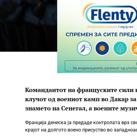
Командантот на француските сили в
клучот од воениот камп во Дакар за
знамето на Сенегал, а воените музи
Франција денеска ја предаде контролата врз сво
крајот на долгото воено присуство во западноа