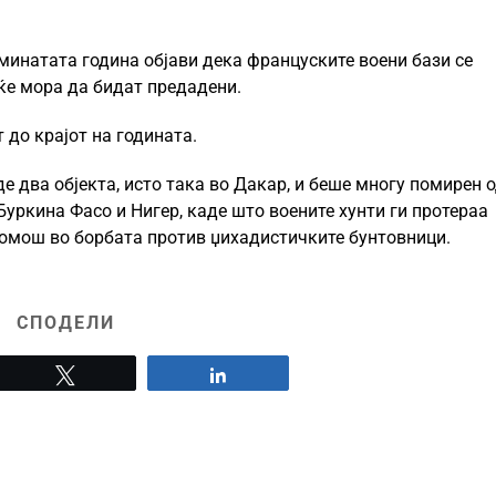
минатата година објави дека француските воени бази се
ќе мора да бидат предадени.
 до крајот на годината.
е два објекта, исто така во Дакар, и беше многу помирен 
уркина Фасо и Нигер, каде што воените хунти ги протераа
 помош во борбата против џихадистичките бунтовници.
СПОДЕЛИ
Tweet
Share