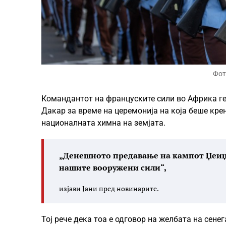
Фот
Командантот на француските сили во Африка ге
Дакар за време на церемонија на која беше крен
националната химна на земјата.
„Денешното предавање на кампот Џеиџ о
нашите вооружени сили“,
изјави Јани пред новинарите.
Тој рече дека тоа е одговор на желбата на сене