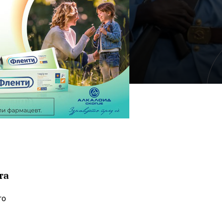
та
го