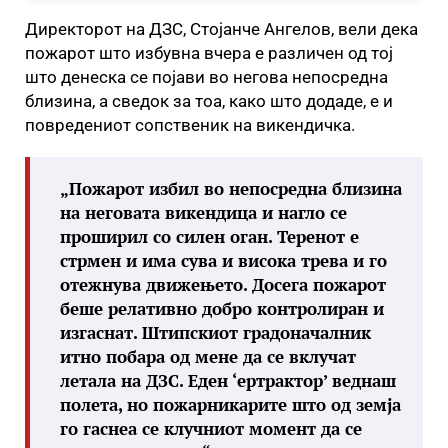
Директорот на ДЗС, Стојанче Ангелов, вели дека
пожарот што избувна вчера е различен од тој
што денеска се појави во негова непосредна
близина, а сведок за тоа, како што додаде, е и
повредениот сопственик на викендичка.
„Пожарот избил во непосредна близина
на неговата викендица и нагло се
проширил со силен оган. Теренот е
стрмен и има сува и висока трева и го
отежнува движењето. Досега пожарот
беше релативно добро контролиран и
изгаснат. Штипскиот градоначалник
итно побара од мене да се вклучат
летала на ДЗС. Еден ‘ертрактор’ веднаш
полета, но пожарникарите што од земја
го гаснеа се клучниот момент да се