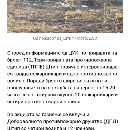
Од пожарот кај Штип / Фото: ДЗС
Според информациите од ЦУК, по пријавата на
бројот 112, Територијалната противпожарна
единица (ТППЕ) Штип првично интервенираше
со тројца пожарникари и едно противпожарно
возило. Поради брзото ширење на огнот и
влошувањето на состојбата на терен, во 15:20
часот се ангажирани вкупно 20 пожарникари и
четири противпожарни возила.
Во акцијата за гаснење се вклучи и
Доброволното противпожарно друштво (ДПД)
Штип со четири возила и 12 членови.