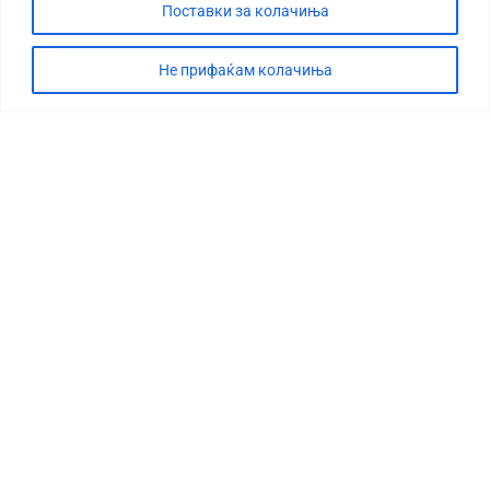
Поставки за колачиња
Не прифаќам колачиња
СТОРИЈА
ДЕБАТА
САБОТАЖА
ТИМ
КОНТАКТ