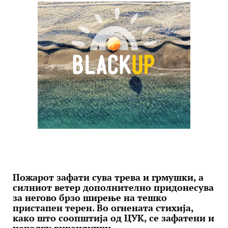
Пожарот зафати сува трева и грмушки, а
силниот ветер дополнително придонесува
за негово брзо ширење на тешко
пристапен терен. Во огнената стихија,
како што соопштија од ЦУК, се зафатени и