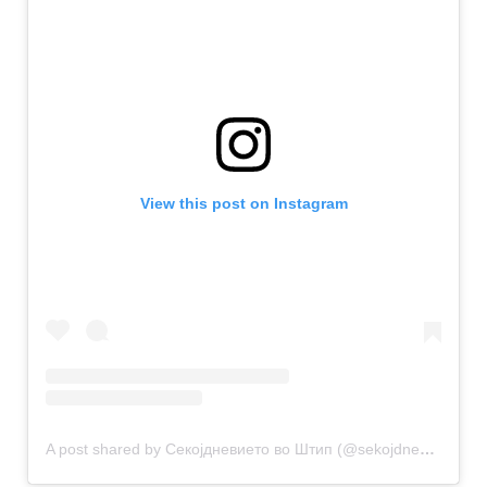
View this post on Instagram
A post shared by Секојдневието во Штип (@sekojdnevietovoshtip)