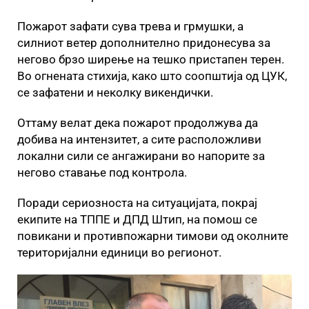
Пожарот зафати сува трева и грмушки, а
силниот ветер дополнително придонесува за
негово брзо ширење на тешко пристапен терен.
Во огнената стихија, како што соопштија од ЦУК,
се зафатени и неколку викендички.
Оттаму велат дека пожарот продолжува да
добива на интензитет, а сите расположливи
локални сили се ангажирани во напорите за
негово ставање под контрола.
Поради сериозноста на ситуацијата, покрај
екипите на ТППЕ и ДПД Штип, на помош се
повикани и противпожарни тимови од околните
територијални единици во регионот.