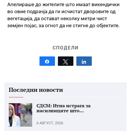
Апелираше до жителите што имаат викендички
во овие подрачја да ги исчистат дворовите од
вегетација, да остават неколку метри чист
земјен појас, за огнот да не стигне до објектите.
СПОДЕЛИ
Share
Tweet
Share
Последни новости
СДСМ: Итна истрага за
насилниците што...
6 АВГУСТ, 2026