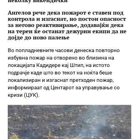
неколку викендички
Ангелов рече дека пожарот е ставен под
контрола и изгаснат, но постои опасност
за негово реактивирање, додавајќи дека
на терен ќе останат дежурни екипи да не
дојде до ново палење
Во попладневните часови денеска повторно
избувна пожар на отворено во близина на
локацијата Кадидере кај Штип, на истото
подрачје каде што во текот на ноќта беше
локализиран и изгаснат претходен пожар,
информираат од Центарот за управување со
кризи (ЦУК).