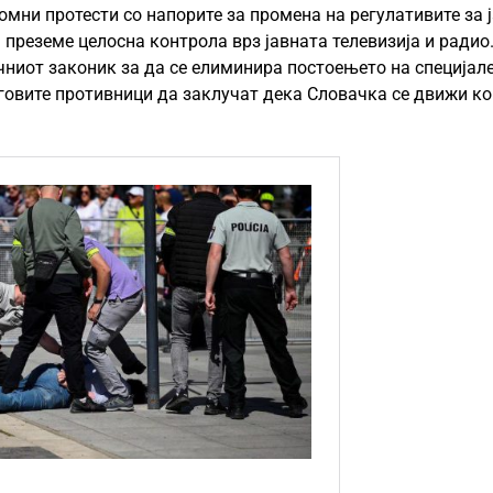
омни протести со напорите за промена на регулативите за 
реземе целосна контрола врз јавната телевизија и радио.
чниот законик за да се елиминира постоењето на специјал
еговите противници да заклучат дека Словачка се движи ко