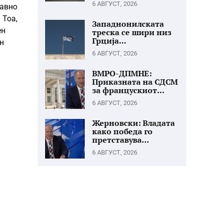
6 АВГУСТ, 2026
јавно
 Тоа,
Западнонилската
ен
треска се шири низ
Грција...
н
6 АВГУСТ, 2026
ВМРО-ДПМНЕ:
Приказната на СДСМ
за францускиот...
6 АВГУСТ, 2026
Жерновски: Владата
како победа го
претставува...
6 АВГУСТ, 2026