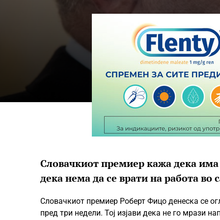
Словачкиот премиер кажа дека има 
дека нема да се врати на работа во
Словачкиот премиер Роберт Фицо денеска се огл
пред три недели. Тој изјави дека не го мрази н