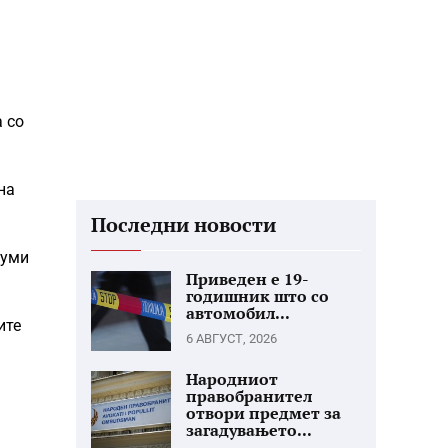
а со
на
Последни новости
шуми
Приведен е 19-
годишник што со
автомобил...
ите
6 АВГУСТ, 2026
Народниот
правобранител
отвори предмет за
загадувањето...