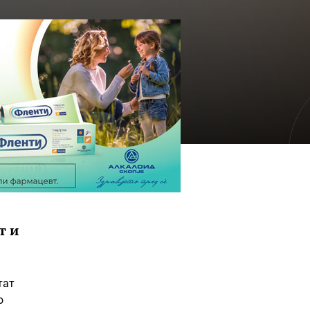
т и
тат
о