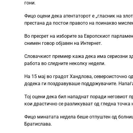
гони.
Фицо оцени дека атентаторот е „гласник на зло
престана да постои правото на поинакво мисле
Во пресрет на изборите за Европскиот парламен
снимен говор објавен на Интернет.
Словачкиот премиер кажа дека има сериозни зд
работа во следните неколку недели.
На 15 мај во градот Хандлова, североисточно о
додека ги поздравуваше поддржувачите. Напаѓа
Тој оцени дека бил нападнат поради неговиот пр
кои драстично се разликуваат од гледна точка 
Фицо минатата недела беше отпуштен од болниц
Братислава.