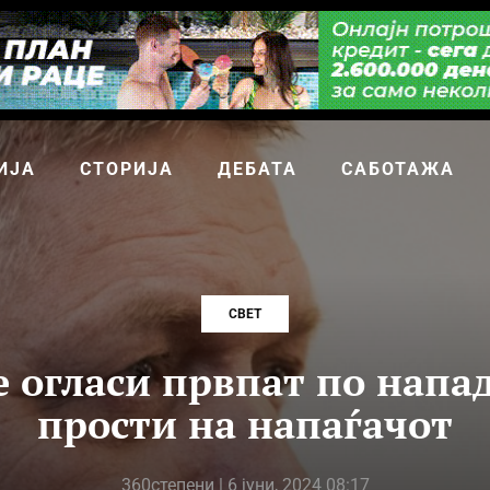
ИЈА
СТОРИЈА
ДЕБАТА
САБОТАЖА
СВЕТ
е огласи првпат по напад
прости на напаѓачот
360степени
| 6 јуни, 2024 08:17