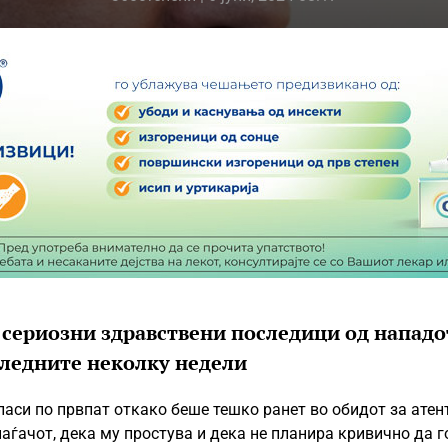
сериозни здравствени последици од нападо
 следните неколку недели
аси по првпат откако беше тешко ранет во обидот за атен
апаѓачот, дека му простува и дека не планира кривично да г