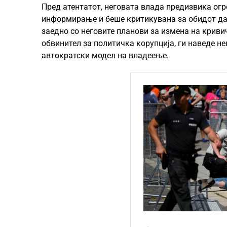
Пред атентатот, неговата влада предизвика огр
информирање и беше критикувана за обидот да п
заедно со неговите планови за измена на криви
обвинител за политичка корупција, ги наведе н
автократски модел на владеење.