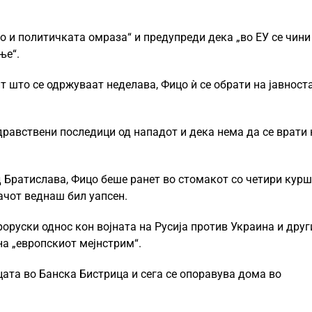
то и политичката омраза“ и предупреди дека „во ЕУ се чини
ње“.
т што се одржуваат неделава, Фицо ѝ се обрати на јавност
равствени последици од нападот и дека нема да се врати 
д Братислава, Фицо беше ранет во стомакот со четири кур
чот веднаш бил уапсен.
оруски однос кон војната на Русија против Украина и друг
на „европскиот мејнстрим“.
ата во Банска Бистрица и сега се опоравува дома во