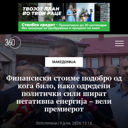
МАКЕДОНИЈА
Финансиски стоиме подобро од
кога било, иако одредени
политички сили шират
негативна енергија – вели
премиерот
360степени
| 9 јули, 2026 15:18