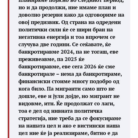
но и да продолжи, ние имаме план и
доволно резерви како да одговориме на
овој предизвик. Од страна на одредени
политички сили ќе се шири бран на
негативна енергија и тоа впрочем се
случува две години. Се сеќавате, ќе
банкротиравме 2024, па не тогаш, еве
преживеавме, па 2025 ќе
банкротиравме, еве сега 2026 ќе сме
банкротирале – нема да банкротираме,
финансиски стоиме многу подобро од
кога било. Па мигранти само што не
дошле, еве и јули дојде, но мигрант не
видовме, итн. Ќе продолжат со лаги,
тоа е дел од нивната политичка
стратегија, ние треба да се фокусираме
на нашата цел и ако е вистински наша
цел ние ќе ја реализираме, битно е да