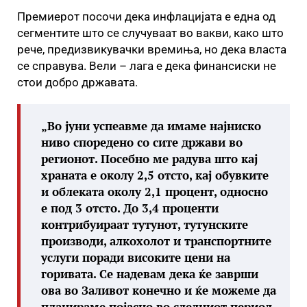
Премиерот посочи дека инфлацијата е една од
сегментите што се случуваат во вакви, како што
рече, предизвикувачки времиња, но дека власта
се справува. Вели – лага е дека финансиски не
стои добро државата.
„Во јуни успеавме да имаме најниско
ниво споредено со сите држави во
регионот. Посебно ме радува што кај
храната е околу 2,5 отсто, кај обувките
и облеката околу 2,1 процент, односно
е под 3 отсто. До 3,4 проценти
контрибуираат тутунот, тутунските
производи, алкохолот и транспортните
услуги поради високите цени на
горивата. Се надевам дека ќе заврши
ова во Заливот конечно и ќе можеме да
планираме појасно во следниот период,