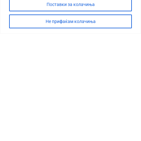
Поставки за колачиња
Не прифаќам колачиња
СТОРИЈА
ДЕБАТА
САБОТАЖА
ТИМ
КОНТАКТ