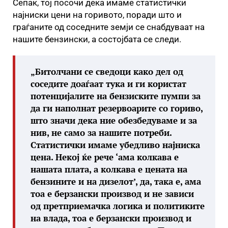
Сепак, тој посочи дека имаме статистички
најниски цени на горивото, поради што и
граѓаните од соседните земји се снабдуваат на
нашите бензински, а состојбата се следи.
„Битолчани се сведоци како дел од
соседите доаѓаат тука и ги користат
потенцијалите на бензиските пумпи за
да ги наполнат резервоарите со гориво,
што значи дека ние обезбедуваме и за
нив, не само за нашите потреби.
Статистички имаме убедливо најниска
цена. Некој ќе рече ‘ама колкава е
нашата плата, а колкава е цената на
бензините и на дизелот’, да, така е, ама
тоа е берзански производ и не зависи
од претприемачка логика и политиките
на влада, тоа е берзански производ и