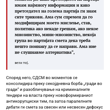
имам најмногу информации и како
претседател на голема партија ги знам
сите трикови. Ама сум спремен да го
модифицирам моето мислење, став,
политика ако некаде грешам, ако некое
мнозинство, мини-мнозинство, некоја
група во партијата смета дека треба
нешто поинаку да се направи. Ама ние
не слушнавме алтернатива“,
вели тој.
Според него, СДСМ во моментов се
консолидира преку секојдневна борба „гради во
гради“ и разобличување на криминалните
тендери на власта преку новоформираниот
антикорупциски тим, па затоа паралелните
дебати ги смета за свесен или несвесен дефокус