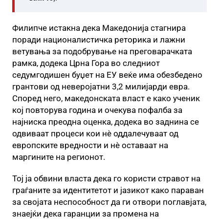
Филипче истакна дека Македонија стагнира
поради националистичка реторика и лажни
ветувања за подобрување на преговарачката
рамка, додека Црна Гора во следниот
седумгодишен буџет на ЕУ веќе има обезбедено
грантови од неверојатни 3,2 милијарди евра.
Според него, македонската власт е како ученик
кој повторува година и очекува пофалба за
најниска преодна оценка, додека во заднина се
одвиваат процеси кои нè оддалечуваат од
европските вредности и нè оставаат на
маргините на регионот.
Тој ја обвини власта дека го користи стравот на
граѓаните за идентитетот и јазикот како параван
за својата неспособност да ги отвори поглавјата,
знаејќи дека гаранции за промена на