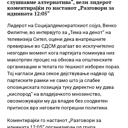
слушнавме алтернатива“, вели лидерот
коментирајќи го настанот „Разговори за
иднината 12:05“
Лидерот на Социјалдемократскиот сојуз, Венко
Филипче, во интервјуто за „Тема на денот“ на
телевизија Сител, оцени дека внатрешните
превирање во СДСМ доаѓаат во исклучително
незгоден момент кога партијата поминува низ
макотрпен процес на обнова на општинските
организации и телата по тешкиот изборен пораз.
Тој нагласи дека секое дејствување надвор од
партиските рамки не само што ја слабее
опозициската позиција туку директно му дава
„кислород“ на владејачкото мнозинство,
овозможувајќи му да владее без соодветен
притисок врз неговите погрешни политики.
Коментирајќи го настанот „Разговори за
иднината 12:05“ организиран од група