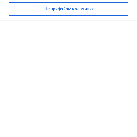
Не прифаќам колачиња
СТОРИЈА
ДЕБАТА
САБОТАЖА
ТИМ
КОНТАКТ