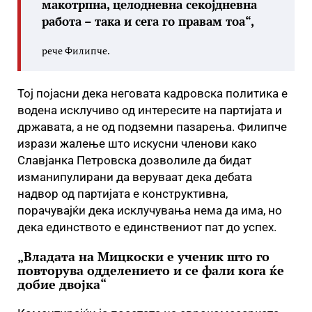
макотрпна, целодневна секојдневна
работа – така и сега го правам тоа“,
рече Филипче.
Тој појасни дека неговата кадровска политика е
водена исклучиво од интересите на партијата и
државата, а не од подземни пазарења. Филипче
изрази жалење што искусни членови како
Славјанка Петровска дозволиле да бидат
изманипулирани да веруваат дека дебата
надвор од партијата е конструктивна,
порачувајќи дека исклучувања нема да има, но
дека единството е единствениот пат до успех.
„Владата на Мицкоски е ученик што го
повторува одделението и се фали кога ќе
добие двојка“