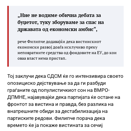
„Ние не водиме обична дебата за
буџетот, туку зборуваме за спас на
државата од економски амбис“,
рече Филипче додавајќи дека вистинскиот
економски развој доаѓа исклучиво преку
неповратните средства од фондовите на ЕУ, до кои
оваа власт нема пристап.
Тој заклучи дека СДСМ ќе го интензивира своето
опозициско дејствување за да ги разбуди
граѓаните од популистичкиот сон на ВМРО-
ДПМНЕ, најавувајќи дека партијата ќе остане на
фронтот за вистина и правда, без разлика на
внатрешните обиди за дестабилизација на
партиските редови. Филипче порача дека
времето ќе ја покаже вистината за сечиј