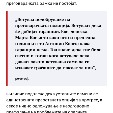
преговарачката рамка не постојат.
„Ветуваа подобрување на
преговарачката позиција. Ветуваат дека
ќе добијат гаранции. Еве, денеска
Марта Кос исто како што и пред една
година и сега Антонио Кошта кажа –
гаранции нема. Тоа значи дека тие биле
свесни и тогаш кога ветувале дека
даваат лажни ветувања само да ги
излажат граѓаните да гласаат за нив“,
рече тој.
Филипче подвлече дека уставните измени се
единствената преостаната опција за прогрес, а
секое нивно одложување е неодговорно
префрлање на проблемите на следните