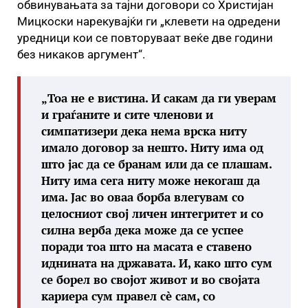
обвинувањата за тајни договори со Христијан
Мицкоски нарекувајќи ги „клевети на одредени
уредници кои се повторуваат веќе две години
без никаков аргумент“.
„Тоа не е вистина. И сакам да ги уверам
и граѓаните и сите членови и
симпатизери дека нема врска ниту
имало договор за нешто. Ниту има од
што јас да се бранам или да се плашам.
Ниту има сега ниту може некогаш да
има. Јас во оваа борба влегувам со
целосниот свој личен интегритет и со
силна верба дека може да се успее
поради тоа што на масата е ставено
иднината на државата. И, како што сум
се борел во својот живот и во својата
кариера сум правел сè сам, со