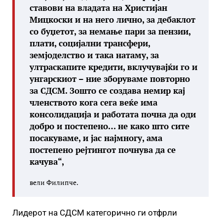
ставови на владата на Христијан
Мицкоски и на него лично, за дебаклот
со буџетот, за немање пари за пензии,
плати, социјални трансфери,
земјоделство и така натаму, за
ултраскапите кредити, вклучувајќи го и
унгарскиот – ние зборуваме повторно
за СДСМ. Зошто се создава немир кај
членството кога сега веќе има
консолидација и работата почна да оди
добро и постепено… не како што сите
посакуваме, и јас најмногу, ама
постепено рејтингот почнува да се
качува“,
вели Филипче.
Лидерот на СДСМ категорично ги отфрли