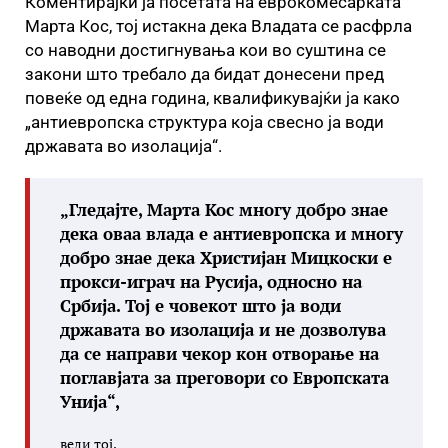
Коментирајќи ја посетата на еврокомесарката
Марта Кос, тој истакна дека Владата се расфрла
со наводни достигнувања кои во суштина се
закони што требало да бидат донесени пред
повеќе од една година, квалификувајќи ја како
„антиевропска структура која свесно ја води
државата во изолација“.
„Гледајте, Марта Кос многу добро знае
дека оваа влада е антиевропска и многу
добро знае дека Христијан Мицкоски е
прокси-играч на Русија, односно на
Србија. Тој е човекот што ја води
државата во изолација и не дозволува
да се направи чекор кон отворање на
поглавјата за преговори со Европската
Унија“,
вели тој.