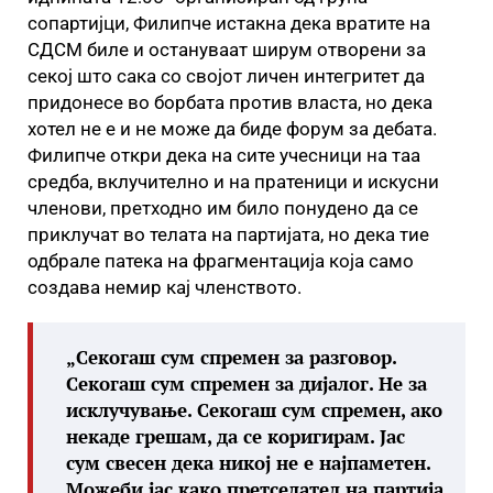
сопартијци, Филипче истакна дека вратите на
СДСМ биле и остануваат ширум отворени за
секој што сака со својот личен интегритет да
придонесе во борбата против власта, но дека
хотел не е и не може да биде форум за дебата.
Филипче откри дека на сите учесници на таа
средба, вклучително и на пратеници и искусни
членови, претходно им било понудено да се
приклучат во телата на партијата, но дека тие
одбрале патека на фрагментација која само
создава немир кај членството.
„Секогаш сум спремен за разговор.
Секогаш сум спремен за дијалог. Не за
исклучување. Секогаш сум спремен, ако
некаде грешам, да се коригирам. Јас
сум свесен дека никој не е најпаметен.
Можеби јас како претседател на партија