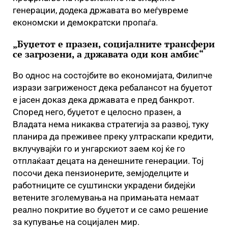
генерации, додека државата во меѓувреме
економски и демократски пропаѓа.
„Буџетот е празен, социјалните трансфери
се загрозени, а државата оди кон амбис“
Во однос на состојбите во економијата, Филипче
изрази загриженост дека ребалансот на буџетот
е јасен доказ дека државата е пред банкрот.
Според него, буџетот е целосно празен, а
Владата нема никаква стратегија за развој, туку
планира да преживее преку ултраскапи кредити,
вклучувајќи го и унгарскиот заем кој ќе го
отплаќаат децата на денешните генерации. Тој
посочи дека пензионерите, земјоделците и
работниците се суштински украдени бидејќи
ветените зголемувања на примањата немаат
реално покритие во буџетот и се само решение
за купување на социјален мир.