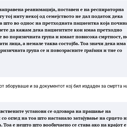
 направена реанимација, поставен е на респираторна
у тој ниту некој од семејството не дал податок дека
оа што во однос на претходната пациентка која почин
лете да кажам дека пациентите кои имаа претходно
се во поризичната група и имаат повисока смртност, н
ати лица, а немале таква состојба. Тоа значи дека има
оризичната група се и повозрасните граѓани и тие со
т зборуваше и за документот кој бил издаден за смртта н
авствените установи се одговара на прашање на
со оглед на тоа што настанало затајување на срцето и
. Тоа е нешто што вообичаено се става ако на крајот е