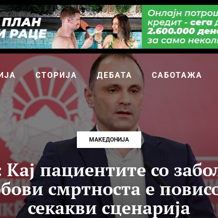
ИЈА
СТОРИЈА
ДЕБАТА
САБОТАЖА
МАКЕДОНИЈА
 Кај пациентите со забо
бови смртноста е повис
секакви сценарија