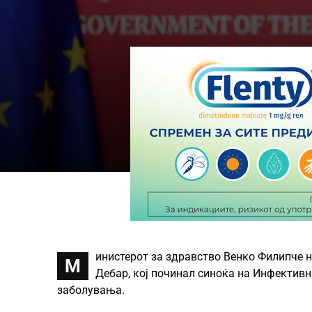
инистерот за здравство Венко Филипче 
М
Дебар, кој починал синоќа на Инфективн
заболувања.