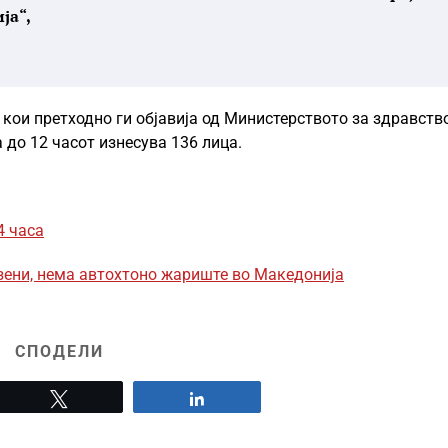
ја“,
 кои претходно ги објавија од Министерството за здравство
а до 12 часот изнесува 136 лица.
4 часа
азени, нема автохтоно жариште во Македонија
СПОДЕЛИ
Tweet
Share