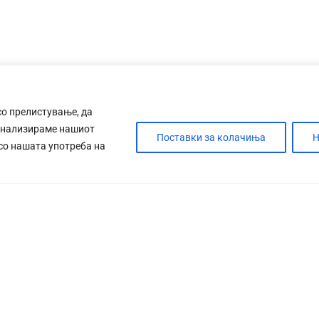
со прелистување, да
анализираме нашиот
Поставки за колачиња
Н
 со нашата употреба на
ДЕБАТА
САБОТАЖА
ТИМ
КОНТАК
УСЛОВИ ЗА ПРЕЗЕМАЊЕ
МАРКЕТИНГ
ИМП