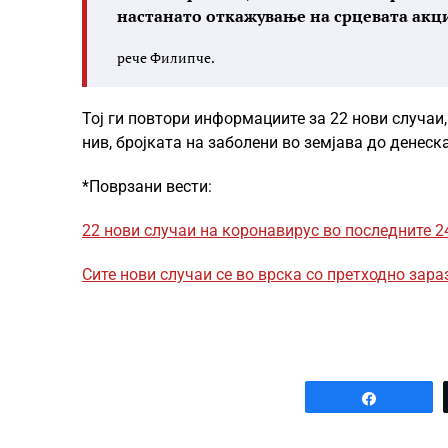
настанато откажување на срцевата акци
рече Филипче.
Тој ги повтори информациите за 22 нови случаи,
нив, бројката на заболени во земјава до денеск
*Поврзани вести:
22 нови случаи на коронавирус во последните 2
Сите нови случаи се во врска со претходно зар
Share