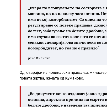
„Вчера по влошувањето на состојбата е
машина, но по неколку часа почина. Нит
има некој коморбидитет. Со оглед на т
резултираше со повеќе прашања, дозво
болест, заболување на белите дробови, 
има случаи во светот каде што се почин
секакви сценарија, ова значи дека во п
коморбидитет, но тоа не е правило“,
рече Филипче.
Одговарајќи на новинарски прашања, министеро
првата жртва, жената од Куманово.
„Во документ кој го издаваат јавно-здр
основна, директна причина на смртта и 
белите дробови, е наведена таа причина