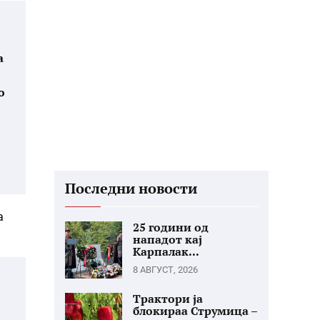
а
о
Последни новости
а
25 години од
нападот кај
Карпалак...
8 АВГУСТ, 2026
Трактори ја
блокираа Струмица –