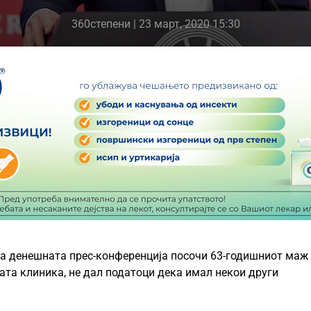
360степени
| 23 март, 2020 15:30
на денешната прес-конференција посочи 63-годишниот маж
ата клиника, не дал податоци дека имал некои други