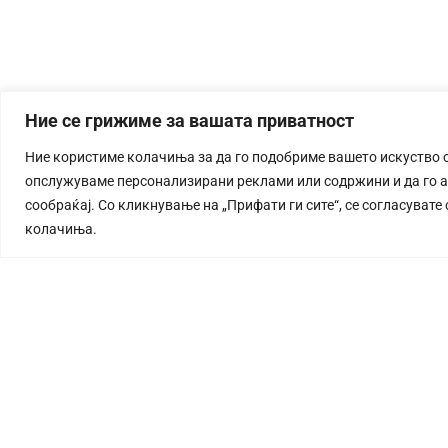
Ние се грижиме за вашата приватност
Ние користиме колачиња за да го подобриме вашето искуство 
опслужуваме персонализирани реклами или содржини и да го 
сообраќај. Со кликнување на „Прифати ги сите“, се согласувате
колачиња.
СТОРИЈА
©2026 360 степени, Сите права се задржани