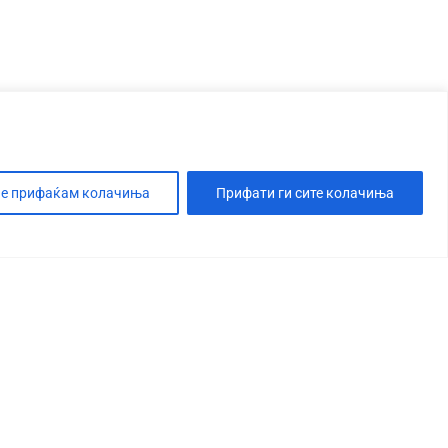
е прифаќам колачиња
Прифати ги сите колачиња
Т
РЕСУМ
ПОЛИТИКА ЗА ПРИВАТНОСТ
СВЕТ
МАКЕДОНИЈА