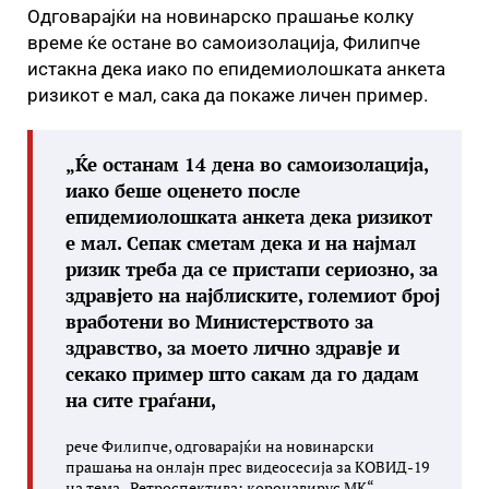
Одговарајќи на новинарско прашање колку
време ќе остане во самоизолација, Филипче
истакна дека иако по епидемиолошката анкета
ризикот е мал, сака да покаже личен пример.
„Ќе останам 14 дена во самоизолација,
иако беше оценето после
епидемиолошката анкета дека ризикот
е мал. Сепак сметам дека и на најмал
ризик треба да се пристапи сериозно, за
здравјето на најблиските, големиот број
вработени во Министерството за
здравство, за моето лично здравје и
секако пример што сакам да го дадам
на сите граѓани,
рече Филипче, одговарајќи на новинарски
прашања на онлајн прес видеосесија за КОВИД-19
на тема „Ретроспектива: коронавирус МК“.