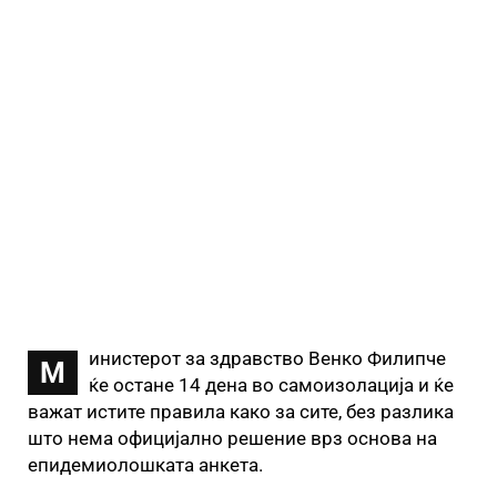
инистерот за здравство Венко Филипче
М
ќе остане 14 дена во самоизолација и ќе
важат истите правила како за сите, без разлика
што нема официјално решение врз основа на
епидемиолошката анкета.