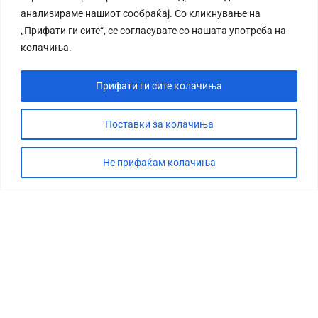
анализираме нашиот сообраќај. Со кликнување на
„Прифати ги сите“, се согласувате со нашата употреба на
колачиња.
Прифати ги сите колачиња
Поставки за колачиња
Не прифаќам колачиња
СТОРИЈА
ДЕБАТА
САБОТАЖА
ТИМ