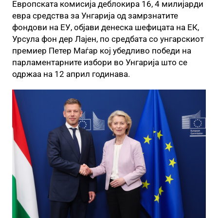
Европската комисија деблокира 16, 4 милијарди
евра средства за Унгарија од замрзнатите
фондови на ЕУ, објави денеска шефицата на ЕК,
Урсула фон дер Лајен, по средбата со унгарскиот
премиер Петер Маѓар кој убедливо победи на
парламентарните избори во Унгарија што се
одржаа на 12 април годинава.