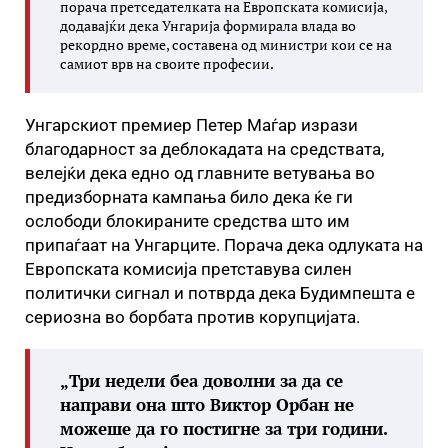
порача претседателката на Европската комисија,
додавајќи дека Унгарија формирала влада во
рекордно време, составена од министри кои се на
самиот врв на своите професии.
Унгарскиот премиер Петер Маѓар изрази
благодарност за деблокадата на средствата,
велејќи дека едно од главните ветувања во
предизборната кампања било дека ќе ги
ослободи блокираните средства што им
припаѓаат на Унгарците. Порача дека одлуката на
Европската комисија претставува силен
политички сигнал и потврда дека Будимпешта е
сериозна во борбата против корупцијата.
„Три недели беа доволни за да се
направи она што Виктор Орбан не
можеше да го постигне за три години.