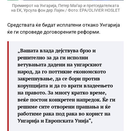
Премиерот на Унгарија, Петер Маѓар и претседателката
на EK, Урсула фон дер Лајен / Фото: EPA/OLIVIER HOSLET
Средствата ќе бидат исплатени откако Унгарија
ќе ги спроведе договорените реформи.
„Вашата влада дејствува брзо и
решително за да ги исполни
ветувањата дадени на унгарскиот
народ, да го поттикне економското
закрепнување, да се бори против
корупцијата и да го врати владеењето
на правото. За многу кратко време,
веќе постои конкретен напредок. Ќе ги
решиме сите отворени прашања и ќе
работиме рака под рака во корист на
Унгарија и Европската Унија“,