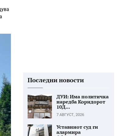
дува
а
Последни новости
ДУИ: Има политичка
наредба Коридорот
10Д...
7 АВГУСТ, 2026
Уставниот суд ги
алармира