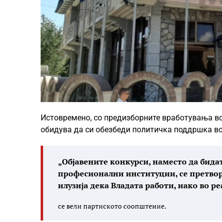
Истовремено, со предизборните вработувања во 
обидува да си обезбеди политичка поддршка во
„Објавените конкурси, наместо да бида
професионални институции, се претвор
илузија дека Владата работи, иако во ре
се вели партиското соопштение.