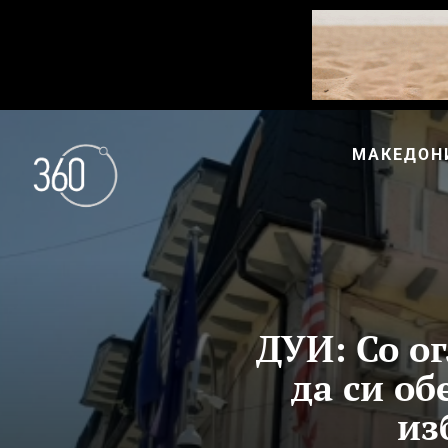
МАКЕДОН
ДУИ: Со ог
да си о
из