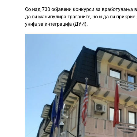
Со над 730 објавени конкурси за вработувања в
да ги манипулира граѓаните, но и да ги прикри
унија за интеграција (ДУИ).