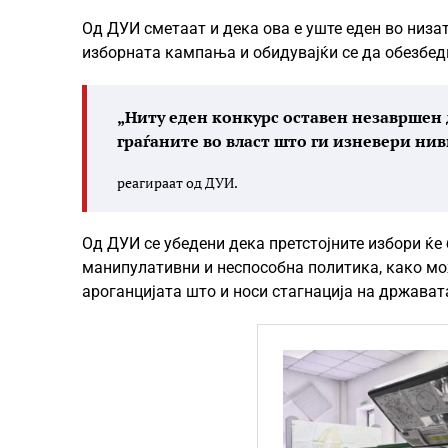
Од ДУИ сметаат и дека ова е уште еден во низат
изборната кампања и обидувајќи се да обезбед
„Ниту еден конкурс оставен незавршен 
граѓаните во власт што ги изневери нив
реагираат од ДУИ.
Од ДУИ се убедени дека претстојните избори ќе
манипулативни и неспособна политика, како мо
ароганцијата што и носи стагнација на држават