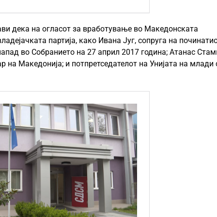
ави дека на огласот за вработување во Македонската
владејачката партија, како Ивана Југ, сопруга на починати
напад во Собранието на 27 април 2017 година; Атанас Стам
р на Македонија; и потпретседателот на Унијата на млади 