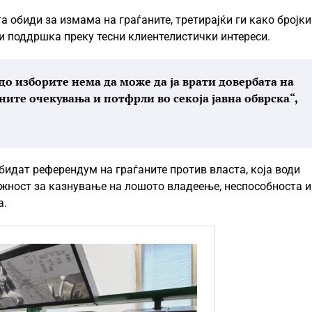
а обиди за измама на граѓаните, третирајќи ги како бројки
и поддршка преку тесни клиентелистички интереси.
до изборите нема да може да ја врати довербата на
ните очекувања и потфрли во секоја јавна обврска“,
 бидат референдум на граѓаните против власта, која води
жност за казнување на лошото владеење, неспособноста и
а.