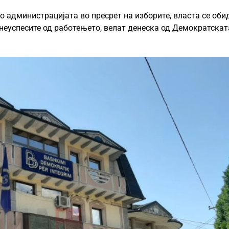
о администрацијата во пресрет на изборите, власта се оби
е неуспесите од работењето, велат денеска од Демократскат