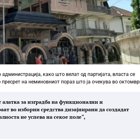
администрација, како што велат од партијата, власта се
 пресрет на неминовниот пораз што ја очекува во октомвр
т алатка за изградба на функционални и
аат во изборни средства дизајнирани да создадат
алноста не успева на секое поле“,