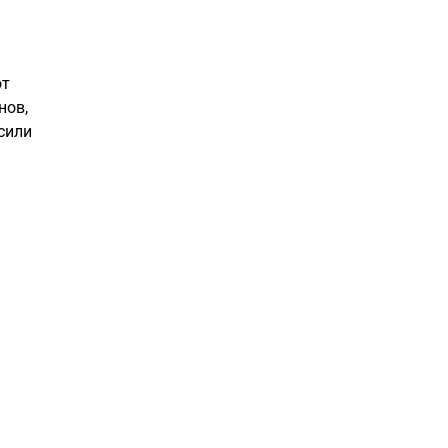
от
нов,
сили