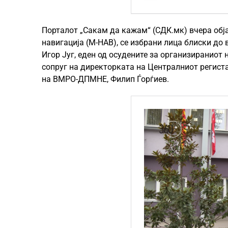
Порталот „Сакам да кажам“ (СДК.мк) вчера обј
навигација (М-НАВ), се избрани лица блиски до 
Игор Југ, еден од осудените за организираниот 
сопруг на директорката на Централниот региста
на ВМРО-ДПМНЕ, Филип Ѓорѓиев.