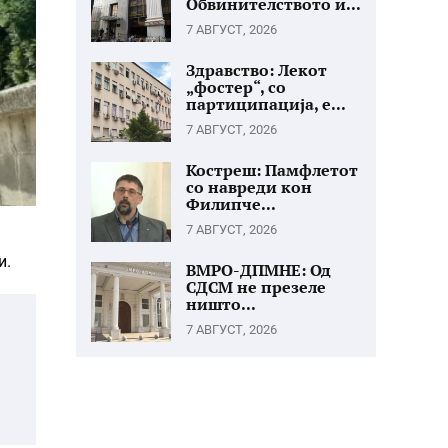
Обвинителството и...
7 АВГУСТ, 2026
Здравство: Лекот
„фостер“, со
партиципација, е...
7 АВГУСТ, 2026
Костреш: Памфлетот
со навреди кон
Филипче...
7 АВГУСТ, 2026
и.
ВМРО-ДПМНЕ: Од
СДСМ не презеле
ништо...
7 АВГУСТ, 2026