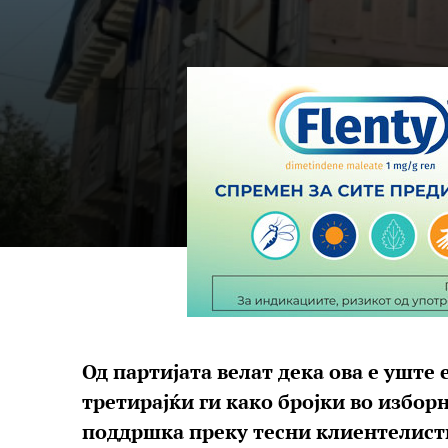
Од партијата велат дека ова е уште 
третирајќи ги како бројки во избор
поддршка преку тесни клиентелист