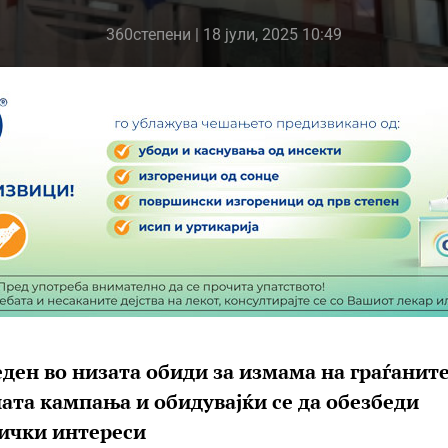
360степени
| 18 јули, 2025 10:49
еден во низата обиди за измама на граѓаните
ната кампања и обидувајќи се да обезбеди
ички интереси