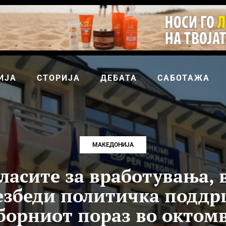
ИЈА
СТОРИЈА
ДЕБАТА
САБОТАЖА
МАКЕДОНИЈА
ласите за вработувања, 
безбеди политичка поддр
борниот пораз во октом