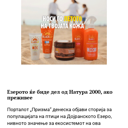
Езерото ќе биде дел од Натура 2000, ако
преживее
Порталот „Призма“ денеска објави сторија за
популацијата на птици на Дојранското Езеро,
нивното значење за екосистемот на ова