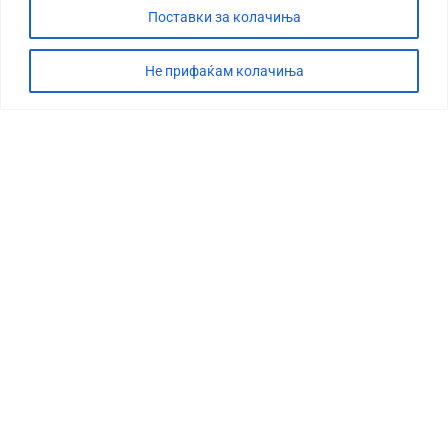
Поставки за колачиња
Не прифаќам колачиња
СТОРИЈА
ДЕБАТА
САБОТАЖА
ТИМ
КОНТАКТ