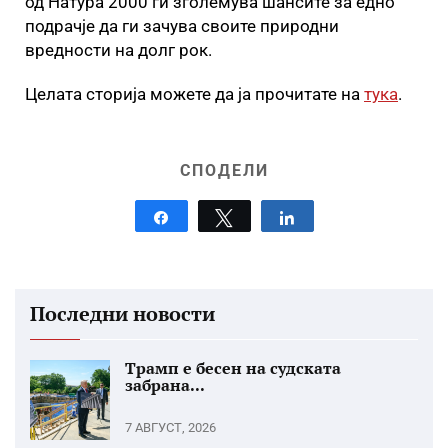
од Натура 2000 ги зголемува шансите за едно
подрачје да ги зачува своите природни
вредности на долг рок.
Целата сторија можете да ја прочитате на
тука
.
СПОДЕЛИ
Share
Tweet
Share
Последни новости
Трамп е бесен на судската
забрана...
7 АВГУСТ, 2026