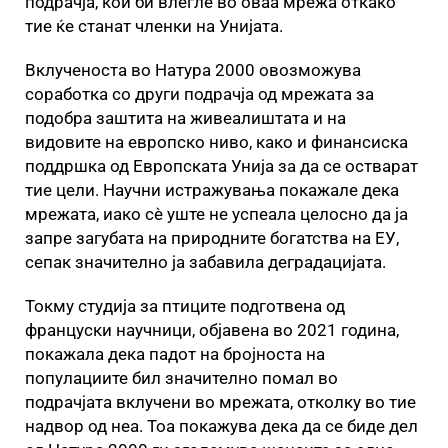
подрачја, кои би влегле во оваа мрежа откако
тие ќе станат членки на Унијата.
Вклученоста во Натура 2000 овозможува
соработка со други подрачја од мрежата за
подобра заштита на живеалиштата и на
видовите на европско ниво, како и финансиска
поддршка од Европската Унија за да се остварат
тие цели. Научни истражувања покажале дека
мрежата, иако сè уште не успеала целосно да ја
запре загубата на природните богатства на ЕУ,
сепак значително ја забавила деградацијата.
Токму студија за птиците подготвена од
француски научници, објавена во 2021 година,
покажала дека падот на бројноста на
популациите бил значително помал во
подрачјата вклучени во мрежата, отколку во тие
надвор од неа. Тоа покажува дека да се биде дел