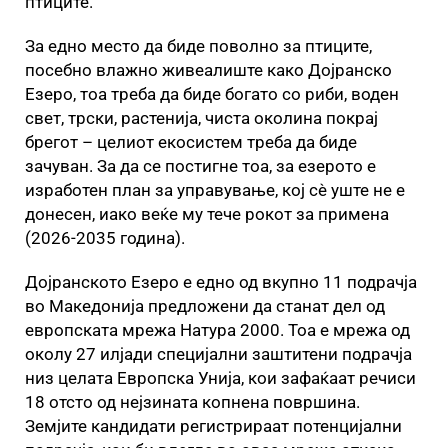
птиците.
За едно место да биде поволно за птиците,
посебно влажно живеалиште како Дојранско
Езеро, тоа треба да биде богато со риби, воден
свет, трски, растенија, чиста околина покрај
брегот – целиот екосистем треба да биде
зачуван. За да се постигне тоа, за езерото е
изработен план за управување, кој сè уште не е
донесен, иако веќе му тече рокот за примена
(2026-2035 година).
Дојранското Езеро е едно од вкупно 11 подрачја
во Македонија предложени да станат дел од
европската мрежа Натура 2000. Тоа е мрежа од
околу 27 илјади специјални заштитени подрачја
низ целата Европска Унија, кои зафаќаат речиси
18 отсто од нејзината копнена површина.
Земјите кандидати регистрираат потенцијални