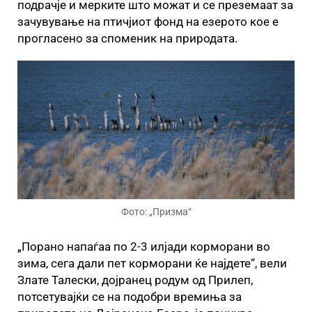
подрачје и мерките што можат и се преземаат за
зачувување на птичјиот фонд на езерото кое е
прогласено за споменик на природата.
Фото: „Призма“
„Порано напаѓаа по 2-3 илјади корморани во
зима, сега дали пет корморани ќе најдете“, вели
Злате Талески, дојранец родум од Прилеп,
потсетувајќи се на подобри времиња за