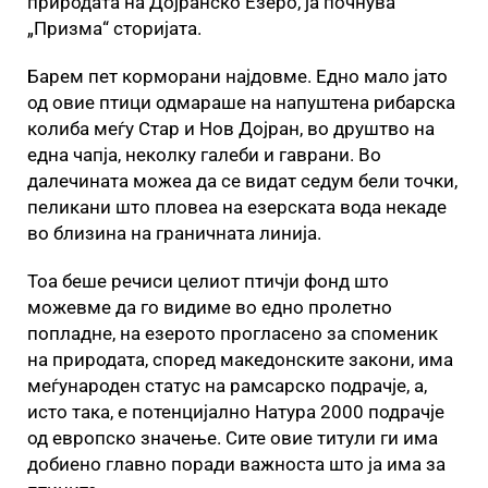
природата на Дојранско Езеро, ја почнува
„Призма“ сторијата.
Барем пет корморани најдовме. Едно мало јато
од овие птици одмaраше на напуштена рибарска
колиба меѓу Стар и Нов Дојран, во друштво на
една чапја, неколку галеби и гаврани. Во
далечината можеа да се видат седум бели точки,
пеликани што пловеа на езерската вода некаде
во близина на граничната линија.
Тоа беше речиси целиот птичји фонд што
можевме да го видиме во едно пролетно
попладне, на езерото прогласено за споменик
на природата, според македонските закони, има
меѓународен статус на рамсарско подрачје, а,
исто така, е потенцијално Натура 2000 подрачје
од европско значење. Сите овие титули ги има
добиено главно поради важноста што ја има за