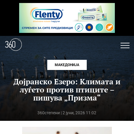
МАКЕДОНИЈА
Дојранско Езеро: Климата и
луѓето против птиците –
пишува „Призма“
360степени
| 2 јуни, 2026 11:02