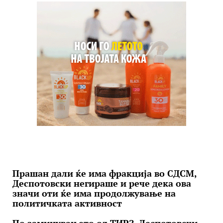
Прашан дали ќе има фракција во СДСМ,
Деспотовски негираше и рече дека ова
значи оти ќе има продолжување на
политичката активност