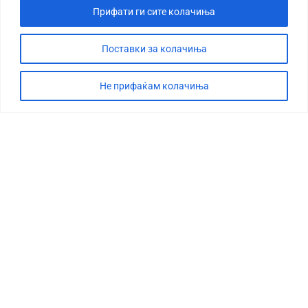
Прифати ги сите колачиња
Поставки за колачиња
Не прифаќам колачиња
СТОРИЈА
ДЕБАТА
САБОТАЖА
ТИМ
КОНТАКТ