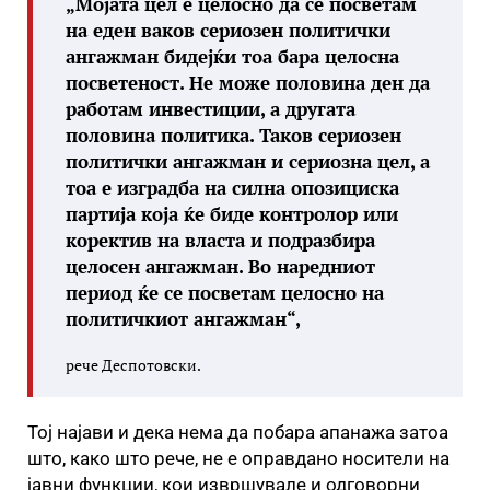
„Мојата цел е целосно да се посветам
на еден ваков сериозен политички
ангажман бидејќи тоа бара целосна
посветеност. Не може половина ден да
работам инвестиции, а другата
половина политика. Таков сериозен
политички ангажман и сериозна цел, а
тоа е изградба на силна опозициска
партија која ќе биде контролор или
коректив на власта и подразбира
целосен ангажман. Во наредниот
период ќе се посветам целосно на
политичкиот ангажман“,
рече Деспотовски.
Тој најави и дека нема да побара апанажа затоа
што, како што рече, не е оправдано носители на
јавни функции, кои извршувале и одговорни