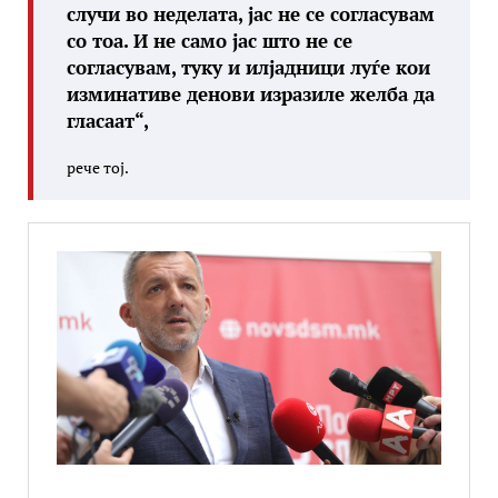
случи во неделата, јас не се согласувам
со тоа. И не само јас што не се
согласувам, туку и илјадници луѓе кои
изминативе денови изразиле желба да
гласаат“,
рече тој.