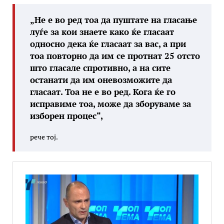
„Не е во ред тоа да пуштате на гласање
луѓе за кои знаете како ќе гласаат
односно дека ќе гласаат за вас, а при
тоа повторно да им се протнат 25 отсто
што гласале спротивно, а на сите
останати да им оневозможите да
гласаат. Тоа не е во ред. Кога ќе го
исправиме тоа, може да зборуваме за
изборен процес“,
рече тој.