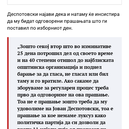
Деспотовски најави дека и натаму ќе инсистира
да му бидат одговорени прашањата што ги
поставил по изборниот ден.
„Зошто секој втор што во изминативе
25 дена потрошил дел од своето време
и на 40 степени отишол до најблиската
општинска организација и поднел
барање за да гласа, не гласал или бил
таму и го вратиле. Ако сакаме да
зборуваме за регуларен процес треба
прво да одговориме на ова прашање.
Тоа не е прашање зошто треба да му
удоволиме на Јован Деспотовски, тоа е
прашање за кое немаме луксуз како
политичка партија да си дозволи да