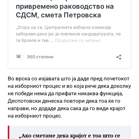
Во врска со изјавата што ја даде пред почетокот
на изборниот процес и во која рече дека доколку
не победи нема да прифати никаква функција,
Деспотовски денеска повтори дека тоа ќе го
направи, но додаде дека сака да го види крајот
на изборниот процес.
„Ако сметаме дека крајот е тоа што се