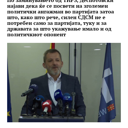
По заминувањето од ТИРЗ, Деспотовски
најави дека ќе се посвети на зголемен
политички ангажман во партијата затоа
што, како што рече, силен СДСМ не е
потребен само за партијата, туку и за
државата за што укажување имало и од
политичкиот опонент