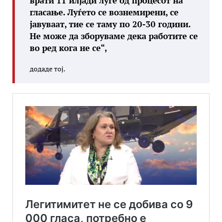
врати 11 илјади луѓе од процесот на
гласање. Луѓето се вознемирени, се
јавуваат, тие се таму по 20-30 години.
Не може да зборуваме дека работите се
во ред кога не се“,
додаде тој.