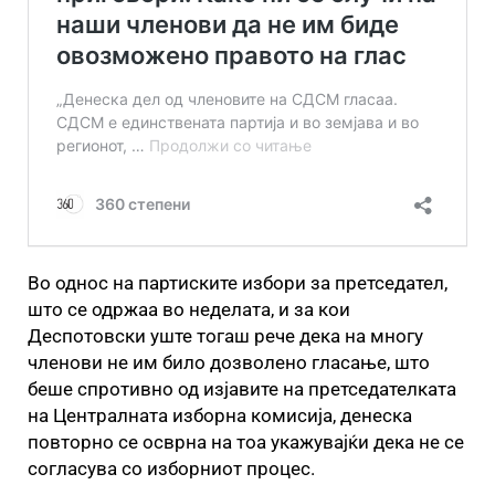
Во однос на партиските избори за претседател,
што се одржаа во неделата, и за кои
Деспотовски уште тогаш рече дека на многу
членови не им било дозволено гласање, што
беше спротивно од изјавите на претседателката
на Централната изборна комисија, денеска
повторно се осврна на тоа укажувајќи дека не се
согласува со изборниот процес.