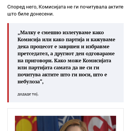
Според него, Комисијата не ги почитувала актите
што биле донесени.
„Малку е смешно излегуваме како
Комисија или како партија и кажуваме
дека процесот е завршен и избравме
претседател, а другиот ден одговараме
на приговори. Како може Комисијата
или партијата самата да не си ги
почитува актите што ги носи, што е
небулоза“,
додаде тој.