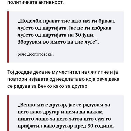
политичката активност.
„Поделби прават тие што им ги бркаат
луѓето од партијата. Јас не ги избркав
луѓето од партијата на 30 јуни.
Зборувам во името на тие луѓе“,
рече Деспотовски.
Тој додаде дека не му честитал на Филипче и ја
повтори изјавата од неделата во која рече дека
се радува за Венко како за другар.
„Венко ми е другар, јас се радувам за
него како другар и нема да кажам
ништо лошо за него затоа што сум го
прифатил како другар пред 30 години.