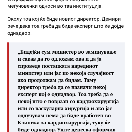
меѓучовечки односи во таа институција.
Околу тоа кој ќе биде новиот директор, Демири
рече дека тоа треба да биде експерт што ќе дојде
однадвор.
„Бидејќи сум министер во заминување
и сакав да го одложам ова и да ја
спроведе постапката наредниот
министер или јас по некоја случајност
ако продолжам да бидам. Таму
директор треба да се назначи некој
експерт кој е однадвор. Тоа треба да е
некој што е поврзан со кардиохирургија
или со васкуларна хирургија и ако јас
одлучувам нема да биде вработен во
Клиника за кардиохирургија, туку ќе
биде однадвор. Уште денеска оформив