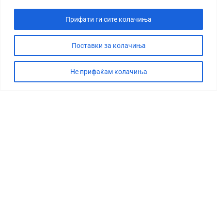
Прифати ги сите колачиња
Поставки за колачиња
Не прифаќам колачиња
СТОРИЈА
ДЕБАТА
САБОТАЖА
ТИМ