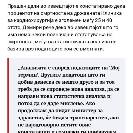
Прашан дали во извештајот е констатирано дека
процентот на смртноста на државната Клиника
за кардиохирургија е зголемен меѓу 25 и 40
отсто, Демири рече дека во извештајот што го
има нема некои позначајни отстапувања на
смртноста, меѓутоа статистичката анализа се
базира врз податоците кои се вметнати.
„Анализата е според податоците на ’Мој
термин’. Другите податоци што ги
добив денеска се нешто друго и за тоа
треба да се спроведе нова анализа, да се
направи нова статистичка анализа и
потоа да се даде мислење. Ако
продолжам да бидат министер за
здравство, ќе бидам транспарентен, ако
не најодговорно истите овие
констатации и сомнежи ги пријавувам