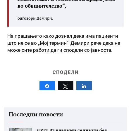
во обвинителство“,
одговори Демири.
На прашањето како дознал дека има пациенти
што не се во „Мој термин“, Демири рече дека не
може сите работи да ги сподели со јавноста.
СПОДЕЛИ
Share
Tweet
Share
Последни новости
ДУИ: 83 владини седници без