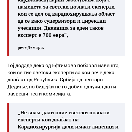
наменета за светски познати експерти
кои се дел од кардиохирушката област
да се како супервизори и директни
учесници. Дневница за еден таков
експерт е 700 евра“,
рече Демири.
Тој додаде дека од Ефтимова побарал извештај
кои се тие светски експерти за кои рече дека
доаѓаат од Република Србија од центарот
Дедиње, но бидејќи не го добил одлучил да ги
разреши неа и комисијата.
„Не знам дали овие светски познати
експерти кои доаѓаат на
Кардиохирургија дали имаат лиценци и