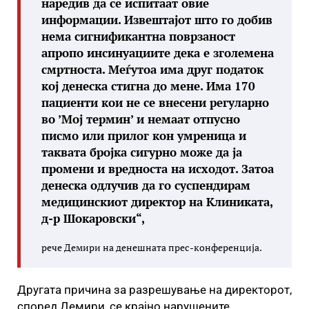
наредив да се испитаат овие
информации. Извештајот што го добив
нема сигнификантна поврзаност
апропо инсинуациите дека е зголемена
смртноста. Меѓутоа има друг податок
кој денеска стигна до мене. Има 170
пациенти кои не се внесени регуларно
во ’Мој термин’ и немаат отпусно
писмо или прилог кон умреница и
таквата бројка сигурно може да ја
промени и вредноста на исходот. Затоа
денеска одлучив да го суспендирам
медицинскиот директор на Клиниката,
д-р Шокаровски“,
рече Демири на денешната прес-конференција.
Другата причина за разрешување на директорот,
според Демири, се крајно нарушените