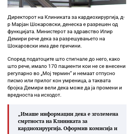
Директорот на Клиниката за кардиохирургија, д-
р Марјан Шокаровски, денеска е разрешен од
функцијата. Министерот за здравство Илир
Демири рече дека за разрешувањето на
Шокаровски има две причини.
Според податоците што стигнале до него, како
што рече, имало 170 пациенти кои не се внесени
регуларно во „Мој термин“ и немаат отпусно
писмо или прилог кон умреница, а таквата
бројка Демири вели дека може да ја промени и
вредноста на исходот.
„Имаше информации дека е зголемена
смртноста на Клиниката за
кардиохирургија. Оформив комисија и