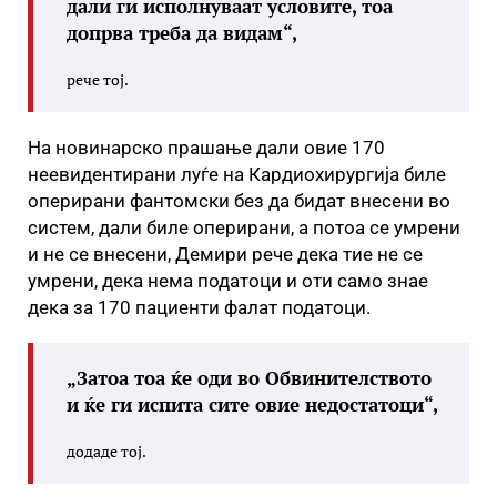
дали ги исполнуваат условите, тоа
допрва треба да видам“,
рече тој.
На новинарско прашање дали овие 170
неевидентирани луѓе на Кардиохирургија биле
оперирани фантомски без да бидат внесени во
систем, дали биле оперирани, а потоа се умрени
и не се внесени, Демири рече дека тие не се
умрени, дека нема податоци и оти само знае
дека за 170 пациенти фалат податоци.
„Затоа тоа ќе оди во Обвинителството
и ќе ги испита сите овие недостатоци“,
додаде тој.