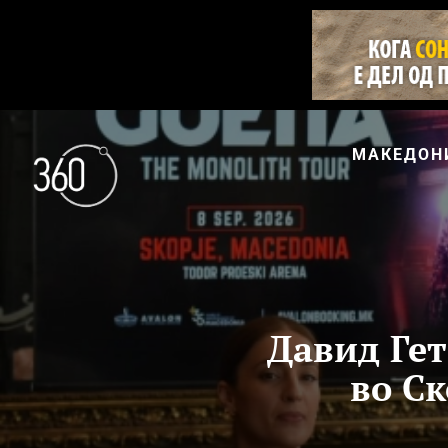
МАКЕДОН
Давид Гет
во Ск