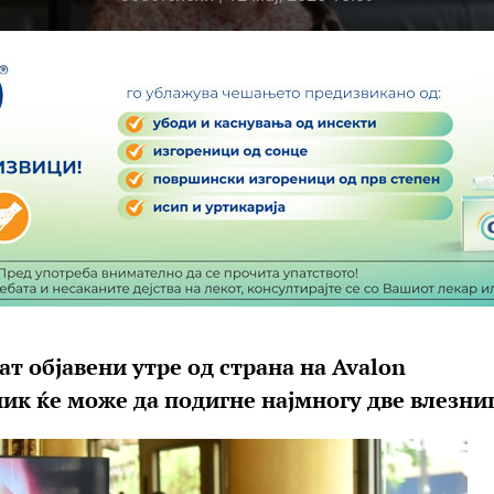
т објавени утре од страна на Avalon
сник ќе може да подигне најмногу две влезни