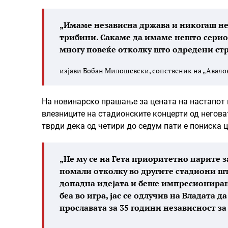
„Имаме независна држава и никогаш не
трибини. Сакаме да имаме нешто сериоз
многу повеќе отколку што одредени стр
изјави Бобан Милошевски, сопственик на „Авало
На новинарско прашање за цената на настапот на
влезниците на стадионските концерти од неговата
тврди дека од четири до седум пати е пониска це
„Не му се на Гета приоритетно парите з
помали отколку во другите стадиони што
допадна идејата и беше импресиониран
беа во игра, јас се одлучив на Владата 
прославата за 35 години независност за