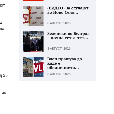
иот
(ВИДЕО) За случајот
во Ново Село...
та
8 АВГУСТ, 2026
ана
Зеленски во Белград
– почна тет-а-тет...
e
8 АВГУСТ, 2026
Влен прашува до
каде е
обвинението...
8 АВГУСТ, 2026
д 35
сник