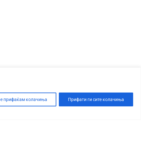
е прифаќам колачиња
Прифати ги сите колачиња
Т