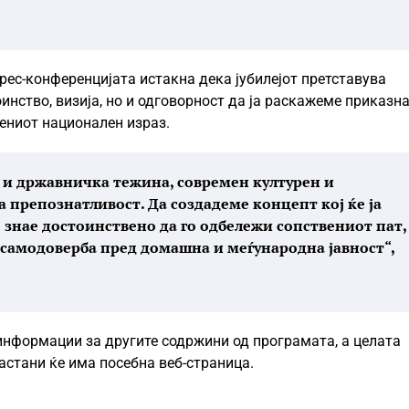
рес-конференцијата истакна дека јубилејот претставува
оинство, визија, но и одговорност да ја раскажеме приказн
ениот национален израз.
 и државничка тежина, современ културен и
 препознатливост. Да создадеме концепт кој ќе ја
знае достоинствено да го одбележи сопствениот пат,
а самодоверба пред домашна и меѓународна јавност“,
информации за другите содржини од програмата, а целата
астани ќе има посебна веб-страница.