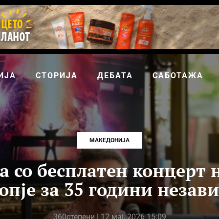
ИЈА
СТОРИЈА
ДЕБАТА
САБОТАЖА
МАКЕДОНИЈА
а со бесплатен концерт 
опје за 35 години незав
360степени
| 12 мај, 2026 15:09