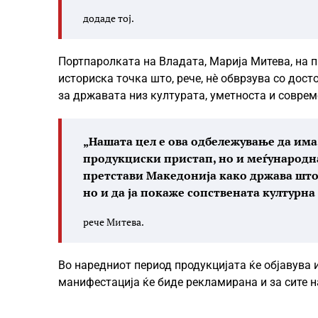
додаде тој.
Портпаролката на Владата, Марија Митева, на п
историска точка што, рече, нè обврзува со дост
за државата низ културата, уметноста и соврем
„Нашата цел е ова одбележување да има
продукциски пристап, но и меѓународна
претстави Македонија како држава што 
но и да ја покаже сопствената културн
рече Митева.
Во наредниот период продукцијата ќе објавува 
манифестација ќе биде рекламирана и за сите н