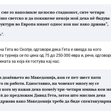
 сме го наполниле целосно стадионот, сите четири
но светско и да покажеме некоја моќ дека нè бидува 
уктури во Европа имаат однос кон нас како држава“,
н“.
 Гета во Скопје, одговори дека Гета е ѕвезда за кого
 турнеја се по цена од 75 до 250-300 евра и, рече, одговор
ната за која ќе гостува кај нас.
а доаѓањето во Македонија, кои се пет-шест пати
 ги работи. Едноставно, на човекот многу му се
 кога му кажав дека помеѓу три-четири имиња кои м
да ѝ до предложам Давид Гета, затоа што мислам дека
 држава како Македонија треба да биде спектакуларна