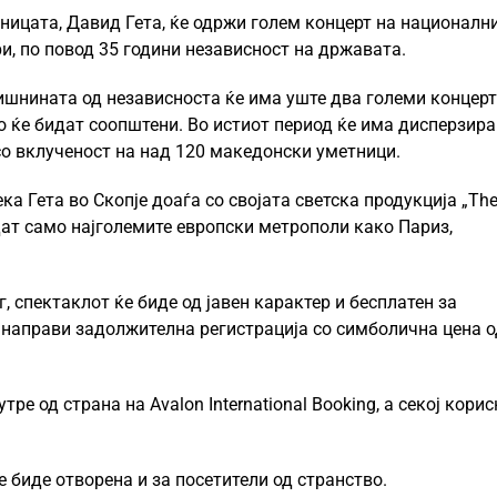
ницата, Давид Гета, ќе одржи голем концерт на националн
и, по повод 35 години независност на државата.
дишнината од независноста ќе има уште два големи концер
но ќе бидат соопштени. Во истиот период ќе има дисперзир
со вклученост на над 120 македонски уметници.
а Гета во Скопје доаѓа со својата светска продукција „Th
идат само најголемите европски метрополи како Париз,
, спектаклот ќе биде од јавен карактер и бесплатен за
се направи задолжителна регистрација со симболична цена о
е од страна на Avalon International Booking, а секој кори
е биде отворена и за посетители од странство.