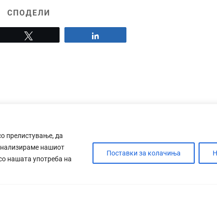
СПОДЕЛИ
Tweet
Share
со прелистување, да
анализираме нашиот
Поставки за колачиња
Н
 со нашата употреба на
ДЕБАТА
САБОТАЖА
ТИМ
КОНТАК