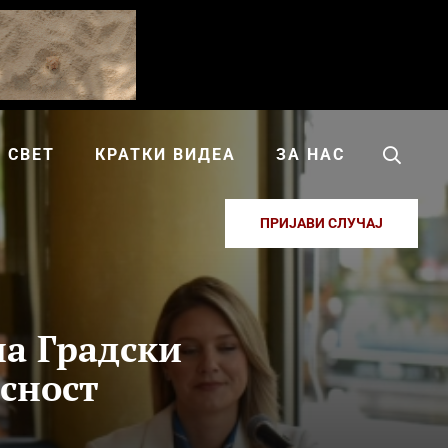
СВЕТ
КРАТКИ ВИДЕА
ЗА НАС
ПРИЈАВИ СЛУЧАЈ
на Градски
исност