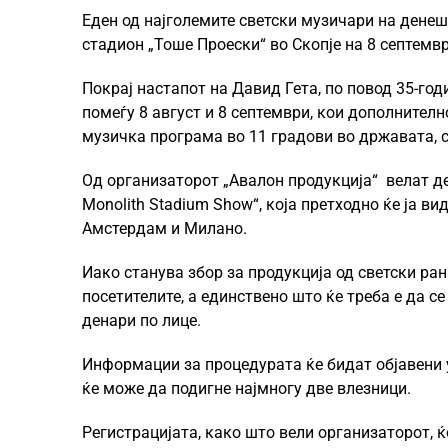
Еден од најголемите светски музичари на денеш
стадион „Тоше Проески“ во Скопје на 8 септемвр
Покрај настапот на Давид Гета, по повод 35-го
помеѓу 8 август и 8 септември, кои дополнител
музичка програма во 11 градови во државата, 
Од организаторот „Авалон продукција“ велат дек
Monolith Stadium Show“, која претходно ќе ја в
Амстердам и Милано.
Иако станува збор за продукција од светски ранг
посетителите, а единствено што ќе треба е да 
денари по лице.
Информации за процедурата ќе бидат објавени утр
ќе може да подигне најмногу две влезници.
Регистрацијата, како што вели организаторот, ќ