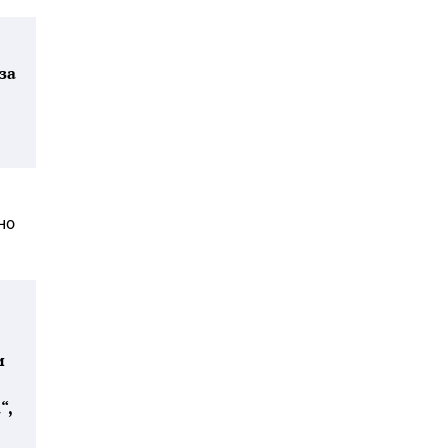
за
но
и
“,