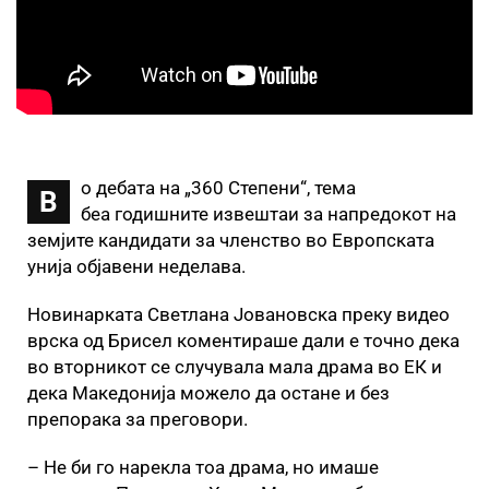
о дебата на „360 Степени“, тема
В
беа годишните извештаи за напредокот на
земјите кандидати за членство во Европската
унија објавени неделава.
Новинарката Светлана Јовановска преку видео
врска од Брисел коментираше дали е точно дека
во вторникот се случувала мала драма во ЕК и
дека Македонија можело да остане и без
препорака за преговори.
– Не би го нарекла тоа драма, но имаше