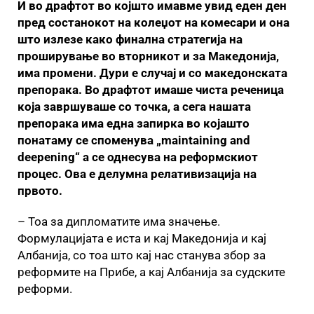
И во драфтот во којшто имавме увид еден ден
пред состанокот на колеџот на комесари и она
што излезе како финална стратегија на
проширување во вторникот и за Македонија,
има промени. Дури е случај и со македонската
препорака. Во драфтот имаше чиста реченица
која завршуваше со точка, а сега нашата
препорака има една запирка во којашто
понатаму се споменува „maintaining and
deepening“ а се однесува на реформскиот
процес. Ова е делумна релативизација на
првото.
– Тоа за дипломатите има значење.
Формулацијата е иста и кај Македонија и кај
Албанија, со тоа што кај нас станува збор за
реформите на Прибе, а кај Албанија за судските
реформи.