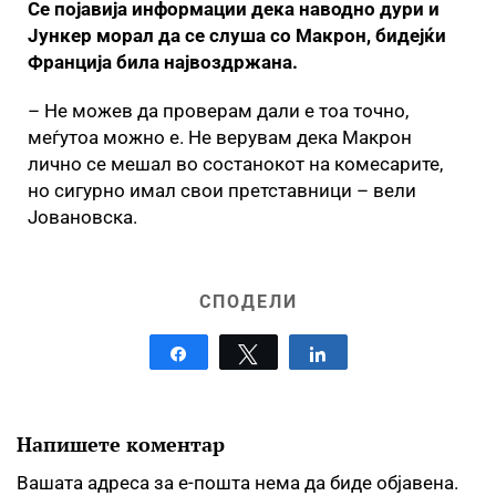
Се појавија информации дека наводно дури и
Јункер морал да се слуша со Макрон, бидејќи
Франција била највоздржана.
– Не можев да проверам дали е тоа точно,
меѓутоа можно е. Не верувам дека Макрон
лично се мешал во состанокот на комесарите,
но сигурно имал свои претставници – вели
Јовановска.
СПОДЕЛИ
Share
Tweet
Share
Напишете коментар
Вашата адреса за е-пошта нема да биде објавена.