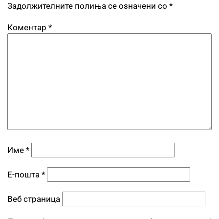
Задолжителните полиња се означени со
*
Коментар
*
Име
*
Е-пошта
*
Веб страница