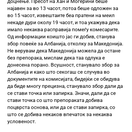
доцнење. Пресот на Хан и Могерини беше
најавен за во 13 часот, потоа беше одложен за
во 15 часот, извештаите беа пратени на меил
некаде дури околу 19 часот, и тоа укажува дека
имало некаква расправија помеѓу комесарите.
Од информации коишто јас ги добив, станува
збор повеќе за Албанија, отколку за Македонија.
Не верувам дека Македонија можела да остане
без препорака, мислам дека таа одлука е
донесена порано. Всушност, станувало збор за
Албанија и како што секогаш се случува во
документите на комисијата, бидејќи се обидува
да биде многу прецизна, станувало збор дали да
се стави точка или запирка. Значи, дали да се
стави точка со што препораката добива
поцврста основа, или да се стави запирка, со
што се добива некаков впечаток за некаква
условеност.