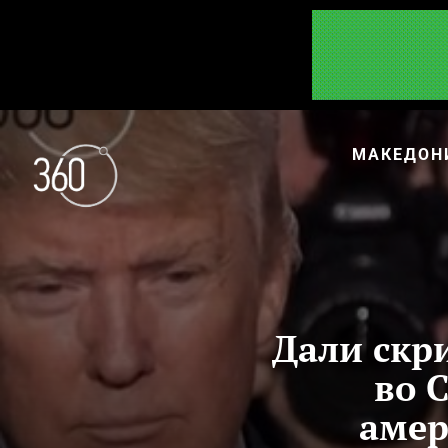
МАКЕДОН
Дали скр
во 
амер