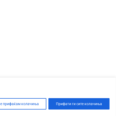
е прифаќам колачиња
Прифати ги сите колачиња