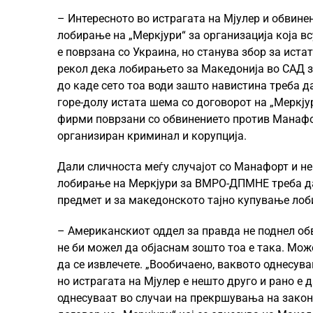
– Интересното во истрагата на Мјулер и обвине
лобирање на „Меркјури“ за организација која вс
е поврзана со Украина, но станува збор за иста
рекол дека лобирањето за Македонија во САД з
до каде сето тоа води зашто навистина треба д
горе-долу истата шема со договорот на „Меркју
фирми поврзани со обвинението против Манафо
организиран криминал и корупција.
Дали сличноста меѓу случајот со Манафорт и не
лобирање на Меркјури за ВМРО-ДПМНЕ треба да
предмет и за македонското тајно купување лоб
– Американскиот оддел за правда не поднел об
не би можел да објаснам зошто тоа е така. Мо
да се извлечете. „Вообичаено, ваквото однесув
но истрагата на Мјулер е нешто друго и рано е 
однесуваат во случаи на прекршувања на закони