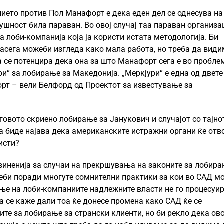
нието против Пол Манафорт е дека еден дел се однесува на
ушност била параван. Во овој случај таа параван организа
та лоби-компанија која ја користи истата методологија. Би
асега можеби изгледа како мала работа, но треба да види
а се потенцира дека она за што Манафорт сега е во пробле
ри“ за лобирање за Македонија. „Меркјури“ е една од двете
рт – вели Белфорд од Проектот за известување за
говото скриено лобирање за Јанукович и случајот со тајно
 биде најава дека американските истражни органи ќе отв
исти?
виненија за случаи на прекршувања на законите за лобира
жеби поради многуте сомнителни практики за кои во САД м
ање на лоби-компаниите надлежните власти не го процесуир
да се каже дали тоа ќе донесе промена како САД ќе се
те за лобирање за странски клиенти, но би рекло дека ово