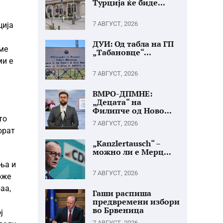
Турција ќе биде...
7 АВГУСТ, 2026
ција
ДУИ: Од табла на ГП
ме
„Табановце“...
ми е
7 АВГУСТ, 2026
ВМРО-ДПМНЕ:
„Децата“ на
Филипче од Ново...
то
7 АВГУСТ, 2026
орат
„Kanzlertausch“ –
можно ли е Мерц...
ња и
7 АВГУСТ, 2026
оже
аа,
Гаши распиша
предвремени избори
во Брвеница
ј
7 АВГУСТ, 2026