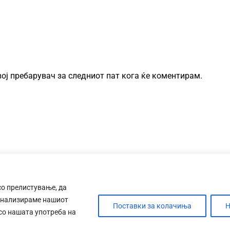
овој пребарувач за следниот пат кога ќе коментирам.
со прелистување, да
анализираме нашиот
Поставки за колачиња
Н
 со нашата употреба на