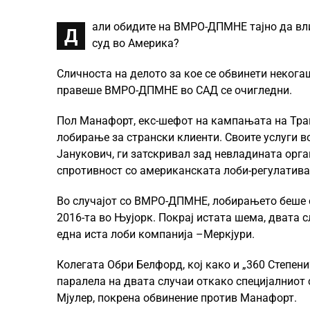
али обидите на ВМРО-ДПМНЕ тајно да вли
Д
суд во Америка?
Сличноста на делото за кое се обвинети некога
правеше ВМРО-ДПМНЕ во САД се очигледни.
Пол Манафорт, екс-шефот на кампањата на Трам
лобирање за странски клиенти. Своите услуги в
Јанукович, ги затскривал зад невладината орга
спротивност со американската лоби-регулатива
Во случајот со ВМРО-ДПМНЕ, лобирањето беше 
2016-та во Њујорк. Покрај истата шема, двата 
една иста лоби компанија –Меркјури.
Колегата Обри Белфорд, кој како и „360 Степени
паралела на двата случаи откако специјалниот
Мјулер, покрена обвинение против Манафорт.