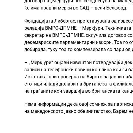
договор на „Меркјури“ кој се однесува на Маке
ќе има правни мерки во САД – вели Белфорд.
Фондацијата Либертас, претставувана од извесе
релација ВМРО-ДПМНЕ – Меркјури. Техничката вл
секретар на ВМРО-ДПМНЕ, склучила договор со 
декемвриските парламентарни избори. Тоа го 
лобирала, туку тоа го компензирала со пари од
– „Меркјури“ објави извештаи потврдувајќи дек
записи на телефонски повици кон лица кои ги ба
Исто така, при проверка на бирото за јавни на
стотици илјади долари на британската филијала
на граѓаните кои завршија во британската канц
Нема информации дека овој сомнеж за партиски
на македонското јавно обвинителство. Барем не