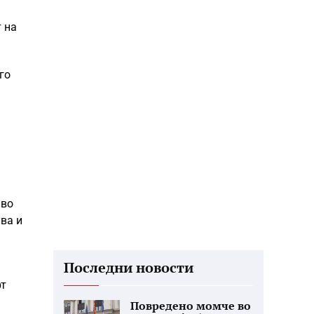
 на
го
 во
ва и
Последни новости
рт
Повредено момче во