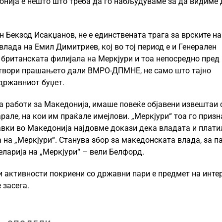
донија е нешто што треба да го набљудуваме за да видиме
н Бекзод Исакџанов, не е единствената трага за врските на
ада на Емил Димитриев, кој во тој период е и Генерален
британската филијала на Меркјури и тоа непосредно пред
отвори прашањето дали ВМРО-ДПМНЕ, не само што тајно
 државниот буџет.
а работи за Македонија, имаше повеќе објавени извештаи 
рале, на кои им праќале имејлови. „Меркјури“ тоа го призн
бавки во Македонија најдовме докази дека владата и плати
 на „Меркјури“. Станува збор за македонската влада, за п
еларија на „Меркјури“ – вели Белфорд.
 активности покриени со државни пари е предмет на инте
 засега.