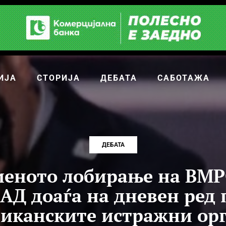
ИЈА
СТОРИЈА
ДЕБАТА
САБОТАЖА
ДЕБАТА
иеното лобирање на В
САД доаѓа на дневен ред 
иканските истражни ор