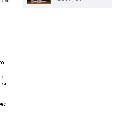
 дали
со
а.
ла
ари
рес