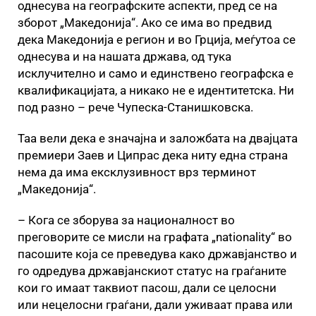
однесува на географските аспекти, пред се на
зборот „Македонија“. Ако се има во предвид
дека Македонија е регион и во Грција, меѓутоа се
однесува и на нашата држава, од тука
исклучително и само и единствено географска е
квалификацијата, а никако не е идентитетска. Ни
под разно – рече Чупеска-Станишковска.
Таа вели дека е значајна и заложбата на двајцата
премиери Заев и Ципрас дека ниту една страна
нема да има ексклузивност врз терминот
„Македонија“.
– Кога се зборува за националност во
преговорите се мисли на графата „nationality“ во
пасошите која се преведува како државјанство и
го одредува државјанскиот статус на граѓаните
кои го имаат таквиот пасош, дали се целосни
или нецелосни граѓани, дали уживаат права или