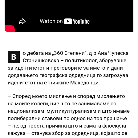
о дебата на „360 Степени“, д-р Ана Чупеска-
В
Станишковска – политиколог, зборуваше
за идентитетот и преговорите за името и дали
додавањето географска одредница го загрозува
иденитетот на етничките Македонци.
– Според моето мислење и според мислењето
на моите колеги, ние што се занимаваме со
национализам, мултикултурализам и што имаме
полиберални ставови по однос на тоа прашање
– не, од проста причина што и самата флоскула
кажува – станува збор за одредница, којашто се