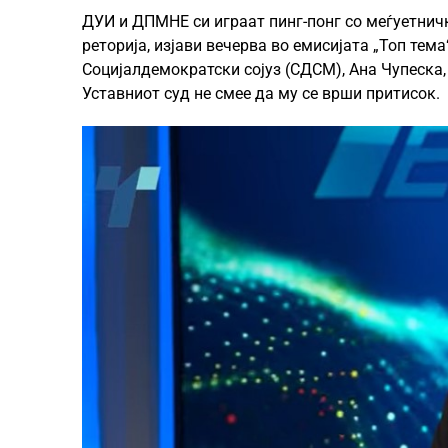
ДУИ и ДПМНЕ си играат пинг-понг со меѓуетнич
реторија, изјави вечерва во емисијата „Топ тем
Социјалдемократски сојуз (СДСМ), Ана Чупеска,
Уставниот суд не смее да му се врши притисок.