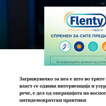
Загрижувачко за неа е што во трите
власт се одвива интервенција и узу
рече, е дел од операцијата на восп
антидемократски практики