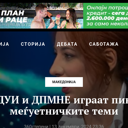
ИЈА
СТОРИЈА
ДЕБАТА
САБОТАЖА
МАКЕДОНИЈА
 ДУИ и ДПМНЕ играат пин
меѓуетничките теми
360степени
| 13 декември, 2024 23:36