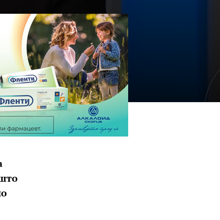
а
 што
но