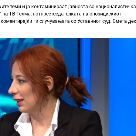
ките теми и ја контаминираат јавноста со националистичка
а“ на ТВ Телма, потпреетседателката на опозицискиот
 коментирајќи ги случувањата со Уставниот суд. Смета дек