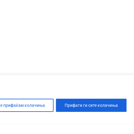
е прифаќам колачиња
Прифати ги сите колачиња
Т