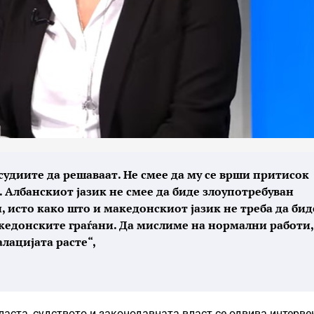
 судиите да решаваат. Не смее да му се врши притисок
а. Албанскиот јазик не смее да биде злоупотребуван
, исто како што и македонскиот јазик не треба да бид
кедонските граѓани. Да мислиме на нормални работи,
лацијата расте“,
ласта, судството и законодавната власт се одвива интерве