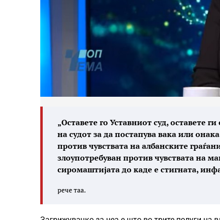
„Оставете го Уставниот суд, оставете ги
на судот за да постапува вака или онак
против чувствата на албанските граѓани
злоупотребуван против чувствата на ма
сиромаштијата до каде е стигната, инфа
рече таа.
Загрижувачко за неа е што во трите полуги на в