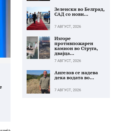
Зеленски во Белград,
САД со нови...
7 АВГУСТ, 2026
Изгоре
противпожарен
камион во Струга,
двајца...
7 АВГУСТ, 2026
Ангелов се надева
дека водата во...
е
7 АВГУСТ, 2026
нција