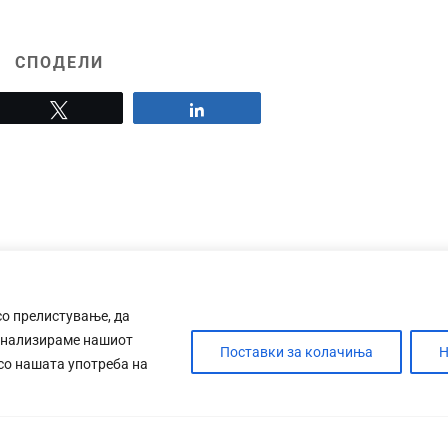
СПОДЕЛИ
Tweet
Share
со прелистување, да
анализираме нашиот
Поставки за колачиња
Н
 со нашата употреба на
ДЕБАТА
САБОТАЖА
ТИМ
КОНТАК