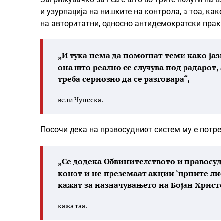
и узурпација на нишките на контрола, а тоа, ка
на авторитатни, односно антидемократски прак
„И тука нема да помогнат теми како јаз
она што реално се случува под радарот, 
треба сериозно да се разговара“,
вели Чупеска.
Посочи дека на правосудниот систем му е потр
„Се додека Обвинителството и правосуд
конот и не преземаат акции ‘црните ли
кажат за назначувањето на Бојан Христ
кажа таа.