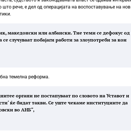
ко што рече, е дел од операцијата на воспоставување на нов
тики.
ик, македонски или албански. Тие теми се дефокус од
а се случуваат побајаги работи за злоупотреби за кои
ебна темелна реформа.
нитее органи не постапуваат по словото на Уставот и
сти‘ ќе бидат такви. Се уште чекаме институциите да
овски во АНБ“,