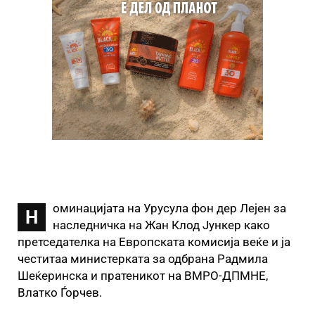
оминацијата на Урусула фон дер Лејен за
Н
наследничка на Жан Клод Јункер како
претседателка на Европската комисија веќе и ја
честитаа министерката за одбрана Радмила
Шеќеринска и пратеникот на ВМРО-ДПМНЕ,
Влатко Ѓорчев.