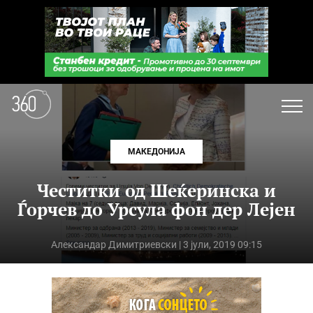
МАКЕДОНИЈА
Честитки од Шеќеринска и
Ѓорчев до Урсула фон дер Лејен
Александар Димитриевски
| 3 јули, 2019 09:15