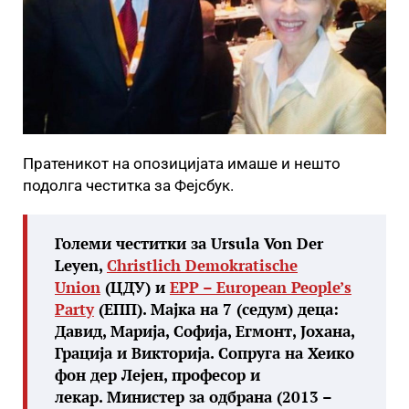
Пратеникот на опозицијата имаше и нешто
подолга честитка за Фејсбук.
Големи честитки за Ursula Von Der
Leyen,
Christlich Demokratische
Union
(ЦДУ) и
EPP – European People’s
Party
(ЕПП). Мајка на 7 (седум) деца:
Давид, Марија, Софија, Егмонт, Јохана,
Грација и Викторија. Сопруга на Хеико
фон дер Лејен, професор и
лекар. Министер за одбрана (2013 –