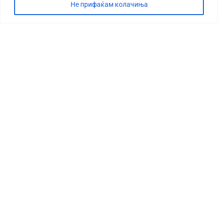
Не прифаќам колачиња
СТОРИЈА
ДЕБАТА
САБОТАЖА
ТИМ
КОНТАКТ
©2026 360 степени, Сите права се задржани
УСЛОВИ ЗА ПРЕЗЕМАЊЕ
МАРКЕТИНГ
ИМПРЕСУМ