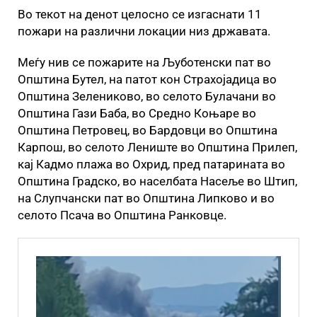
Во текот на денот целосно се изгаснати 11
пожари на различни локации низ државата.
Меѓу нив се пожарите на Љуботенски пат во
Општина Бутел, на патот кон Страхојадица во
Општина Зелениково, во селото Булачани во
Општина Гази Баба, во Средно Коњаре во
Општина Петровец, во Бардовци во Општина
Карпош, во селото Лениште во Општина Прилеп,
кај Кадмо плажа во Охрид, пред патарината во
Општина Градско, во населбата Насеље во Штип,
на Слупчански пат во Општина Липково и во
селото Псача во Општина Ранковце.