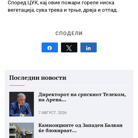
Според ЦУК, кај овие пожари гореле ниска
вегетација, сува трева и трње, дрвја и отпад.
СПОДЕЛИ
Share
Tweet
Share
Последни новости
Директорот на српскиот Телеком,
на Арена...
7 АВГУСТ, 2026
Камионџиите од Западен Балкан
ќе блокираат...