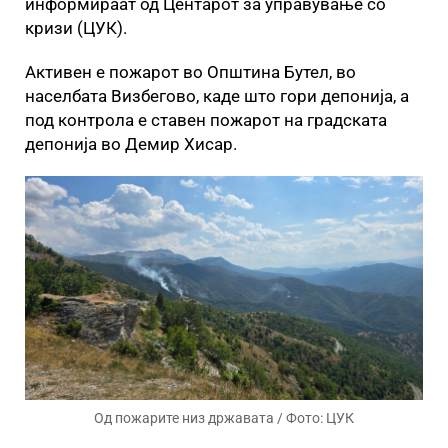
информираат од Центарот за управување со
кризи (ЦУК).
Активен е пожарот во Општина Бутел, во
населбата Визбегово, каде што гори депонија, a
под контрола е ставен пожарот на градската
депонија во Демир Хисар.
Од пожарите низ државата / Фото: ЦУК