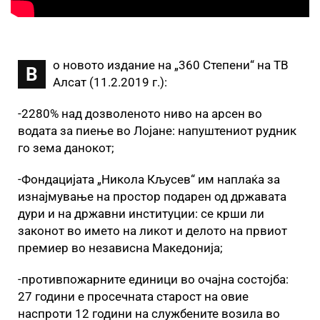
о новото издание на „360 Степени“ на ТВ
В
Алсат (11.2.2019 г.):
-2280% над дозволеното ниво на арсен во
водата за пиење во Лојане: напуштениот рудник
го зема данокот;
-Фондацијата „Никола Кљусев“ им наплаќа за
изнајмување на простор подарен од државата
дури и на државни институции: се крши ли
законот во името на ликот и делото на првиот
премиер во независна Македонија;
-противпожарните единици во очајна состојба:
27 години е просечната старост на овие
наспроти 12 години на службените возила во