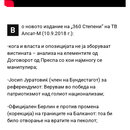
о новото издание на „360 Степени“ на ТВ
В
Алсат-М (10.9.2018 г.):
-кога и власта и опозицијата не ја зборуваат
вистината – анализа на елементите од
Договорот од Преспа со кои најмногу се
манипулира;
-Јосип Јуратовиќ (член на Бундестагот) за
референдумот: Верувам во победа на
патриотизмот над голиот национализам;
-Официјален Берлин е против промена
(корекција) на границите на Балканот: тоа би
било отворање на вратите на пеколот;