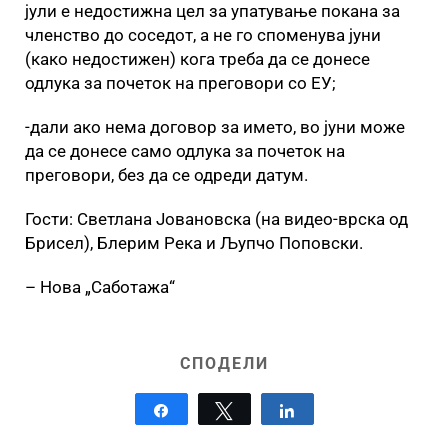
јули е недостижна цел за упатување покана за
членство до соседот, а не го споменува јуни
(како недостижен) кога треба да се донесе
одлука за почеток на преговори со ЕУ;
-дали ако нема договор за името, во јуни може
да се донесе само одлука за почеток на
преговори, без да се одреди датум.
Гости: Светлана Јовановска (на видео-врска од
Брисел), Блерим Река и Љупчо Поповски.
– Нова „Саботажа“
СПОДЕЛИ
Share
Tweet
Share