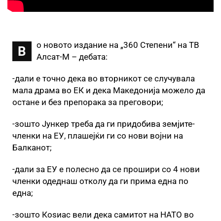
о новото издание на „360 Степени“ на ТВ
В
Алсат-М – дебата:
-дали е точно дека во вторникот се случувала
мала драма во ЕК и дека Македонија можело да
остане и без препорака за преговори;
-зошто Јункер треба да ги придобива земјите-
членки на ЕУ, плашејќи ги со нови војни на
Балканот;
-дали за ЕУ е полесно да се прошири со 4 нови
членки одеднаш отколу да ги прима една по
една;
-зошто Коѕиас вели дека самитот на НАТО во