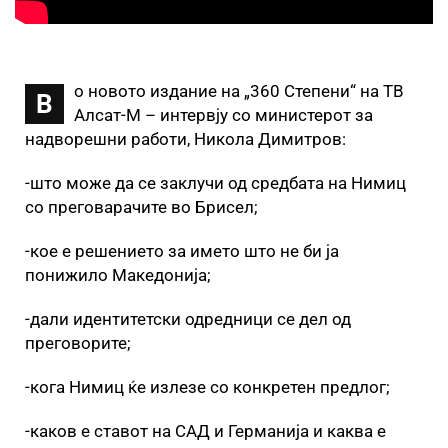
о новото издание на „360 Степени“ на ТВ
В
Алсат-М – интервју со министерот за
надворешни работи, Никола Димитров:
-што може да се заклучи од средбата на Нимиц
со преговарачите во Брисел;
-кое е решението за името што не би ја
понижило Македонија;
-дали идентитетски одредници се дел од
преговорите;
-кога Нимиц ќе излезе со конкретен предлог;
-каков е ставот на САД и Германија и каква е