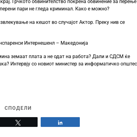
 крај. Грчкото обвинителство покрена обвинение за перење
 перени пари не гледа криминал. Како е можно?
звлекување на кешот во случајот Актор. Преку нив се
ранспаренси Интернешенл – Македонија
мина земаат плата а не одат на работа? Дали и СДСМ ќе
ка? Интервју со новиот министер за информатичко опште
СПОДЕЛИ
Tweet
Share