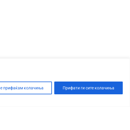
е прифаќам колачиња
Прифати ги сите колачиња
Т