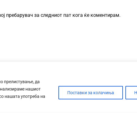
овој пребарувач за следниот пат кога ќе коментирам.
со прелистување, да
анализираме нашиот
Поставки за колачиња
Н
 со нашата употреба на
ДЕБАТА
САБОТАЖА
ТИМ
КОНТАК