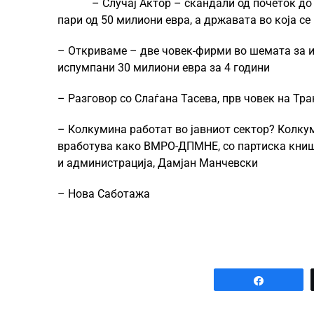
– Случај Актор – скандали од почеток до
пари од 50 милиони евра, а државата во која се
– Откриваме – две човек-фирми во шемата за и
испумпани 30 милиони евра за 4 години
– Разговор со Слаѓана Тасева, прв човек на Т
– Колкумина работат во јавниот сектор? Колку
вработува како ВМРО-ДПМНЕ, со партиска книш
и администрација, Дамјан Манчевски
– Нова Саботажа
Share