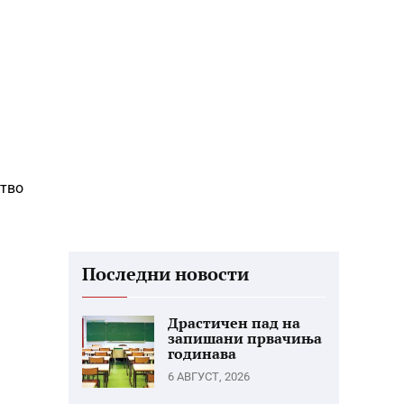
ство
Последни новости
Драстичен пад на
запишани првачиња
годинава
6 АВГУСТ, 2026