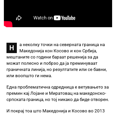
а неколку точки на северната граница на
Н
Македонија кон Косово и кон Србија,
мештаните со години бараат решенија за да
можат полесно и побрзо да ја преминуваат
граничната линија, но резултатите или се бавни,
или воопшто ги нема.
Една проблематична одредница е ветувањето за
премин кај Лојане и Миратовац на македонско-
српската граница, но тој никако да биде отворен.
И покрај тоа што Македонија и Косово во 2013