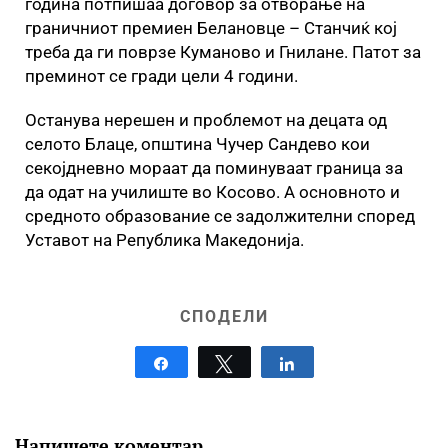
година потпишаа договор за отворање на
граничниот премиен Белановце – Станчиќ кој
треба да ги поврзе Куманово и Гнилане. Патот за
преминот се гради цели 4 години.
Останува нерешен и проблемот на децата од
селото Блаце, општина Чучер Сандево кои
секојдневно мораат да поминуваат граница за
да одат на училиште во Косово. А основното и
средното образование се задолжителни според
Уставот на Република Македонија.
СПОДЕЛИ
Share
Tweet
Share
Напишете коментар