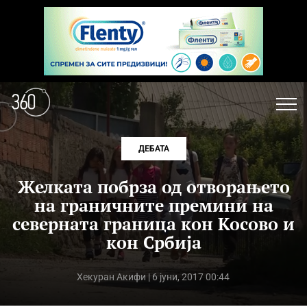
ДЕБАТА
Желката побрза од отворањето
на граничните премини на
северната граница кон Косово и
кон Србија
Хекуран Акифи
| 6 јуни, 2017 00:44