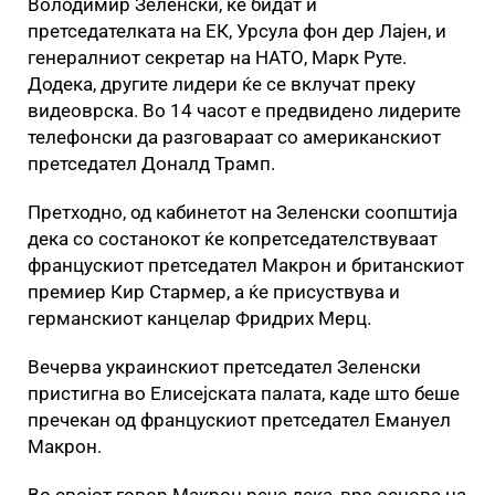
Володимир Зеленски, ќе бидат и
претседателката на ЕК, Урсула фон дер Лајен, и
генералниот секретар на НАТО, Марк Руте.
Додека, другите лидери ќе се вклучат преку
видеоврска. Во 14 часот е предвидено лидерите
телефонски да разговараат со американскиот
претседател Доналд Трамп.
Претходно, од кабинетот на Зеленски соопштија
дека со состанокот ќе копретседателствуваат
францускиот претседател Макрон и британскиот
премиер Кир Стармер, а ќе присуствува и
германскиот канцелар Фридрих Мерц.
Вечерва украинскиот претседател Зеленски
пристигна во Елисејската палата, каде што беше
пречекан од францускиот претседател Емануел
Макрон.