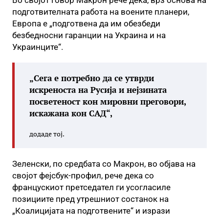
Во својот говор Макрон рече дека, врз основа на
подготвителната работа на воените планери,
Европа е „подготвена да им обезбеди
безбедносни гаранции на Украина и на
Украинците“.
„Сега е потребно да се утврди
искреноста на Русија и нејзината
посветеност кон мировни преговори,
искажана кон САД“,
додаде тој.
Зеленски, по средбата со Макрон, во објава на
својот фејсбук-профил, рече дека со
францускиот претседател ги усогласиле
позициите пред утрешниот состанок на
„Коалицијата на подготвените“ и изрази